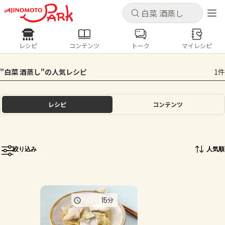
キャンセル
キャンセル
レシピ
コンテンツ
トーク
マイレシピ
レシピ
コンテンツ
ログインするとレシピを保存できます
"白菜 酒蒸し"の人気レシピ
1件
ログイン
新規登録
人気の食材・レシピ
レシピ
コンテンツ
ホーム
きゅうり
なす
トマト
とうもろこし
ピーマン
みょうが
ゴーヤ
コンテンツ
絞り込み
人気順
レシピ
トーク
15
分