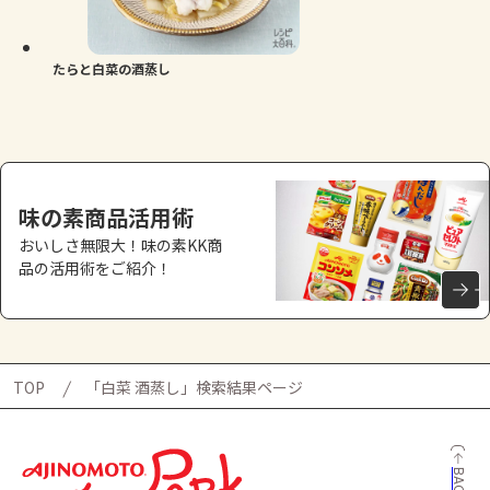
よくあるお問い合わせ
お買い物
たらと白菜の酒蒸し
AJINOMOTO PARK とは
味の素商品活用術
おいしさ無限大！味の素KK商
品の活用術をご紹介！
TOP
「白菜 酒蒸し」検索結果ページ