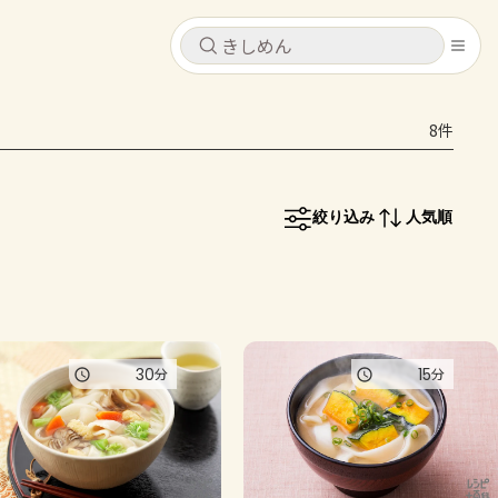
キャンセル
キャンセル
8件
シピ
コンテンツ
ログインするとレシピを保存できます
ログイン
新規登録
絞り込み
人気順
レシピ
ホーム
なす
トマト
とうもろこし
ピーマン
みょうが
コンテンツ
30
15
分
分
レシピ
トーク