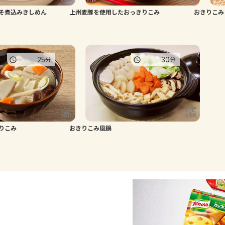
そ煮込みきしめん
上州麦豚を使用したおっきりこみ
おきりこみ
25
30
分
分
りこみ
おきりこみ風鍋