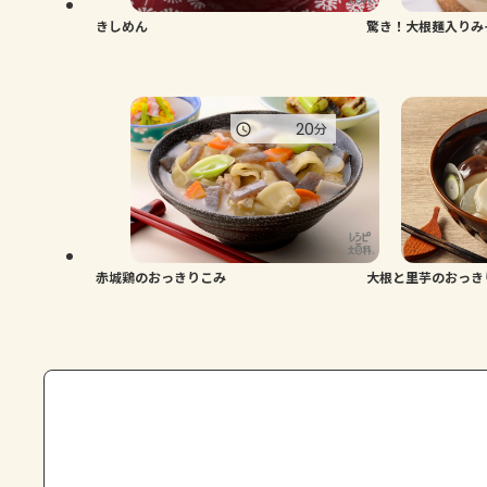
きしめん
驚き！大根麺入りみ
20
分
赤城鶏のおっきりこみ
大根と里芋のおっき