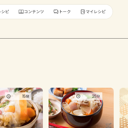
レシピ
コンテンツ
トーク
マイレシピ
レ
人気の食材・
きゅうり
ゴーヤ
15
25
分
分