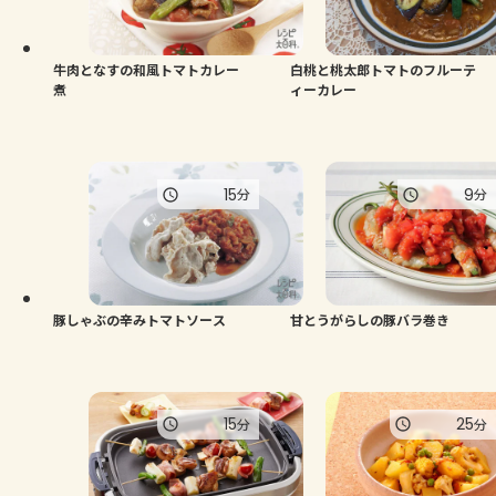
よくあるお問い合わせ
お買い物
牛肉となすの和風トマトカレー
白桃と桃太郎トマトのフルーテ
煮
ィーカレー
AJINOMOTO PARK とは
15
9
分
分
豚しゃぶの辛みトマトソース
甘とうがらしの豚バラ巻き
15
25
分
分