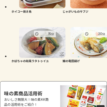
ホイコー焼き鳥
じゃがいものサブジ
15
20
分
分
かぼちゃの和風ラタトゥイユ
鯖の竜田揚げ
味の素商品活用術
おいしさ無限大！味の素KK商
品の活用術をご紹介！