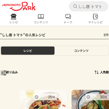
キャ
キャ
レシピ
コンテンツ
トーク
マイレシピ
レシピ
コンテンツ
ログインするとレシピを保存できます
"しし唐 トマト"の人気レシピ
8件
ログイン
新規登録
人気の食材・レシピ
レシピ
コンテンツ
ホーム
きゅうり
なす
トマト
とうもろこし
ピーマン
みょうが
ゴーヤ
コンテンツ
絞り込み
人気順
レシピ
トーク
25
30
分
分