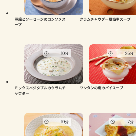
よくあるお問い合わせ
お買い物
豆腐とソーセージのコンソメス
クラムチャウダー風簡単スープ
ープ
AJINOMOTO PARK とは
10
25
分
分
ミックスベジタブルのクラムチ
ワンタンの皮のパイスープ
ャウダー
10
7
分
分