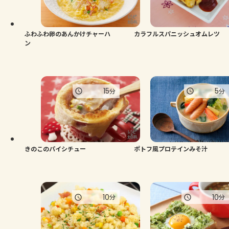
ふわふわ卵のあんかけチャーハ
カラフルスパニッシュオムレツ
ン
15
5
分
分
きのこのパイシチュー
ポトフ風プロテインみそ汁
10
10
分
分