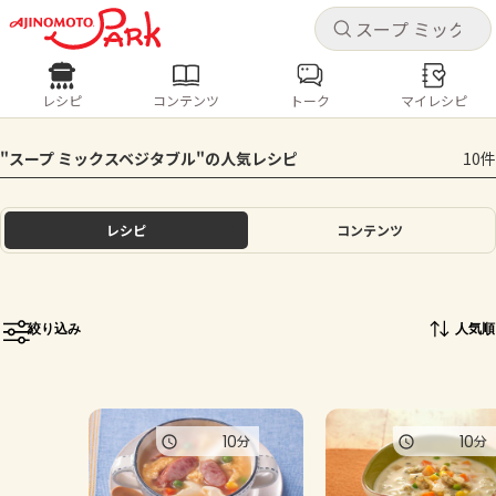
キャ
キャ
レシピ
コンテンツ
トーク
マイレシピ
レシピ
コンテンツ
ログインするとレシピを保存できます
"スープ ミックスベジタブル"の人気レシピ
10件
ログイン
新規登録
人気の食材・レシピ
レシピ
コンテンツ
ホーム
きゅうり
なす
トマト
とうもろこし
ピーマン
みょうが
ゴーヤ
コンテンツ
絞り込み
人気順
レシピ
トーク
10
10
分
分