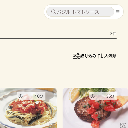
キャンセル
キャンセル
8件
シピ
コンテンツ
ログインするとレシピを保存できます
ログイン
新規登録
絞り込み
人気順
レシピ
ホーム
なす
トマト
とうもろこし
ピーマン
みょうが
コンテンツ
40
35
分
分
レシピ
トーク