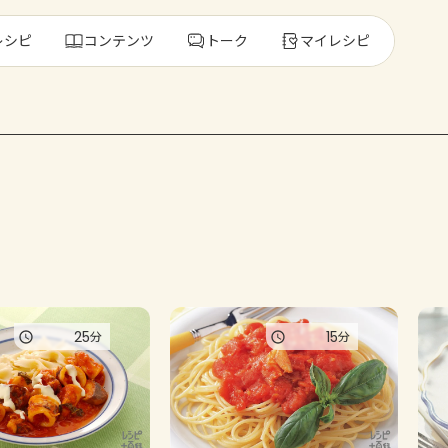
レシピ
コンテンツ
トーク
マイレシピ
レ
人気の食材・
きゅうり
ゴーヤ
25
15
分
分