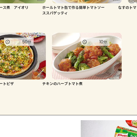
ース煮 アイオリ
ホールトマト缶で作る簡単トマトソー
なすのトマ
ススパゲッティ
50
10
分
分
ートピザ
チキンのハーブトマト煮