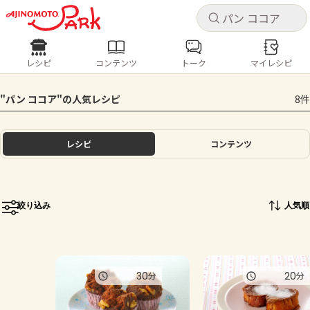
キャ
キャ
レシピ
コンテンツ
トーク
マイレシピ
レシピ
コンテンツ
ログインするとレシピを保存できます
"パン ココア"の人気レシピ
8件
ログイン
新規登録
人気の食材・レシピ
レシピ
コンテンツ
ホーム
きゅうり
なす
トマト
とうもろこし
ピーマン
みょうが
ゴーヤ
コンテンツ
絞り込み
人気順
レシピ
トーク
30
20
分
分