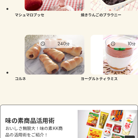
マシュマロブッセ
焼きりんごのブラウニー
240
10
分
分
コルネ
ヨーグルトティラミス
味の素商品活用術
おいしさ無限大！味の素KK商
品の活用術をご紹介！