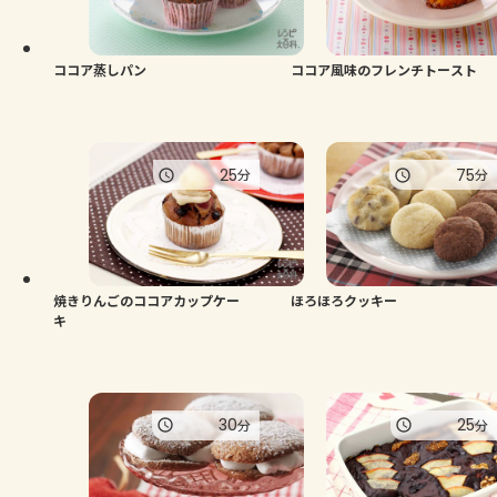
よくあるお問い合わせ
お買い物
ココア蒸しパン
ココア風味のフレンチトースト
AJINOMOTO PARK とは
25
75
分
分
焼きりんごのココアカップケー
ほろほろクッキー
キ
30
25
分
分