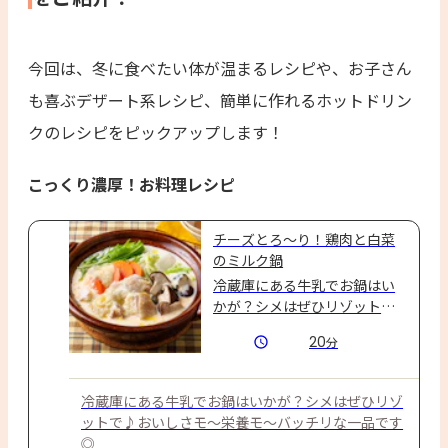
今回は、冬に食べたい体が温まるレシピや、お子さん
も喜ぶデザート系レシピ、簡単に作れるホットドリン
クのレシピをピックアップします！
こっくり濃厚！お料理レシピ
チーズとろ～り！鶏肉と白菜
のミルク鍋
冷蔵庫にある牛乳でお鍋はい
かが？シメはぜひリゾットで
♪おいしさモ～栄養モ～バッ
20
分
チリな一品です◎
冷蔵庫にある牛乳でお鍋はいかが？シメはぜひリゾ
ットで♪おいしさモ～栄養モ～バッチリな一品です
◎