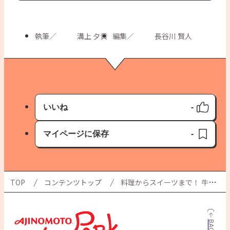
執筆
／
溝上 夕貴
編集
／
長谷川 賢人
いいね
-
いいね済み
マイページに保存
-
保存済み
TOP
コンテンツトップ
料理からスイーツまで！ 牛乳のおいしい使い切り アイデアレシピ