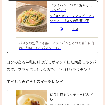
フライパン１つで！鮭だしミ
ルクパスタ
<「ほんだし」ワンスプーンレ
シピ＞　パスタの別茹で不
要！フライパンひとつで簡単
10
分
に作れる和風ミルクパスタで
す。「ほんだし」小さじ1杯1
人分☆
パスタの別茹で不要！フライパンひとつで簡単に作
れる和風ミルクパスタです。
コクのある牛乳に鮭のだしがマッチした絶品ミルクパ
スタ。フライパン1つなので、片付けもラクチン！
子どもも大好き！スイーツレシピ
ほうじ茶ミルクティーぜんざ
い