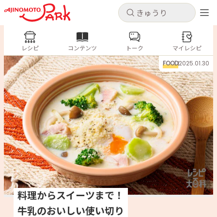
キャンセル
キャンセル
レシピ
レシピ
コンテンツ
トーク
コンテンツ
マイレシピ
ログインするとレシピを保存できます
FOOD
2025.01.30
ログイン
新規登録
人気の食材・レシピ
ホーム
きゅうり
なす
トマト
とうもろこし
ピーマン
みょうが
ゴーヤ
コンテンツ
レシピ
トーク
料理からスイーツまで！
牛乳のおいしい使い切り