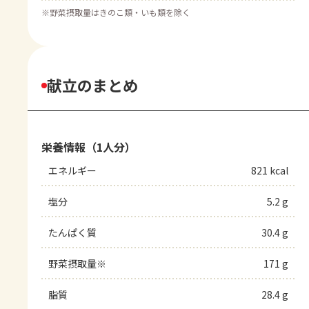
※
野菜摂取量はきのこ類・いも類を除く
献立のまとめ
栄養情報（1人分）
エネルギー
821 kcal
塩分
5.2 g
たんぱく質
30.4 g
野菜摂取量※
171 g
脂質
28.4 g