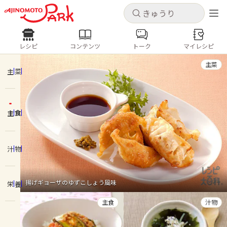
キャンセル
キャンセル
レシピ
コンテンツ
トーク
マイレシピ
レシピ
コンテンツ
ログインするとレシピを保存できます
主菜
ログイン
新規登録
主菜
人気の食材・レシピ
主食
ホーム
きゅうり
なす
トマト
とうもろこし
ピーマン
みょうが
ゴーヤ
コンテンツ
汁物
レシピ
揚げギョーザのゆずこしょう風味
栄養
トーク
主食
汁物