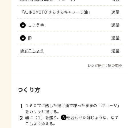
「AJINOMOTO さらさらキャノーラ油」
適量
しょうゆ
適量
A
酢
適量
A
ゆずこしょう
適量
レシピ提供：味の素KK
つくり方
1
１６０℃に熱した揚げ油で凍ったままの「ギョ－ザ」
をカリッと揚げる。
2
器に（１）を盛り、
を合わせた酢じょうゆ、ゆず
Ａ
こしょう添える。