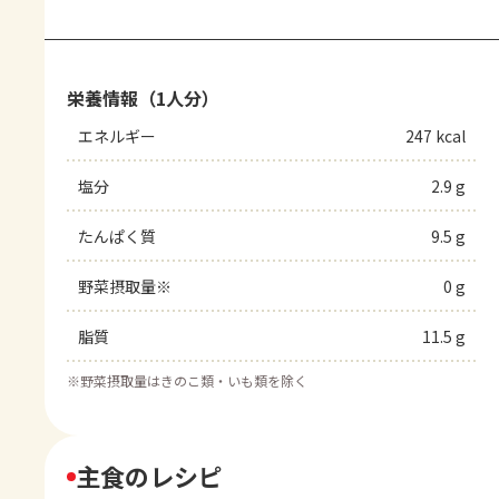
栄養情報（1人分）
エネルギー
247 kcal
塩分
2.9 g
たんぱく質
9.5 g
野菜摂取量※
0 g
脂質
11.5 g
※
野菜摂取量はきのこ類・いも類を除く
主食のレシピ