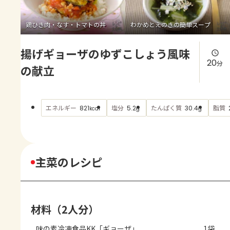
よくあるお問い合わせ
鶏ひき肉・なす・トマトの丼
わかめとえのきの簡単スープ
お買い物
揚げギョーザのゆずこしょう風味
AJINOMOTO PARK とは
20
分
の献立
エネルギー
塩分
たんぱく質
脂質
821
5.2
30.4
kcal
g
g
主菜のレシピ
材料（2人分）
味の素冷凍食品KK「ギョーザ」
1袋