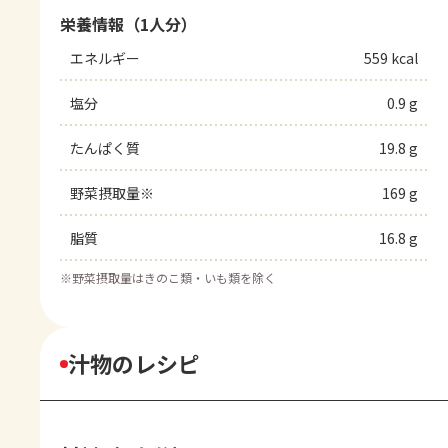
栄養情報（1人分）
エネルギー
559 kcal
塩分
0.9 g
たんぱく質
19.8 g
野菜摂取量※
169 g
脂質
16.8 g
※
野菜摂取量はきのこ類・いも類を除く
汁物のレシピ