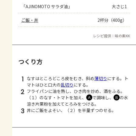
「AJINOMOTO サラダ油」
大さじ1
ご飯・丼
2杯分（400g）
レシピ提供：味の素KK
つくり方
1
なすはところどころ皮をむき、斜め
薄切り
にする。ト
マトはひと口大の
乱切り
にする。
2
フライパンに油を熱し、ひき肉を炒め、酒をふる。
（１）のなす・トマトを加え、
で調味し、
の水
Ａ
Ｂ
溶き片栗粉を加えてとろみをつける。
3
丼にご飯をよそい、（２）を半量ずつのせる。