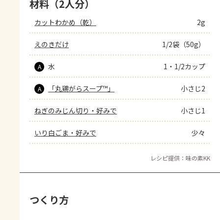
材料（2人分）
カットわかめ（乾）
2g
えのきだけ
1/2袋（50g）
水
1・1/2カップ
A
「丸鶏がらスープ™」
小さじ2
A
ねぎのみじん切り・好みで
小さじ1
いり白ごま・好みで
少々
レシピ提供：味の素KK
つくり方