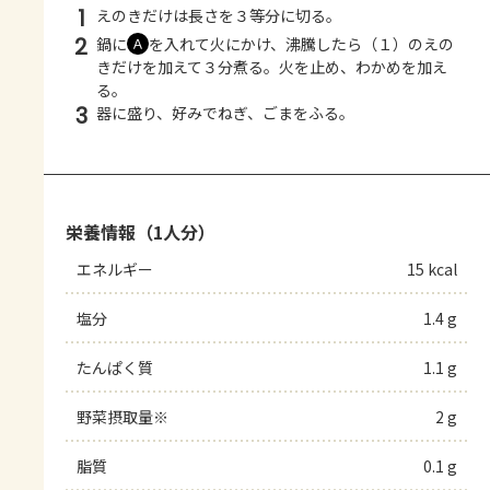
1
えのきだけは長さを３等分に切る。
2
鍋に
を入れて火にかけ、沸騰したら（１）のえの
Ａ
きだけを加えて３分煮る。火を止め、わかめを加え
る。
3
器に盛り、好みでねぎ、ごまをふる。
栄養情報（1人分）
エネルギー
15 kcal
塩分
1.4 g
たんぱく質
1.1 g
野菜摂取量※
2 g
脂質
0.1 g