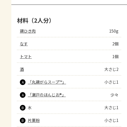
材料（2人分）
鶏ひき肉
150g
なす
2個
トマト
1個
酒
大さじ2
「丸鶏がらスープ™」
小さじ1
A
「瀬戸のほんじお®」
少々
A
水
大さじ1
B
片栗粉
小さじ1
B