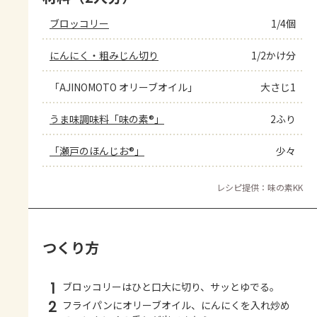
ブロッコリー
1/4個
にんにく・粗みじん切り
1/2かけ分
「AJINOMOTO オリーブオイル」
大さじ1
うま味調味料「味の素®」
2ふり
「瀬戸のほんじお®」
少々
レシピ提供：味の素KK
つくり方
1
ブロッコリーはひと口大に切り、サッとゆでる。
2
フライパンにオリーブオイル、にんにくを入れ炒め