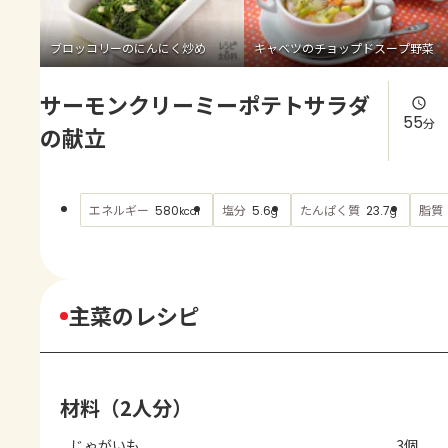
よくあるお問い合わせ
ブロッコリーのにんにく炒め
キャベツのチョップドスープ野菜
お買い物
サーモンクリーミーポテトサラダ
AJINOMOTO PARK とは
55
分
の献立
エネルギー
塩分
たんぱく質
脂質
580
5.6
23.7
kcal
g
g
主菜のレシピ
材料（2人分）
じゃがいも
3個