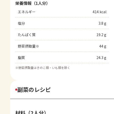
栄養情報（1人分）
エネルギー
414 kcal
塩分
3.8 g
たんぱく質
19.2 g
野菜摂取量※
44 g
脂質
24.3 g
※
野菜摂取量はきのこ類・いも類を除く
副菜のレシピ
材料（2人分）