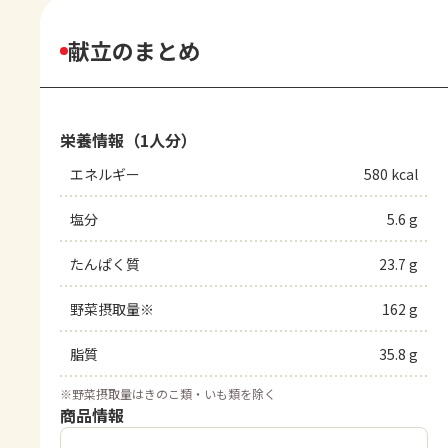
献立のまとめ
栄養情報（1人分）
エネルギー
580 kcal
塩分
5.6 g
たんぱく質
23.7 g
野菜摂取量※
162 g
脂質
35.8 g
※
野菜摂取量はきのこ類・いも類を除く
商品情報