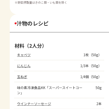
※
野菜摂取量はきのこ類・いも類を除く
汁物のレシピ
材料（2人分）
キャベツ
1枚（50g）
にんじん
1/3本（50g）
玉ねぎ
1/4個（50g）
味の素冷凍食品KK「スーパースイートコー
50g
ン」
ウインナーソーセージ
2本