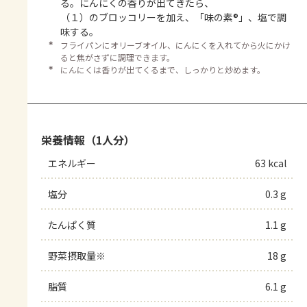
る。にんにくの香りが出てきたら、
（１）のブロッコリーを加え、「味の素®」、塩で調
味する。
＊
フライパンにオリーブオイル、にんにくを入れてから火にかけ
ると焦がさずに調理できます。
＊
にんにくは香りが出てくるまで、しっかりと炒めます。
栄養情報（1人分）
エネルギー
63 kcal
塩分
0.3 g
たんぱく質
1.1 g
野菜摂取量※
18 g
脂質
6.1 g