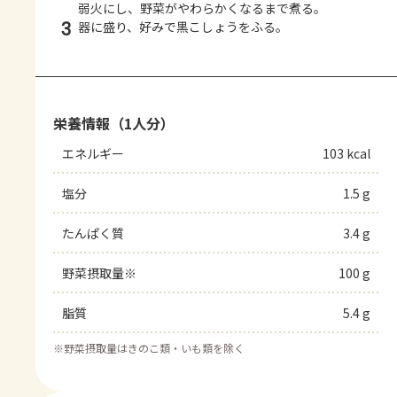
弱火にし、野菜がやわらかくなるまで煮る。
3
器に盛り、好みで黒こしょうをふる。
栄養情報（1人分）
エネルギー
103 kcal
塩分
1.5 g
たんぱく質
3.4 g
野菜摂取量※
100 g
脂質
5.4 g
※
野菜摂取量はきのこ類・いも類を除く