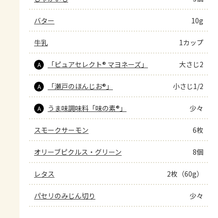
バター
10g
牛乳
1カップ
「ピュアセレクト® マヨネーズ」
大さじ2
A
「瀬戸のほんじお®」
小さじ1/2
A
うま味調味料「味の素®」
少々
A
スモークサーモン
6枚
オリーブピクルス・グリーン
8個
レタス
2枚（60g）
パセリのみじん切り
少々