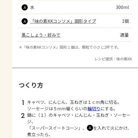
水
300ml
A
「味の素KKコンソメ」固形タイプ
1個
A
黒こしょう・好みで
適量
＊
「味の素KKコンソメ」固形１個は、顆粒で小さじ2杯です。
レシピ提供：味の素KK
つくり方
1
キャベツ、にんじん、玉ねぎは１ｃｍ角に切る。
ソーセージは５ｍｍ幅くらいの
輪切り
にする。
2
鍋に（１）のキャベツ・にんじん・玉ねぎ・ソーセー
ジ、
「スーパースイートコーン」、
を入れて火にかけ、
Ａ
煮立ったら、