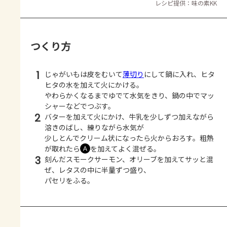
レシピ提供：味の素KK
つくり方
1
じゃがいもは皮をむいて
薄切り
にして鍋に入れ、ヒタ
ヒタの水を加えて火にかける。
やわらかくなるまでゆでて水気をきり、鍋の中でマッ
シャーなどでつぶす。
2
バターを加えて火にかけ、牛乳を少しずつ加えながら
溶きのばし、練りながら水気が
少しとんでクリーム状になったら火からおろす。粗熱
が取れたら
を加えてよく混ぜる。
Ａ
3
刻んだスモークサーモン、オリーブを加えてサッと混
ぜ、レタスの中に半量ずつ盛り、
パセリをふる。