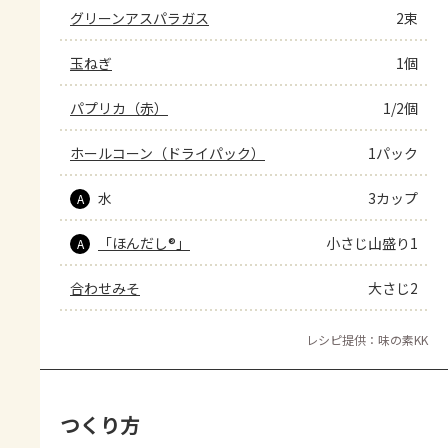
グリーンアスパラガス
2束
玉ねぎ
1個
パプリカ（赤）
1/2個
ホールコーン（ドライパック）
1パック
水
3カップ
A
「ほんだし®」
小さじ山盛り1
A
合わせみそ
大さじ2
レシピ提供：味の素KK
つくり方