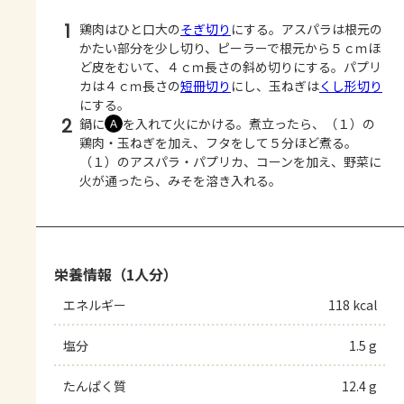
1
鶏肉はひと口大の
そぎ切り
にする。アスパラは根元の
かたい部分を少し切り、ピーラーで根元から５ｃｍほ
ど皮をむいて、４ｃｍ長さの斜め切りにする。パプリ
カは４ｃｍ長さの
短冊切り
にし、玉ねぎは
くし形切り
にする。
2
鍋に
を入れて火にかける。煮立ったら、（１）の
Ａ
鶏肉・玉ねぎを加え、フタをして５分ほど煮る。
（１）のアスパラ・パプリカ、コーンを加え、野菜に
火が通ったら、みそを溶き入れる。
栄養情報（1人分）
エネルギー
118 kcal
塩分
1.5 g
たんぱく質
12.4 g