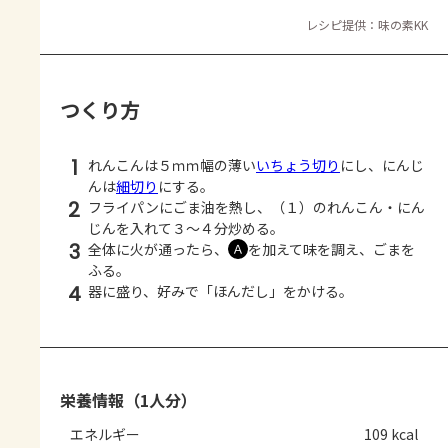
レシピ提供：味の素KK
つくり方
1
れんこんは５ｍｍ幅の薄い
いちょう切り
にし、にんじ
んは
細切り
にする。
2
フライパンにごま油を熱し、（１）のれんこん・にん
じんを入れて３～４分炒める。
3
全体に火が通ったら、
を加えて味を調え、ごまを
Ａ
ふる。
4
器に盛り、好みで「ほんだし」をかける。
栄養情報（1人分）
エネルギー
109 kcal