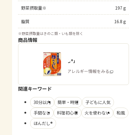
野菜摂取量※
197 g
脂質
16.8 g
※
野菜摂取量はきのこ類・いも類を除く
商品情報
「ほんだし®」
商品・アレルギー情報をみる
関連キーワード
30分以内
簡単・時短
子どもに人気
手間なし
料理初心者
火を使わない
和風
ほんだし®