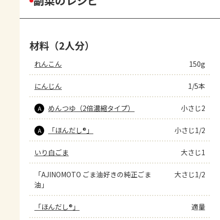
副菜のレシピ
材料（2人分）
れんこん
150g
にんじん
1/5本
めんつゆ（2倍濃縮タイプ）
小さじ2
A
「ほんだし®」
小さじ1/2
A
いり白ごま
大さじ1
「AJINOMOTO ごま油好きの純正ごま
大さじ1/2
油」
「ほんだし®」
適量