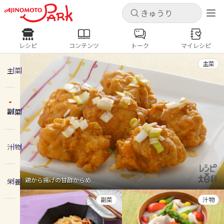
キャンセル
キャンセル
レシピ
コンテンツ
トーク
マイレシピ
レシピ
コンテンツ
ログインするとレシピを保存できます
主菜
ログイン
新規登録
主菜
人気の食材・レシピ
副菜
ホーム
きゅうり
なす
トマト
とうもろこし
ピーマン
みょうが
ゴーヤ
コンテンツ
汁物
レシピ
鶏から揚げの甘酢からめ
栄養
トーク
副菜
汁物