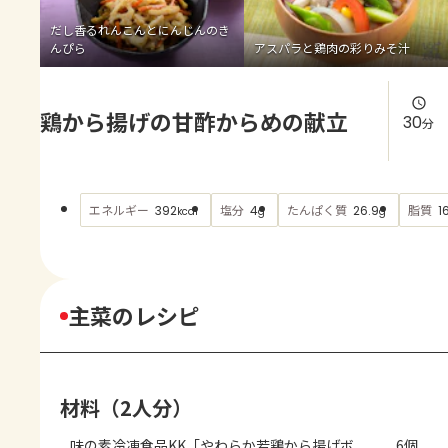
よくあるお問い合わせ
だし香るれんこんとにんじんのき
んぴら
アスパラと鶏肉の彩りみそ汁
お買い物
鶏から揚げの甘酢からめの献立
AJINOMOTO PARK とは
30
分
エネルギー
塩分
たんぱく質
脂質
392
4
26.9
1
kcal
g
g
主菜のレシピ
材料（2人分）
味の素冷凍食品KK「やわらか若鶏から揚げボ
6個