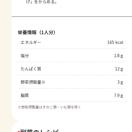
げ」をからめる。
栄養情報（1人分）
エネルギー
165 kcal
塩分
1.8 g
たんぱく質
12 g
野菜摂取量※
3 g
脂質
7.9 g
※
野菜摂取量はきのこ類・いも類を除く