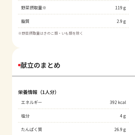
野菜摂取量※
119 g
脂質
2.9 g
※
野菜摂取量はきのこ類・いも類を除く
献立のまとめ
栄養情報（1人分）
エネルギー
392 kcal
塩分
4 g
たんぱく質
26.9 g