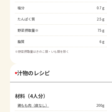
塩分
0.7 g
たんぱく質
2.5 g
野菜摂取量※
75 g
脂質
6 g
※
野菜摂取量はきのこ類・いも類を除く
汁物のレシピ
材料（4人分）
鶏もも肉（皮なし）
200g