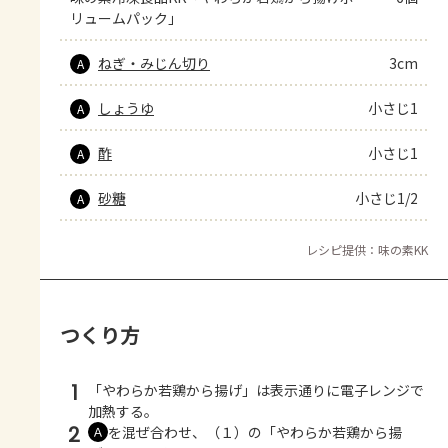
リュームパック」
ねぎ・みじん切り
3cm
A
しょうゆ
小さじ1
A
酢
小さじ1
A
砂糖
小さじ1/2
A
レシピ提供：味の素KK
つくり方
1
「やわらか若鶏から揚げ」は表示通りに電子レンジで
加熱する。
2
を混ぜ合わせ、（１）の「やわらか若鶏から揚
Ａ