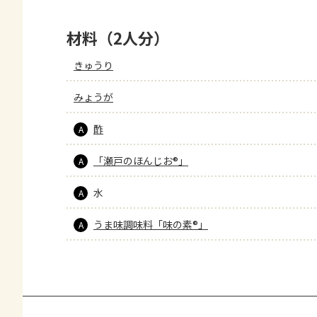
材料（2人分）
きゅうり
みょうが
酢
A
「瀬戸のほんじお®」
A
水
A
うま味調味料「味の素®」
A