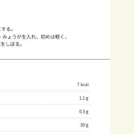
にする。
・みょうがを入れ、初めは軽く、
気をしぼる。
7 kcal
1.1 g
0.3 g
30 g