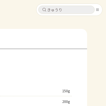
キャンセル
キャンセル
シピ
コンテンツ
ログインするとレシピを保存できます
ログイン
新規登録
レシピ
ホーム
なす
トマト
とうもろこし
ピーマン
みょうが
コンテンツ
レシピ
150g
トーク
200g