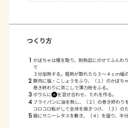
つくり方
1
かぼちゃは種を取り、耐熱皿にのせてふんわ
で
３分加熱する。粗熱が取れたら３～４ｃｍ幅
2
豚肉に塩・こしょうをふり、（１）のかぼち
巻き終わりに茶こしで薄力粉をふる。
3
ボウルに
を混ぜ合わせ、たれを作る。
Ａ
4
フライパンに油を熱し、（２）の巻き終わり
コロコロ転がして全体を焼きつけ、（３）の
5
器にサニーレタスを敷き、（４）を盛り、半