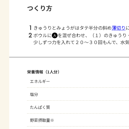
つくり方
1
きゅうりとみょうがはタテ半分の斜め
薄切り
2
ボウルに
を混ぜ合わせ、（１）のきゅうり
Ａ
少しずつ力を入れて２０～３０回もんで、水
栄養情報（1人分）
エネルギー
塩分
たんぱく質
野菜摂取量※