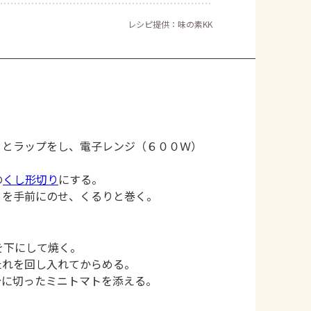
レシピ提供：味の素KK
りとラップをし、電子レンジ（６００Ｗ）
の
くし形切り
にする。
ゃを手前にのせ、くるりと巻く。
を下にして焼く。
たれを回し入れてからめる。
分に切ったミニトマトを添える。