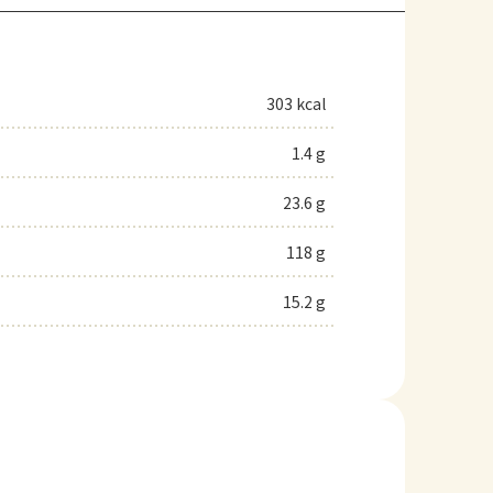
303 kcal
1.4 g
23.6 g
118 g
15.2 g