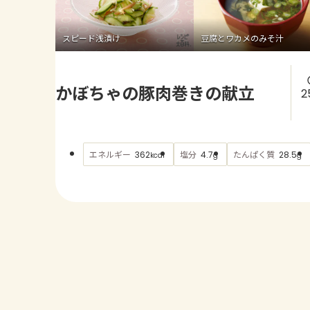
スピード浅漬け
豆腐とワカメのみそ汁
かぼちゃの豚肉巻きの献立
2
エネルギー
塩分
たんぱく質
362
4.7
28.5
kcal
g
g