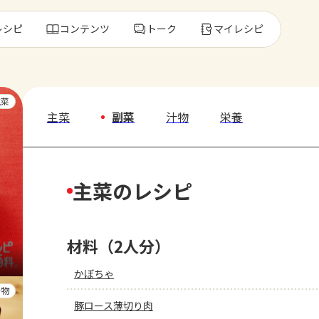
レシピ
コンテンツ
トーク
マイレシピ
レ
主菜
主菜
副菜
汁物
栄養
人気の食材・
主菜のレシピ
きゅうり
ゴーヤ
材料（2人分）
かぼちゃ
汁物
豚ロース薄切り肉