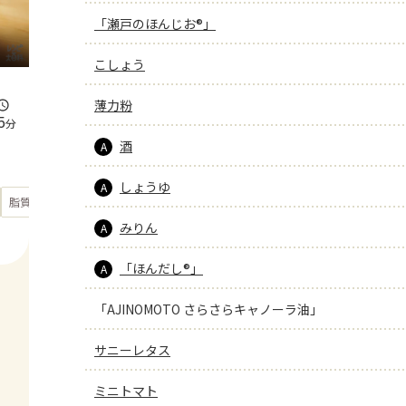
「瀬戸のほんじお®」
こしょう
薄力粉
5
分
酒
A
しょうゆ
A
もっと見る
脂質
17.7
g
みりん
A
「ほんだし®」
A
「AJINOMOTO さらさらキャノーラ油」
サニーレタス
ミニトマト