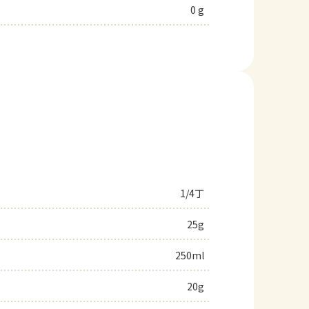
0 g
1/4丁
25g
250ml
20g