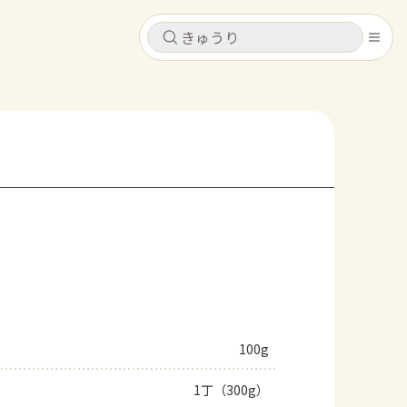
キャンセル
キャンセル
シピ
コンテンツ
ログインするとレシピを保存できます
ログイン
新規登録
レシピ
ホーム
なす
トマト
とうもろこし
ピーマン
みょうが
コンテンツ
レシピ
100g
トーク
1丁（300g）