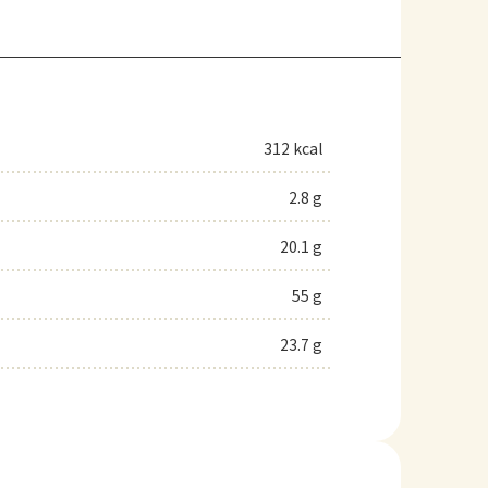
312 kcal
2.8 g
20.1 g
55 g
23.7 g