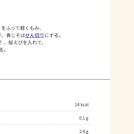
）をふって軽くもみ、
が、青じそは
せん切り
にする。
そ 、桜えびを入れて、
る。
14 kcal
0.1 g
2.4 g