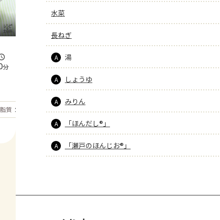
水菜
長ねぎ
湯
A
0
分
しょうゆ
A
みりん
A
もっと見る
脂質
29.3
g
「ほんだし®」
A
「瀬戸のほんじお®」
A