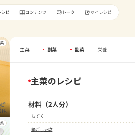
レシピ
コンテンツ
トーク
マイレシピ
レ
主菜
主菜
副菜
副菜
栄養
人気の食材・
主菜のレシピ
きゅうり
ゴーヤ
材料（2人分）
もずく
副菜
絹ごし豆腐