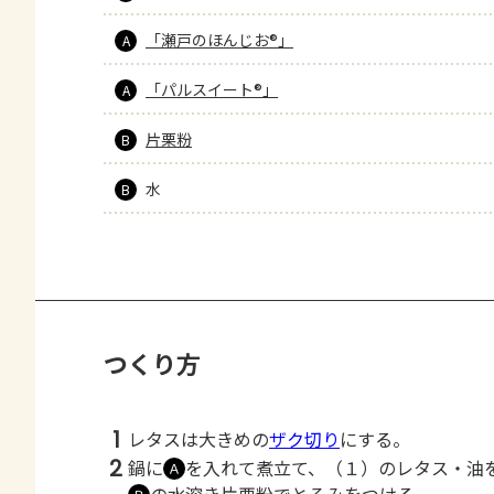
「瀬戸のほんじお®」
A
「パルスイート®」
A
片栗粉
B
水
B
つくり方
1
レタスは大きめの
ザク切り
にする。
2
鍋に
を入れて煮立て、（１）のレタス・油
Ａ