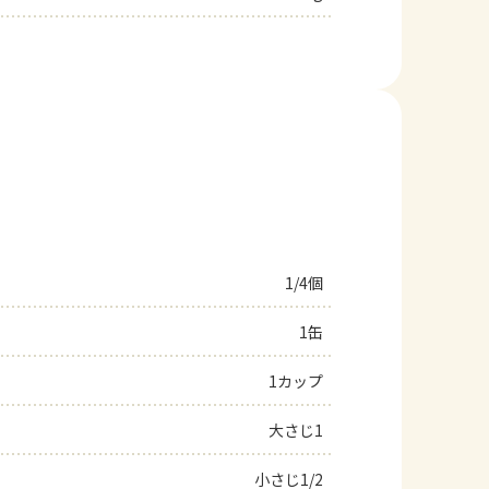
1/4個
1缶
1カップ
大さじ1
小さじ1/2