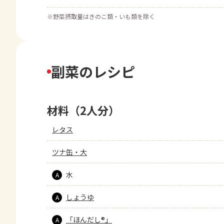
※
野菜摂取量はきのこ類・いも類を除く
副菜のレシピ
材料（2人分）
レタス
ツナ缶・大
水
A
しょうゆ
A
「ほんだし®」
A