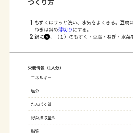
つくり方
1
もずくはサッと洗い、水気をよくきる。豆腐
ねぎは斜め
薄切り
にする。
2
鍋に
、（１）のもずく・豆腐・ねぎ・水菜
Ａ
栄養情報（1人分）
エネルギー
塩分
たんぱく質
野菜摂取量※
脂質