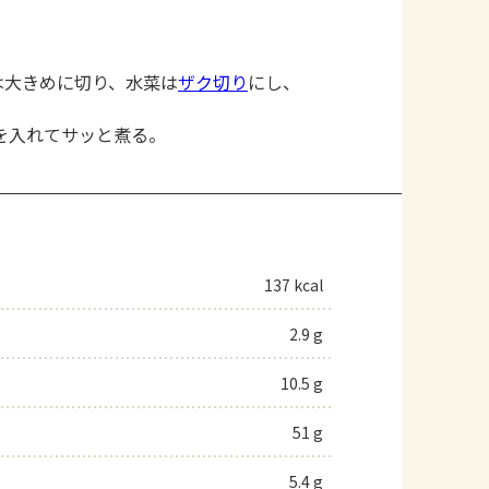
は大きめに切り、水菜は
ザク切り
にし、
を入れてサッと煮る。
137 kcal
2.9 g
10.5 g
51 g
5.4 g