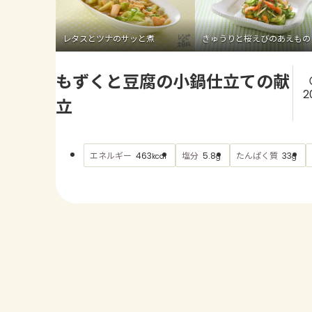
レタスとツナのサッと煮
きゅうりと桜えびのあえもの
もずくと豆腐の小鍋仕立ての献
2
立
エネルギー
塩分
たんぱく質
463
5.8
33
kcal
g
g