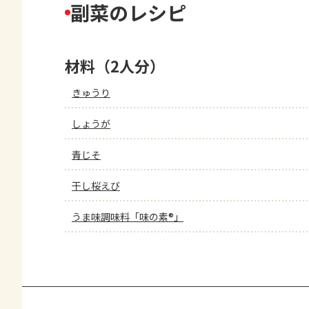
副菜のレシピ
材料（2人分）
きゅうり
しょうが
青じそ
干し桜えび
うま味調味料「味の素®」