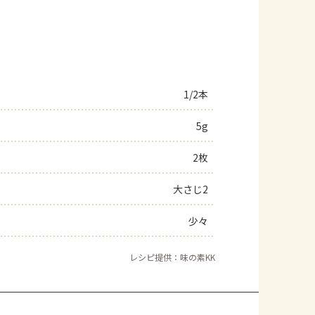
1/2本
5g
2枚
大さじ2
少々
レシピ提供：味の素KK