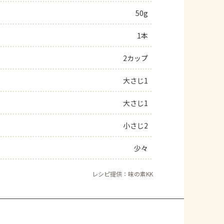
50g
よくあるお問い合わせ
1本
お買い物
2カップ
AJINOMOTO PARK とは
大さじ1
大さじ1
小さじ2
少々
レシピ提供：味の素KK