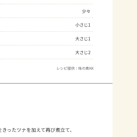
少々
小さじ1
大さじ1
大さじ2
レシピ提供：味の素KK
をきったツナを加えて再び煮立て、