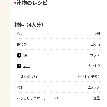
汁物のレシピ
材料（4人分）
なす
2個
長ねぎ
15cm
湯
1カップ
A
みそ
大さじ2
A
「ほんだし®」
小さじ山盛り1
氷水
2カップ
おろししょうが（チューブ）
適量