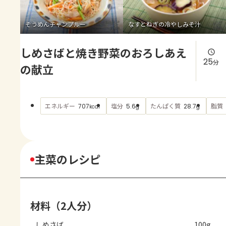
よくあるお問い合わせ
そうめんチャンプルー
なすとねぎの冷やしみそ汁
お買い物
しめさばと焼き野菜のおろしあえ
AJINOMOTO PARK とは
25
分
の献立
エネルギー
塩分
たんぱく質
脂質
707
5.6
28.7
kcal
g
g
主菜のレシピ
材料（2人分）
しめさば
100g