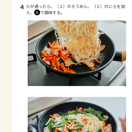
4
火が通ったら、（２）のそうめん、（１）のにらを加
え、
で調味する。
Ｂ