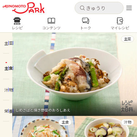
キャンセル
キャンセル
レシピ
コンテンツ
トーク
マイレシピ
レシピ
コンテンツ
ログインするとレシピを保存できます
主菜
ログイン
新規登録
主菜
人気の食材・レシピ
主食
ホーム
きゅうり
なす
トマト
とうもろこし
ピーマン
みょうが
ゴーヤ
コンテンツ
汁物
レシピ
しめさばと焼き野菜のおろしあえ
栄養
トーク
主食
汁物