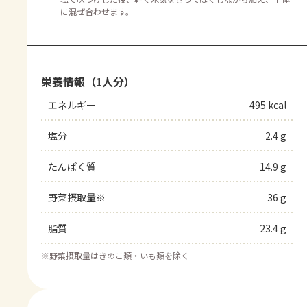
に混ぜ合わせます。
栄養情報（1人分）
エネルギー
495 kcal
塩分
2.4 g
たんぱく質
14.9 g
野菜摂取量※
36 g
脂質
23.4 g
※
野菜摂取量はきのこ類・いも類を除く