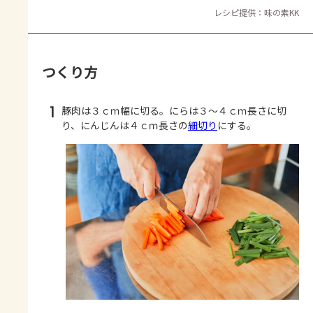
レシピ提供：味の素KK
つくり方
1
豚肉は３ｃｍ幅に切る。にらは３～４ｃｍ長さに切
り、にんじんは４ｃｍ長さの
細切り
にする。