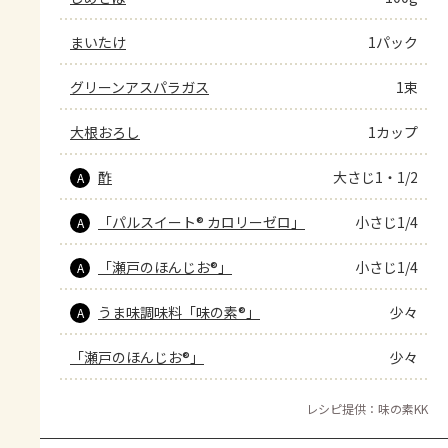
まいたけ
1パック
グリーンアスパラガス
1束
大根おろし
1カップ
酢
大さじ1・1/2
A
「パルスイート® カロリーゼロ」
小さじ1/4
A
「瀬戸のほんじお®」
小さじ1/4
A
うま味調味料「味の素®」
少々
A
「瀬戸のほんじお®」
少々
レシピ提供：味の素KK