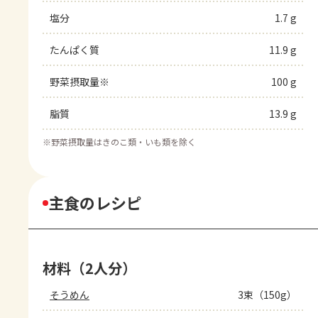
塩分
1.7 g
たんぱく質
11.9 g
野菜摂取量※
100 g
脂質
13.9 g
※
野菜摂取量はきのこ類・いも類を除く
主食のレシピ
材料（2人分）
そうめん
3束（150g）