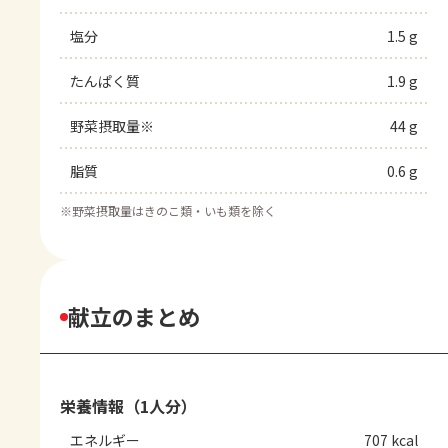
塩分
1.5 g
たんぱく質
1.9 g
野菜摂取量※
44 g
脂質
0.6 g
※
野菜摂取量はきのこ類・いも類を除く
献立のまとめ
栄養情報（1人分）
エネルギー
707 kcal