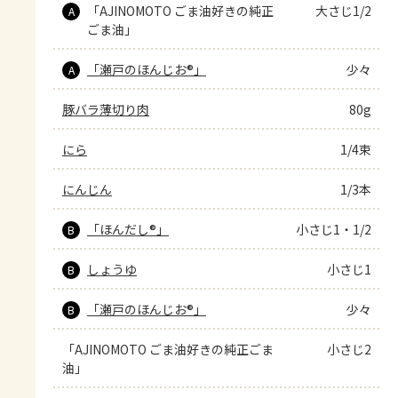
「AJINOMOTO ごま油好きの純正
大さじ1/2
A
ごま油」
「瀬戸のほんじお®」
少々
A
豚バラ薄切り肉
80g
にら
1/4束
にんじん
1/3本
「ほんだし®」
小さじ1・1/2
B
しょうゆ
小さじ1
B
「瀬戸のほんじお®」
少々
B
「AJINOMOTO ごま油好きの純正ごま
小さじ2
油」