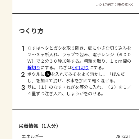
レシピ提供：味の素KK
つくり方
1
なすはヘタとガクを取り除き、皮に小さな切り込みを
２～３ヶ所入れ、ラップで包み、電子レンジ（６００
Ｗ）で２分３０秒加熱する。粗熱を取り、１ｃｍ幅の
輪切り
にする。 ねぎは
小口切り
にする。
2
ボウルに
を入れてみそをよく溶かし、「ほんだ
Ａ
し」を加えて混ぜ、氷水を加えて軽く混ぜる。
3
器に（１）のなす・ねぎを等分に入れ、（２）を１／
４量ずつ注ぎ入れ、しょうがをのせる。
栄養情報（1人分）
エネルギー
28 kcal