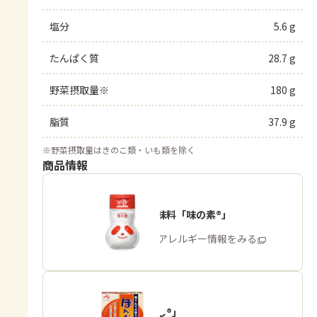
塩分
5.6 g
たんぱく質
28.7 g
野菜摂取量※
180 g
脂質
37.9 g
※
野菜摂取量はきのこ類・いも類を除く
商品情報
うま味調味料「味の素®」
商品・アレルギー情報をみる
「ほんだし®」