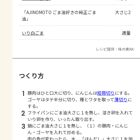
「AJINOMOTO ごま油好きの純正ごま
大さじ2
油」
いり白ごま
適量
レシピ提供：味の素KK
つくり方
1
豚肉はひと口大に切り、にんじんは
短冊切り
にする。
ゴーヤはタテ半分に切り、種とワタを取って
薄切り
に
する。
2
フライパンにごま油大さじ１を熱し、溶き卵を入れて
いり卵を作り、いったん取り出す。
3
鍋にごま油大さじ１を熱し、（１）の豚肉・にんじ
ん・ゴーヤを入れて炒める。
肉の色が変わったら、水、「ほんだし」大さじ１を加