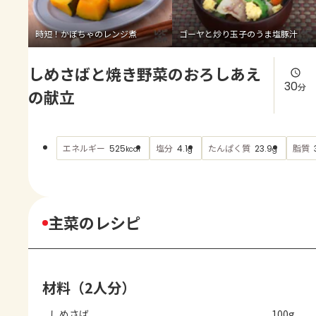
よくあるお問い合わせ
時短！かぼちゃのレンジ煮
ゴーヤと炒り玉子のうま塩豚汁
お買い物
しめさばと焼き野菜のおろしあえ
AJINOMOTO PARK とは
30
分
の献立
エネルギー
塩分
たんぱく質
脂質
525
4.1
23.9
kcal
g
g
主菜のレシピ
材料（2人分）
しめさば
100g