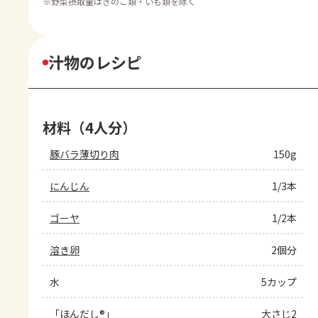
※
野菜摂取量はきのこ類・いも類を除く
汁物のレシピ
材料（4人分）
豚バラ薄切り肉
150g
にんじん
1/3本
ゴーヤ
1/2本
溶き卵
2個分
水
5カップ
「ほんだし®」
大さじ2