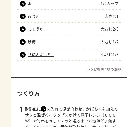
水
1/2カップ
A
みりん
大さじ1
A
しょうゆ
大さじ2/3
A
砂糖
大さじ1/2
A
「ほんだし®」
小さじ1/3
A
レシピ提供：味の素KK
つくり方
1
耐熱皿に
を入れて混ぜ合わせ、かぼちゃを加えて
Ａ
サッと混ぜる。ラップをかけて電子レンジ（６００
Ｗ）で竹串を刺してスッと通るまで８分ほど加熱す
る。そのままおき、粗熱が取れたら、ラップをはず