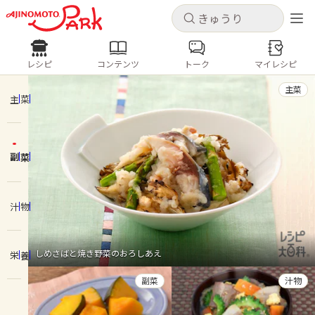
キャンセル
キャンセル
レシピ
コンテンツ
トーク
マイレシピ
レシピ
コンテンツ
ログインするとレシピを保存できます
主菜
ログイン
新規登録
主菜
人気の食材・レシピ
副菜
ホーム
きゅうり
なす
トマト
とうもろこし
ピーマン
みょうが
ゴーヤ
コンテンツ
汁物
レシピ
しめさばと焼き野菜のおろしあえ
栄養
トーク
副菜
汁物