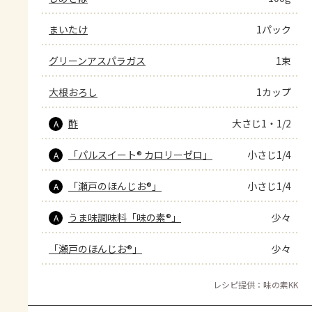
まいたけ
1パック
グリーンアスパラガス
1束
大根おろし
1カップ
酢
大さじ1・1/2
A
「パルスイート® カロリーゼロ」
小さじ1/4
A
「瀬戸のほんじお®」
小さじ1/4
A
うま味調味料「味の素®」
少々
A
「瀬戸のほんじお®」
少々
レシピ提供：味の素KK