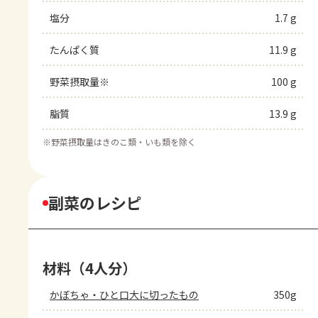
塩分
1.7 g
たんぱく質
11.9 g
野菜摂取量※
100 g
脂質
13.9 g
※
野菜摂取量はきのこ類・いも類を除く
副菜のレシピ
材料（4人分）
かぼちゃ・ひと口大に切ったもの
350g