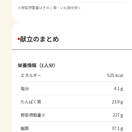
※
野菜摂取量はきのこ類・いも類を除く
献立のまとめ
栄養情報（1人分）
エネルギー
525 kcal
塩分
4.1 g
たんぱく質
23.9 g
野菜摂取量※
227 g
脂質
37.1 g