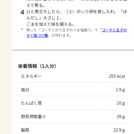
えて煮る。
4
ひと煮立ちしたら、（２）のいり卵を戻し入れ、「ほ
んだし」大さじ１、
ごまを加えて味を調える。
＊
残った「ゴーヤと炒り玉子のうま塩豚汁」で「
ゴーヤと玉子の
タイ風つけ麺
」が作れます。
栄養情報（1人分）
エネルギー
255 kcal
塩分
1.9 g
たんぱく質
10 g
野菜摂取量※
39 g
脂質
22.9 g