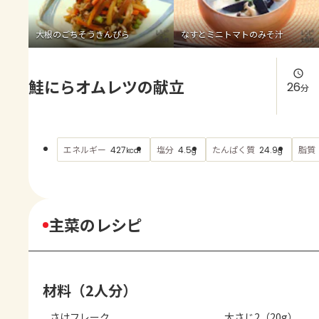
よくあるお問い合わせ
大根のごちそうきんぴら
なすとミニトマトのみそ汁
お買い物
鮭にらオムレツの献立
AJINOMOTO PARK とは
26
分
エネルギー
塩分
たんぱく質
脂質
427
4.5
24.9
kcal
g
g
主菜のレシピ
材料（2人分）
さけフレーク
大さじ2（20g）