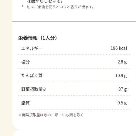
味唐がらしをふる。
＊
油はごま油を使うとコクと香りが出ます。
栄養情報（1人分）
エネルギー
196 kcal
塩分
2.8 g
たんぱく質
10.9 g
野菜摂取量※
87 g
脂質
9.5 g
※
野菜摂取量はきのこ類・いも類を除く