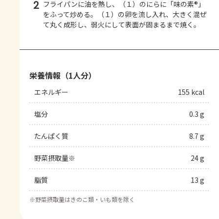
2
フライパンに油を熱し、（１）のにらに「味の素®」
をふって炒める。（１）の卵を流し入れ、大きく混ぜ
て丸く成形し、弱火にして表面が固まるまで焼く。
栄養情報（1人分）
エネルギー
155 kcal
塩分
0.3 g
たんぱく質
8.7 g
野菜摂取量※
24 g
脂質
13 g
※
野菜摂取量はきのこ類・いも類を除く