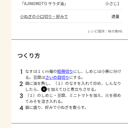
「AJINOMOTO サラダ油」
小さじ1
小ねぎの小口切り・好みで
適量
レシピ提供：味の素KK
つくり方
1
なすは１ｃｍ幅の
短冊切り
にし、しめじは小房に分け
る。豆腐は
さいの目切り
にする。
2
鍋に油を熱し、（１）のなすを入れて炒め、しんなり
したら、
を加えてひと煮立ちさせる。
Ａ
3
（１）のしめじ・豆腐、ミニトマトを加え、火を弱め
てみそを溶き入れる。
4
器に盛り、好みで小ねぎを散らす。