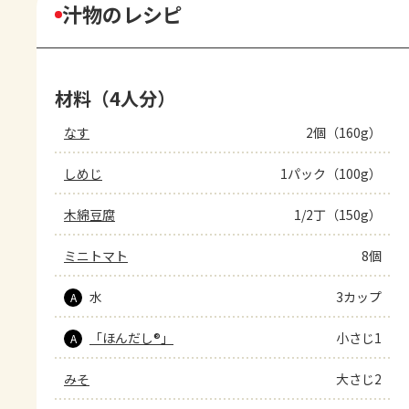
汁物のレシピ
材料（4人分）
なす
2個（160g）
しめじ
1パック（100g）
木綿豆腐
1/2丁（150g）
ミニトマト
8個
水
3カップ
A
「ほんだし®」
小さじ1
A
みそ
大さじ2