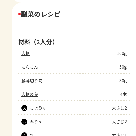
副菜のレシピ
材料（2人分）
大根
100g
にんじん
50g
豚薄切り肉
80g
大根の葉
4本
しょうゆ
大さじ2
A
みりん
大さじ2
A
水
大さじ1
A