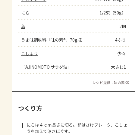
にら
1/2束（50g）
卵
2個
うま味調味料「味の素®」70g瓶
4ふり
こしょう
少々
「AJINOMOTO サラダ油」
大さじ1
レシピ提供：味の素KK
つくり方
1
にらは４ｃｍ長さに切る。卵はさけフレーク、こしょ
うを加えて溶きほぐす。