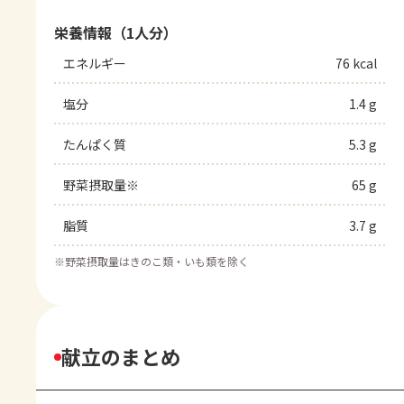
栄養情報（1人分）
エネルギー
76 kcal
塩分
1.4 g
たんぱく質
5.3 g
野菜摂取量※
65 g
脂質
3.7 g
※
野菜摂取量はきのこ類・いも類を除く
献立のまとめ