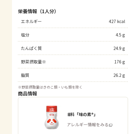
栄養情報（1人分）
エネルギー
427 kcal
塩分
4.5 g
たんぱく質
24.9 g
野菜摂取量※
176 g
脂質
26.2 g
※
野菜摂取量はきのこ類・いも類を除く
商品情報
うま味調味料「味の素®」
商品・アレルギー情報をみる