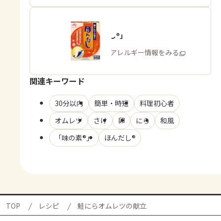
「ほんだし®」
商品・アレルギー情報をみる
関連キーワード
30分以内
簡単・時短
料理初心者
オムレツ
さけ
卵
にら
和風
「味の素®」
ほんだし®
TOP
レシピ
鮭にらオムレツの献立