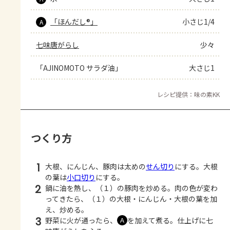
「ほんだし®」
小さじ1/4
A
七味唐がらし
少々
「AJINOMOTO サラダ油」
大さじ1
レシピ提供：味の素KK
つくり方
1
大根、にんじん、豚肉は太めの
せん切り
にする。大根
の葉は
小口切り
にする。
2
鍋に油を熱し、（１）の豚肉を炒める。肉の色が変わ
ってきたら、（１）の大根・にんじん・大根の葉を加
え、炒める。
3
野菜に火が通ったら、
を加えて煮る。仕上げに七
Ａ