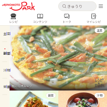
キャンセル
キャンセル
レシピ
コンテンツ
トーク
マイレシピ
レシピ
コンテンツ
ログインするとレシピを保存できます
主菜
ログイン
新規登録
主菜
人気の食材・レシピ
副菜
ホーム
きゅうり
なす
トマト
とうもろこし
ピーマン
みょうが
ゴーヤ
コンテンツ
汁物
レシピ
鮭にらオムレツ
栄養
トーク
副菜
汁物