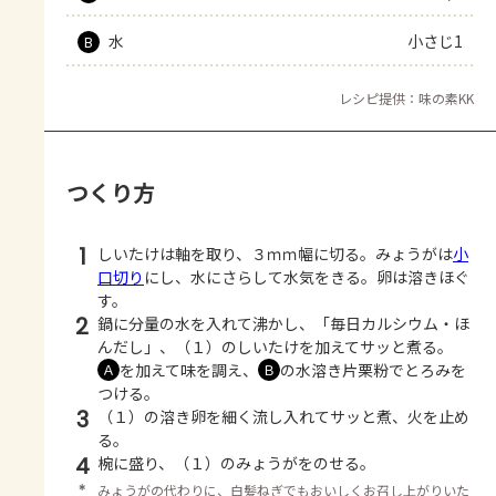
水
小さじ1
B
レシピ提供：味の素KK
つくり方
1
しいたけは軸を取り、３ｍｍ幅に切る。みょうがは
小
口切り
にし、水にさらして水気をきる。卵は溶きほぐ
す。
2
鍋に分量の水を入れて沸かし、「毎日カルシウム・ほ
んだし」、（１）のしいたけを加えてサッと煮る。
を加えて味を調え、
の水溶き片栗粉でとろみを
Ａ
Ｂ
つける。
3
（１）の溶き卵を細く流し入れてサッと煮、火を止め
る。
4
椀に盛り、（１）のみょうがをのせる。
＊
みょうがの代わりに、白髪ねぎでもおいしくお召し上がりいた