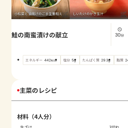
よくあるお問い合わせ
小松菜と油揚げのごま生姜和え
しいたけのかき玉汁
お買い物
鮭の南蛮漬けの献立
AJINOMOTO PARK とは
30
分
エネルギー
塩分
たんぱく質
脂質
442
5
29.3
2
kcal
g
g
主菜のレシピ
材料（4人分）
生ざけ
3切れ