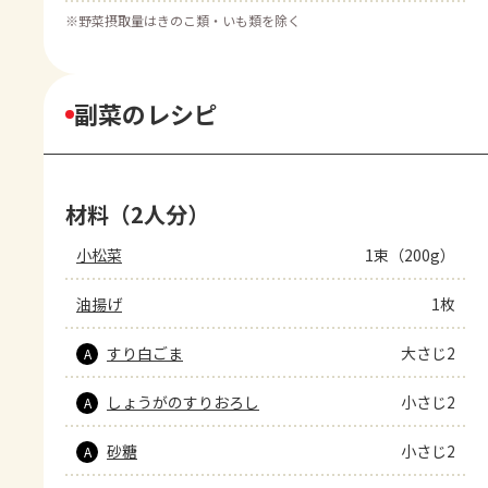
※
野菜摂取量はきのこ類・いも類を除く
副菜のレシピ
材料（2人分）
小松菜
1束（200g）
油揚げ
1枚
すり白ごま
大さじ2
A
しょうがのすりおろし
小さじ2
A
砂糖
小さじ2
A