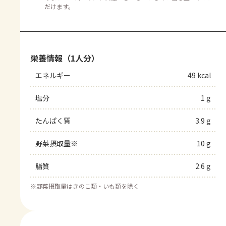
だけます。
栄養情報（1人分）
エネルギー
49 kcal
塩分
1 g
たんぱく質
3.9 g
野菜摂取量※
10 g
脂質
2.6 g
※
野菜摂取量はきのこ類・いも類を除く