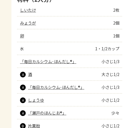
しいたけ
2枚
みょうが
2個
卵
1個
水
1・1/2カップ
「毎日カルシウム･ほんだし®」
小さじ1/3
酒
大さじ1/2
A
「毎日カルシウム･ほんだし®」
小さじ1/3
A
しょうゆ
小さじ1/2
A
「瀬戸のほんじお®」
少々
A
片栗粉
小さじ1/2
B