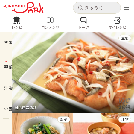
キャンセル
キャンセル
レシピ
コンテンツ
トーク
マイレシピ
レシピ
コンテンツ
ログインするとレシピを保存できます
主菜
ログイン
新規登録
主菜
人気の食材・レシピ
副菜
ホーム
きゅうり
なす
トマト
とうもろこし
ピーマン
みょうが
ゴーヤ
コンテンツ
汁物
レシピ
鮭の南蛮漬け
栄養
トーク
副菜
汁物