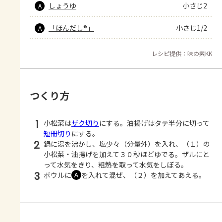
しょうゆ
小さじ2
A
「ほんだし®」
小さじ1/2
A
レシピ提供：味の素KK
つくり方
1
小松菜は
ザク切り
にする。油揚げはタテ半分に切って
短冊切り
にする。
2
鍋に湯を沸かし、塩少々（分量外）を入れ、（１）の
小松菜・油揚げを加えて３０秒ほどゆでる。ザルにと
って水気をきり、粗熱を取って水気をしぼる。
3
ボウルに
を入れて混ぜ、（２）を加えてあえる。
Ａ