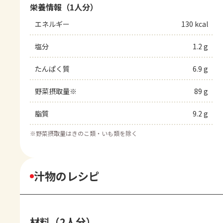
栄養情報（1人分）
エネルギー
130 kcal
塩分
1.2 g
たんぱく質
6.9 g
野菜摂取量※
89 g
脂質
9.2 g
※
野菜摂取量はきのこ類・いも類を除く
汁物のレシピ
材料（2人分）