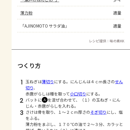
薄力粉
適量
「AJINOMOTO サラダ油」
適量
レシピ提供：味の素KK
つくり方
1
玉ねぎは
薄切り
にする。にんじんは４ｃｍ長さの
せん
切り
、
赤唐がらしは種を取って
小口切り
にする。
2
バットに
を混ぜ合わせて、（１）の玉ねぎ・にん
Ａ
じん・赤唐がらしを入れる。
3
さけは骨を取り、１～２ｃｍ厚さの
そぎ切り
にし、塩
をふる。
薄力粉をまぶし、１７０℃の油で２～３分、カラッと