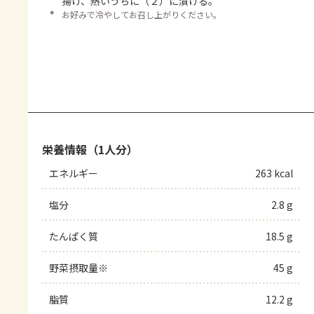
揚げ、熱いうちに（２）に漬ける。
＊
お好みで冷やしてお召し上がりください。
栄養情報（1人分）
エネルギー
263 kcal
塩分
2.8 g
たんぱく質
18.5 g
野菜摂取量※
45 g
脂質
12.2 g