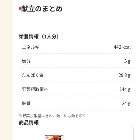
献立のまとめ
栄養情報（1人分）
エネルギー
442 kcal
塩分
5 g
たんぱく質
29.3 g
野菜摂取量※
144 g
脂質
24 g
※
野菜摂取量はきのこ類・いも類を除く
商品情報