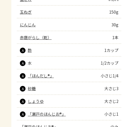
玉ねぎ
150g
にんじん
30g
赤唐がらし（乾）
1本
酢
1カップ
A
水
1/2カップ
A
「ほんだし®」
小さじ1/4
A
砂糖
大さじ3
A
しょうゆ
大さじ2
A
「瀬戸のほんじお®」
小さじ1
A
「瀬戸のほんじお®」
少々