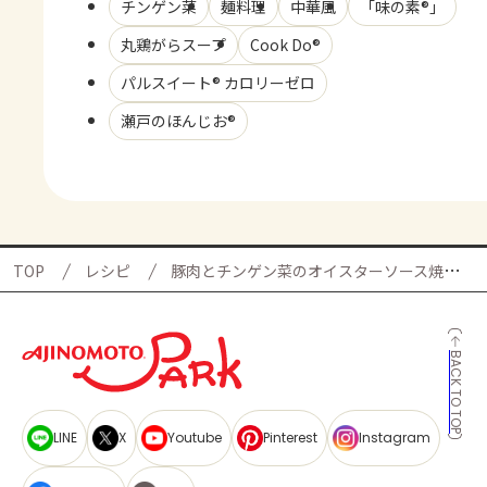
チンゲン菜
麺料理
中華風
「味の素®」
丸鶏がらスープ
Cook Do®
パルスイート® カロリーゼロ
瀬戸のほんじお®
TOP
レシピ
豚肉とチンゲン菜のオイスターソース焼きそばの献立
BACK TO TOP
LINE
X
Youtube
Pinterest
Instagram