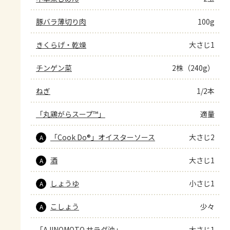
豚バラ薄切り肉
100g
きくらげ・乾燥
大さじ1
チンゲン菜
2株（240g）
ねぎ
1/2本
「丸鶏がらスープ™」
適量
「Cook Do®」オイスターソース
大さじ2
A
酒
大さじ1
A
しょうゆ
小さじ1
A
こしょう
少々
A
「AJINOMOTO サラダ油」
大さじ1