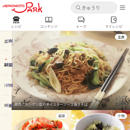
キャンセル
キャンセル
レシピ
コンテンツ
トーク
マイレシピ
レシピ
コンテンツ
ログインするとレシピを保存できます
主食
ログイン
新規登録
主食
人気の食材・レシピ
副菜
ホーム
きゅうり
なす
トマト
とうもろこし
ピーマン
みょうが
ゴーヤ
コンテンツ
汁物
レシピ
豚肉とチンゲン菜のオイスターソース焼きそば
栄養
トーク
副菜
汁物