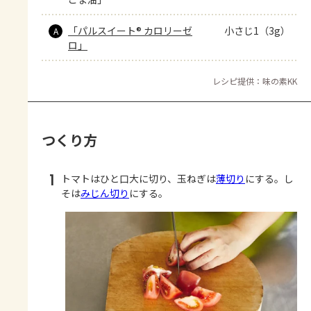
「パルスイート® カロリーゼ
小さじ1（3g）
A
ロ」
レシピ提供：味の素KK
つくり方
1
トマトはひと口大に切り、玉ねぎは
薄切り
にする。し
そは
みじん切り
にする。