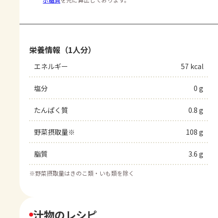
栄養情報（1人分）
エネルギー
57 kcal
塩分
0 g
たんぱく質
0.8 g
野菜摂取量※
108 g
脂質
3.6 g
※
野菜摂取量はきのこ類・いも類を除く
汁物のレシピ