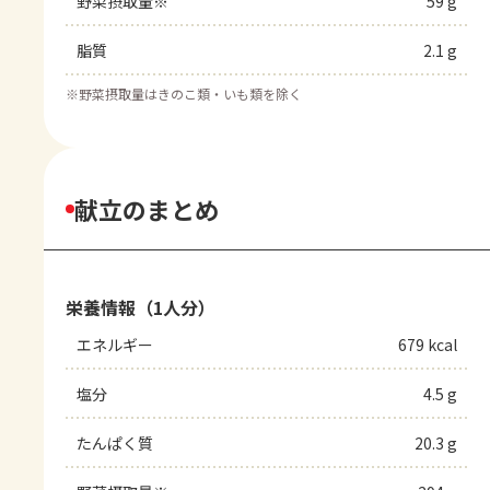
野菜摂取量※
59 g
脂質
2.1 g
※
野菜摂取量はきのこ類・いも類を除く
献立のまとめ
栄養情報（1人分）
エネルギー
679 kcal
塩分
4.5 g
たんぱく質
20.3 g