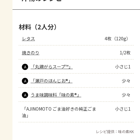
材料（2人分）
レタス
4枚（120g）
焼きのり
1/2枚
「丸鶏がらスープ™」
小さじ1
A
「瀬戸のほんじお®」
少々
A
うま味調味料「味の素®」
少々
A
「AJINOMOTO ごま油好きの純正ごま
小さじ1
油」
レシピ提供：味の素KK