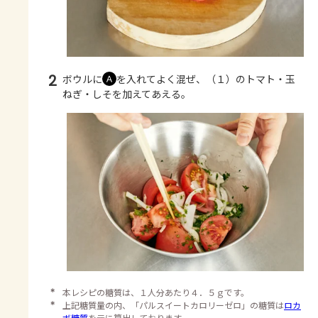
2
ボウルに
を入れてよく混ぜ、（１）のトマト・玉
Ａ
ねぎ・しそを加えてあえる。
＊
本レシピの糖質は、１人分あたり４．５ｇです。
＊
上記糖質量の内、「パルスイートカロリーゼロ」の糖質は
ロカ
ボ糖質
を元に算出しております。