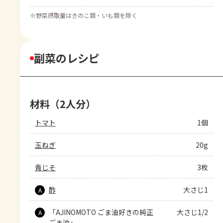
※
野菜摂取量はきのこ類・いも類を除く
副菜のレシピ
材料（2人分）
トマト
1個
玉ねぎ
20g
青じそ
3枚
酢
大さじ1
A
「AJINOMOTO ごま油好きの純正
大さじ1/2
A
ごま油」