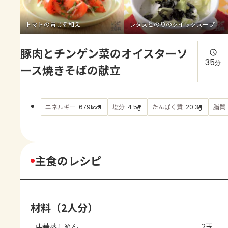
よくあるお問い合わせ
トマトの青じそ和え
レタスとのりのクイックスープ
お買い物
豚肉とチンゲン菜のオイスターソ
AJINOMOTO PARK とは
35
分
ース焼きそばの献立
エネルギー
塩分
たんぱく質
脂質
679
4.5
20.3
kcal
g
g
主食のレシピ
材料（2人分）
中華蒸しめん
2玉