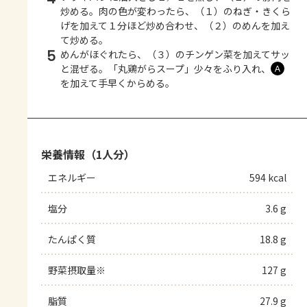
炒める。肉の色が変わったら、（１）のねぎ・きくら
げを加えて１分ほど炒め合わせ、（２）のめんを加え
て炒める。
5
めんがほぐれたら、（３）のチンゲン菜を加えてサッ
と混ぜる。「丸鶏がらスープ」少々をふり入れ、
Ａ
を加えて手早くからめる。
栄養情報（1人分）
エネルギー
594 kcal
塩分
3.6 g
たんぱく質
18.8 g
野菜摂取量※
127 g
脂質
27.9 g