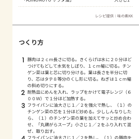
レシピ提供：味の素KK
つくり方
1
豚肉は２ｃｍ長さに切る。きくらげは水に２０分ほど
つけてもどして水気をしぼり、１ｃｍ幅に切る。チン
ゲン菜は葉と芯に切り分ける。葉は長さを半分に切
り、芯はタテ８等分のくし形に切る。ねぎは１ｃｍ幅
の斜め切りにする。
2
耐熱皿にめんを入れ、ラップをかけて電子レンジ（６
００Ｗ）で１分ほど加熱する。
3
フライパンに油大さじ１／２を強火で熱し、（１）の
チンゲン菜の芯を１分ほど炒める。少ししんなりした
ら、（１）のチンゲン菜の葉を加えてサッと炒め合わ
せ、「丸鶏がらスープ」小さじ１／２をふり入れて混
ぜ、取り出す。
4
フライパンに油大さじ１／２を熱し、（１）の豚肉を