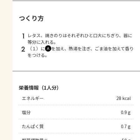
つくり方
1
レタス、焼きのりはそれぞれひと口大にちぎり、器に
等分に入れる。
2
（１）に
を加え、熱湯を注ぎ、ごま油を加えて香り
Ａ
をつける。
栄養情報（1人分）
エネルギー
28 kcal
塩分
0.9 g
たんぱく質
0.7 g