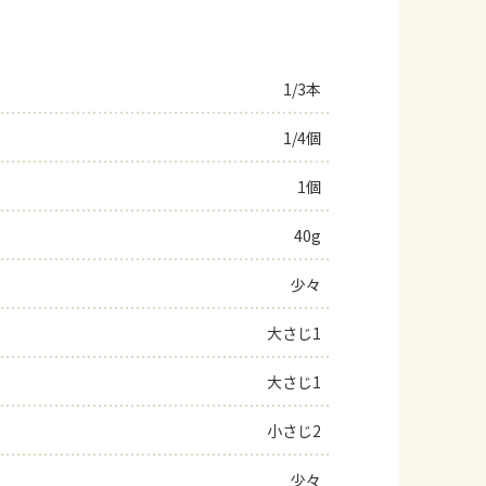
1/3本
1/4個
1個
40g
少々
大さじ1
大さじ1
小さじ2
少々