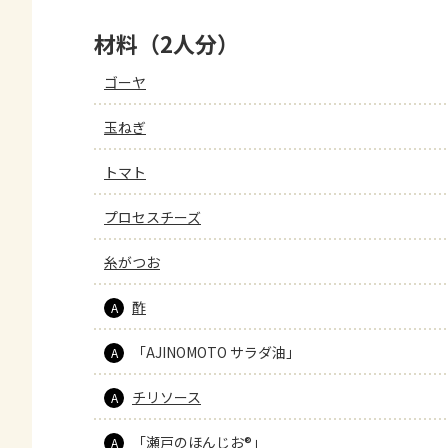
材料（2人分）
ゴーヤ
玉ねぎ
トマト
プロセスチーズ
糸がつお
酢
A
「AJINOMOTO サラダ油」
A
チリソース
A
「瀬戸のほんじお®」
A