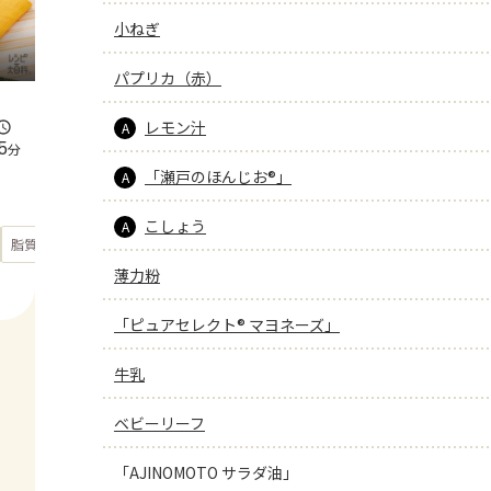
小ねぎ
パプリカ（赤）
レモン汁
A
5
分
「瀬戸のほんじお®」
A
こしょう
A
もっと見る
脂質
37.8
g
薄力粉
「ピュアセレクト® マヨネーズ」
牛乳
ベビーリーフ
「AJINOMOTO サラダ油」