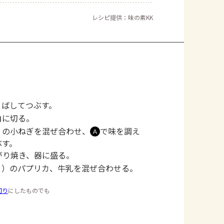
レシピ提供：味の素KK
とばしてつぶす。
角に切る。
）の小ねぎを混ぜ合わせ、
で味を調え
Ａ
ぶす。
がり焼き、器に盛る。
２）のパプリカ、牛乳を混ぜ合わせる。
切り
にしたものでも