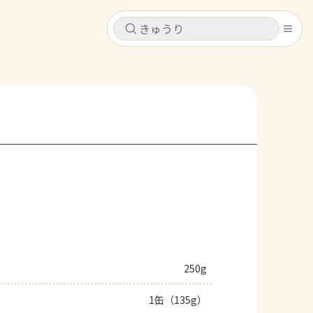
キャンセル
キャンセル
シピ
コンテンツ
ログインするとレシピを保存できます
ログイン
新規登録
レシピ
ホーム
なす
トマト
とうもろこし
ピーマン
みょうが
コンテンツ
レシピ
250g
トーク
1缶（135g）