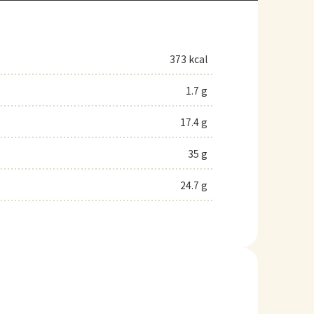
373 kcal
1.7 g
17.4 g
35 g
24.7 g