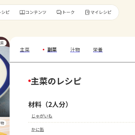
レシピ
コンテンツ
トーク
マイレシピ
レ
主菜
主菜
副菜
汁物
栄養
人気の食材・
主菜のレシピ
きゅうり
ゴーヤ
材料（2人分）
じゃがいも
汁物
かに缶