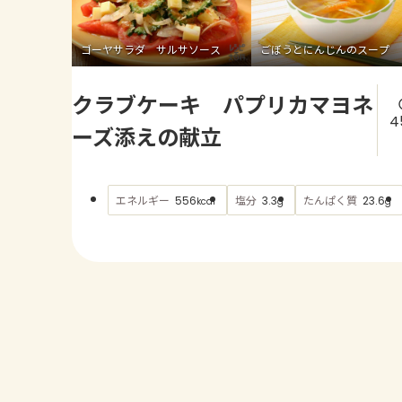
ゴーヤサラダ サルサソース
ごぼうとにんじんのスープ
クラブケーキ パプリカマヨネ
4
ーズ添えの献立
エネルギー
塩分
たんぱく質
556
3.3
23.6
kcal
g
g