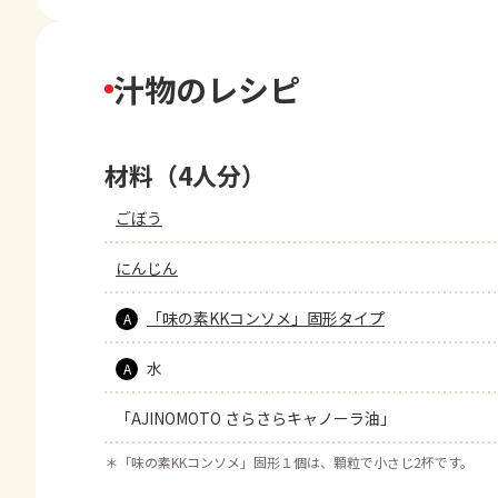
汁物のレシピ
材料（4人分）
ごぼう
にんじん
「味の素KKコンソメ」固形タイプ
A
水
A
「AJINOMOTO さらさらキャノーラ油」
＊
「味の素KKコンソメ」固形１個は、顆粒で小さじ2杯です。