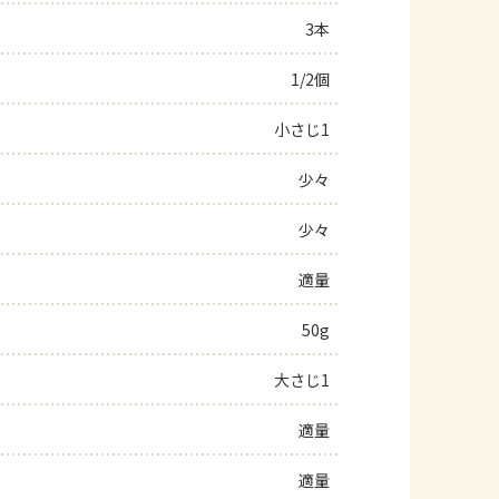
3本
よくあるお問い合わせ
1/2個
お買い物
小さじ1
AJINOMOTO PARK とは
少々
少々
適量
50g
大さじ1
適量
適量