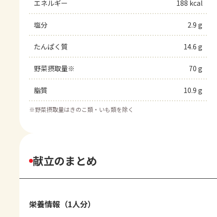
エネルギー
188 kcal
塩分
2.9 g
たんぱく質
14.6 g
野菜摂取量※
70 g
脂質
10.9 g
※
野菜摂取量はきのこ類・いも類を除く
献立のまとめ
栄養情報（1人分）