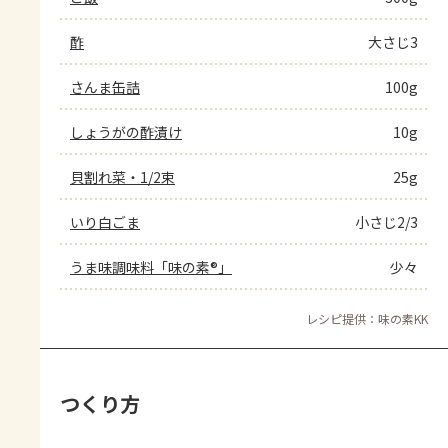
酢
大さじ3
さんま缶詰
100g
しょうがの酢漬け
10g
貝割れ菜・1/2束
25g
いり白ごま
小さじ2/3
うま味調味料「味の素®」
少々
レシピ提供：味の素KK
つくり方