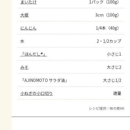
まいたけ
1パック（100g）
大根
3cm（100g）
にんじん
1/4本（40g）
水
2・1/2カップ
「ほんだし®」
小さじ1
みそ
大さじ2
「AJINOMOTO サラダ油」
大さじ1/2
小ねぎの小口切り
適量
レシピ提供：味の素KK