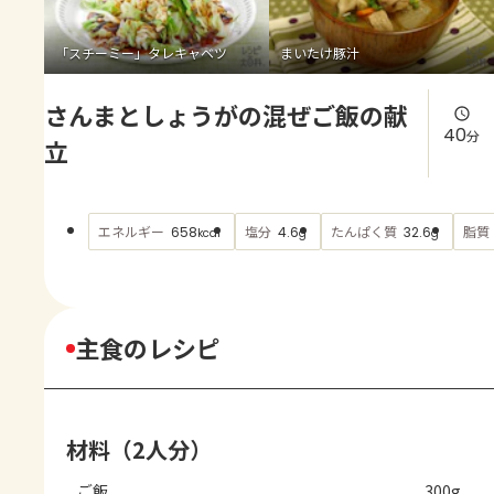
よくあるお問い合わせ
「スチーミー」タレキャベツ
まいたけ豚汁
お買い物
さんまとしょうがの混ぜご飯の献
AJINOMOTO PARK とは
40
分
立
エネルギー
塩分
たんぱく質
脂質
658
4.6
32.6
kcal
g
g
主食のレシピ
材料（2人分）
ご飯
300g