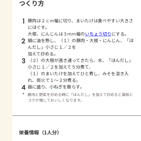
つくり方
1
豚肉は２ｃｍ幅に切り、まいたけは食べやすい大きさ
にほぐす。
大根、にんじんは３ｍｍ幅の
いちょう切り
にする。
2
鍋に油を熱し、（１）の豚肉・大根・にんじん、「ほ
んだし」小さじ１／２を
加えて炒める。
3
（２）の大根が透き通ってきたら、水、「ほんだし」
小さじ１／２を加えて５分煮て、
（１）のまいたけを加えてひと煮し、みそを溶き入
れ、弱火で１～２分煮る。
4
器に盛り、小ねぎを散らす。
＊
豚肉と野菜を炒める時に「ほんだし」を加えて炒めると風味と
コクが増しておいしくなります。
栄養情報（1人分）