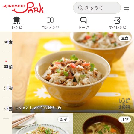
キャンセル
キャンセル
レシピ
コンテンツ
トーク
マイレシピ
レシピ
コンテンツ
ログインするとレシピを保存できます
主食
ログイン
新規登録
主食
人気の食材・レシピ
副菜
ホーム
きゅうり
なす
トマト
とうもろこし
ピーマン
みょうが
ゴーヤ
コンテンツ
汁物
レシピ
さんまとしょうがの混ぜご飯
栄養
トーク
副菜
汁物