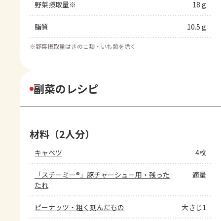
野菜摂取量※
18 g
脂質
10.5 g
※
野菜摂取量はきのこ類・いも類を除く
副菜のレシピ
材料（2人分）
キャベツ
4枚
「スチーミー®」豚チャーシュー用・残った
適量
たれ
ピーナッツ・粗く刻んだもの
大さじ1