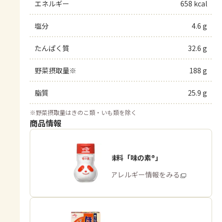
エネルギー
658 kcal
塩分
4.6 g
たんぱく質
32.6 g
野菜摂取量※
188 g
脂質
25.9 g
※
野菜摂取量はきのこ類・いも類を除く
商品情報
うま味調味料「味の素®」
商品・アレルギー情報をみる