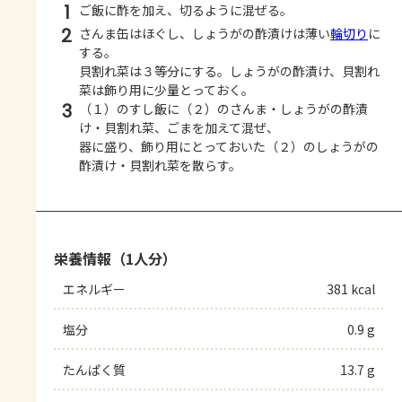
1
ご飯に酢を加え、切るように混ぜる。
2
さんま缶はほぐし、しょうがの酢漬けは薄い
輪切り
に
する。
貝割れ菜は３等分にする。しょうがの酢漬け、貝割れ
菜は飾り用に少量とっておく。
3
（１）のすし飯に（２）のさんま・しょうがの酢漬
け・貝割れ菜、ごまを加えて混ぜ、
器に盛り、飾り用にとっておいた（２）のしょうがの
酢漬け・貝割れ菜を散らす。
栄養情報（1人分）
エネルギー
381 kcal
塩分
0.9 g
たんぱく質
13.7 g