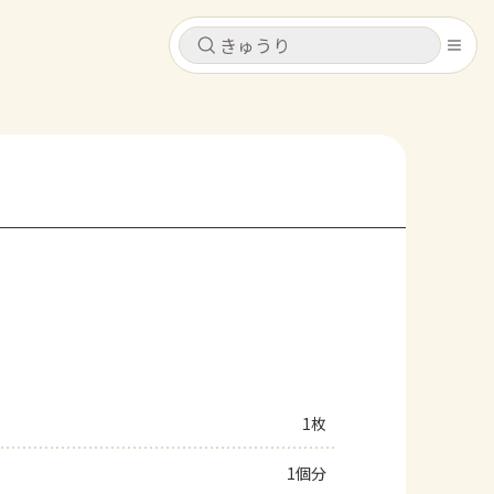
キャンセル
キャンセル
シピ
コンテンツ
ログインするとレシピを保存できます
ログイン
新規登録
レシピ
ホーム
なす
トマト
とうもろこし
ピーマン
みょうが
コンテンツ
レシピ
1枚
トーク
1個分