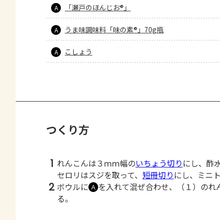
「瀬戸のほんじお®」
A
うま味調味料「味の素®」70g瓶
A
こしょう
A
つくり方
1
れんこんは３ｍｍ幅の
いちょう切り
にし、酢
セロリはスジを取って、
短冊切り
にし、ミニ
2
ボウルに
を入れて混ぜ合わせ、（１）のれ
Ａ
る。