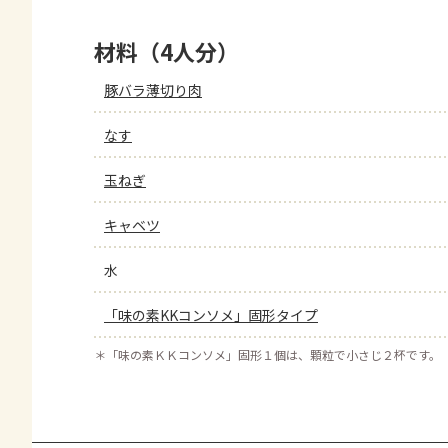
材料（4人分）
豚バラ薄切り肉
なす
玉ねぎ
キャベツ
水
「味の素KKコンソメ」固形タイプ
＊
「味の素ＫＫコンソメ」固形１個は、顆粒で小さじ２杯です。