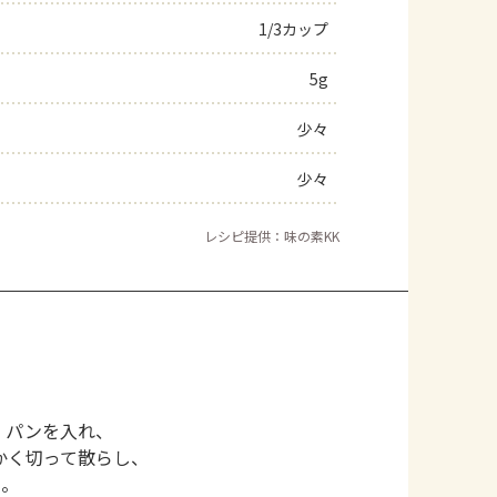
1/3カップ
よくあるお問い合わせ
5g
お買い物
少々
AJINOMOTO PARK とは
少々
レシピ提供：味の素KK
、パンを入れ、
かく切って散らし、
）。