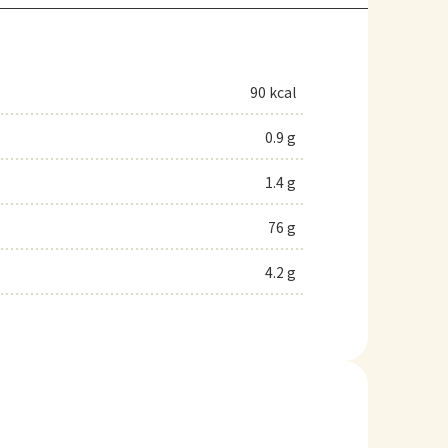
90 kcal
0.9 g
1.4 g
76 g
4.2 g