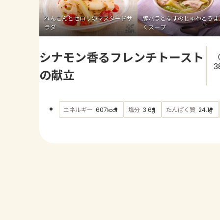
れんこんとセロリのマスタードサ
豚バラとなすのじゅわとろま
ラダ
くスープ
シナモン香るフレンチトースト
3
の献立
エネルギー
塩分
たんぱく質
607
3.6
24.1
kcal
g
g