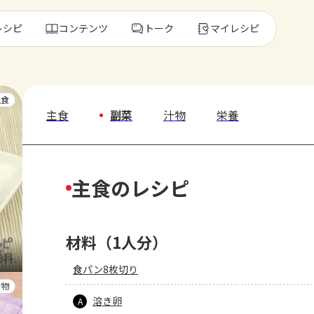
レシピ
コンテンツ
トーク
マイレシピ
レ
主食
主食
副菜
汁物
栄養
人気の食材・
主食のレシピ
きゅうり
ゴーヤ
材料（1人分）
食パン8枚切り
汁物
溶き卵
A