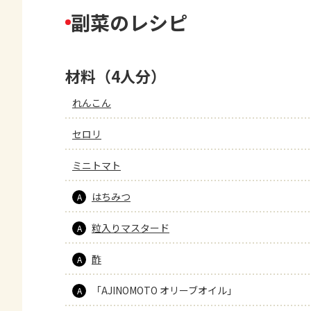
副菜のレシピ
材料（4人分）
れんこん
セロリ
ミニトマト
はちみつ
A
粒入りマスタード
A
酢
A
「AJINOMOTO オリーブオイル」
A