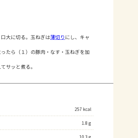
と口大に切る。玉ねぎは
薄切り
にし、キャ
立ったら（１）の豚肉・なす・玉ねぎを加
えてサッと煮る。
257 kcal
1.8 g
10.3 g