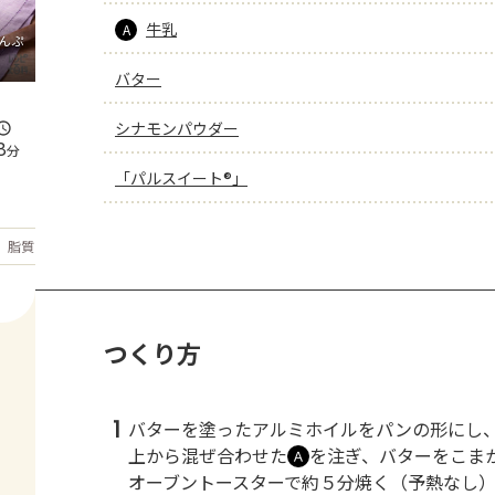
牛乳
A
んぷ
バター
シナモンパウダー
8
分
「パルスイート®」
もっと見る
脂質
38.6
g
つくり方
1
バターを塗ったアルミホイルをパンの形にし
上から混ぜ合わせた
を注ぎ、バターをこま
Ａ
オーブントースターで約５分焼く（予熱なし