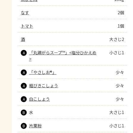
なす
2個
トマト
1個
酒
大さじ2
「丸鶏がらスープ™」<塩分ひかえめ
小さじ1
A
>
「やさしお®」
少々
A
粗びきこしょう
少々
A
白こしょう
少々
A
水
大さじ1
B
片栗粉
小さじ1
B