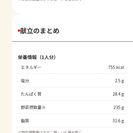
献立のまとめ
栄養情報（1人分）
エネルギー
755 kcal
塩分
2.5 g
たんぱく質
28.4 g
野菜摂取量※
235 g
脂質
31.6 g
※
野菜摂取量はきのこ類・いも類を除く