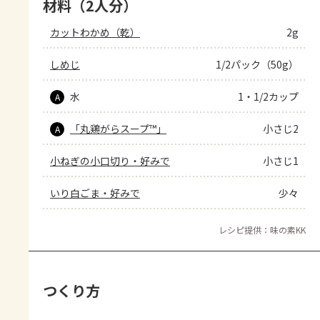
材料（2人分）
カットわかめ（乾）
2g
しめじ
1/2パック（50g）
水
1・1/2カップ
A
「丸鶏がらスープ™」
小さじ2
A
小ねぎの小口切り・好みで
小さじ1
いり白ごま・好みで
少々
レシピ提供：味の素KK
つくり方