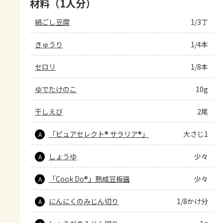
材料（1人分）
絹ごし豆腐
1/3丁
きゅうり
1/4本
セロリ
1/8本
ゆでたけのこ
10g
干しえび
2尾
「ピュアセレクト® サラリア®」
大さじ1
A
しょうゆ
少々
A
「Cook Do®」熟成豆板醤
少々
A
にんにくのみじん切り
1/8かけ分
A