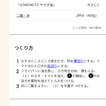
「AJINOMOTO サラダ油」
大さじ1
ご飯・丼
2杯分（400g）
レシピ提供：味の素KK
つくり方
1
なすはところどころ皮をむき、斜め
薄切り
にする。ト
マトはひと口大の
乱切り
にする。
2
フライパンに油を熱し、ひき肉を炒め、酒をふる。
（１）のなす・トマトを加え、
で調味し、
の水
Ａ
Ｂ
溶き片栗粉を加えてとろみをつける。
3
丼にご飯をよそい、（２）を半量ずつのせる。