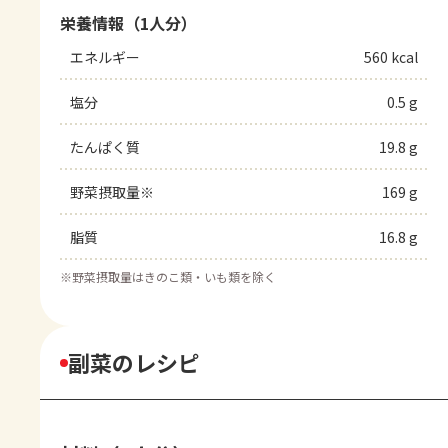
栄養情報（1人分）
エネルギー
560 kcal
塩分
0.5 g
たんぱく質
19.8 g
野菜摂取量※
169 g
脂質
16.8 g
※
野菜摂取量はきのこ類・いも類を除く
副菜のレシピ