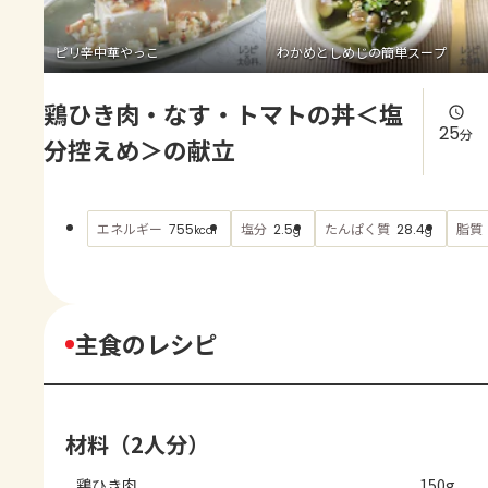
よくあるお問い合わせ
ピリ辛中華やっこ
わかめとしめじの簡単スープ
お買い物
鶏ひき肉・なす・トマトの丼＜塩
AJINOMOTO PARK とは
25
分
分控えめ＞の献立
エネルギー
塩分
たんぱく質
脂質
755
2.5
28.4
kcal
g
g
主食のレシピ
材料（2人分）
鶏ひき肉
150g