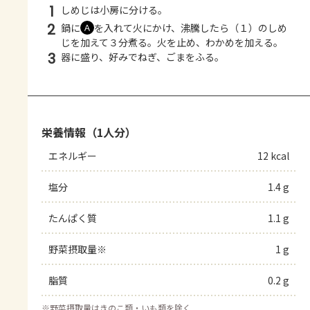
1
しめじは小房に分ける。
2
鍋に
を入れて火にかけ、沸騰したら（１）のしめ
Ａ
じを加えて３分煮る。火を止め、わかめを加える。
3
器に盛り、好みでねぎ、ごまをふる。
栄養情報（1人分）
エネルギー
12 kcal
塩分
1.4 g
たんぱく質
1.1 g
野菜摂取量※
1 g
脂質
0.2 g
※
野菜摂取量はきのこ類・いも類を除く