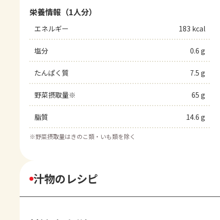
栄養情報（1人分）
エネルギー
183 kcal
塩分
0.6 g
たんぱく質
7.5 g
野菜摂取量※
65 g
脂質
14.6 g
※
野菜摂取量はきのこ類・いも類を除く
汁物のレシピ