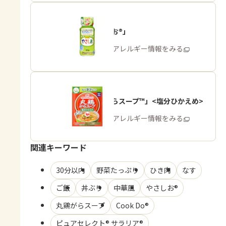
「やさしお®」
商品・アレルギー情報をみる
「丸鶏がらスープ™」<塩分ひかえめ>
商品・アレルギー情報をみる
関連キーワード
30分以内
野菜たっぷり
ひき肉
なす
ご飯
丼ぶり
中華風
やさしお®
丸鶏がらスープ
Cook Do®
ピュアセレクト® サラリア®