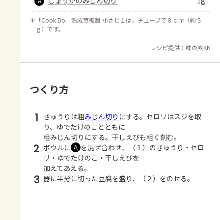
しょうがのみじん切り
1g
A
＊
「Cook Do」熟成豆板醤 小さじ１は、チューブで８ｃｍ（約５
ｇ）です。
レシピ提供：味の素KK
つくり方
1
きゅうりは粗
みじん切り
にする。セロリはスジを取
り、ゆでたけのことともに
粗みじん切りにする。干しえびも粗く刻む。
2
ボウルに
を混ぜ合わせ、（１）のきゅうり・セロ
Ａ
リ・ゆでたけのこ・干しえびを
加えてあえる。
3
器に半分に切った豆腐を盛り、（２）をのせる。