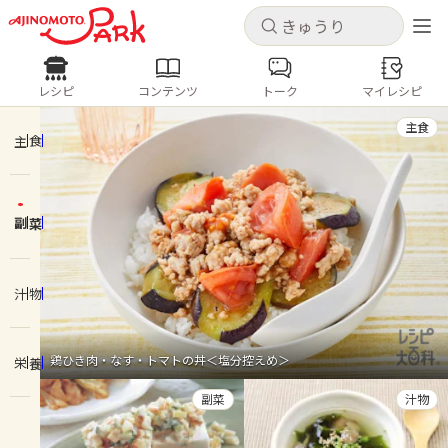
キャンセル
キャンセル
レシピ
コンテンツ
トーク
マイレシピ
レシピ
コンテンツ
ログインするとレシピを保存できます
主食
ログイン
新規登録
主食
人気の食材・レシピ
副菜
ホーム
きゅうり
なす
トマト
とうもろこし
ピーマン
みょうが
ゴーヤ
コンテンツ
汁物
レシピ
鶏ひき肉・なす・トマトの丼＜塩分控えめ＞
栄養
トーク
副菜
汁物