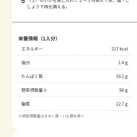
5
（３）のいかを戻し入れて２～３分弱火で煮、塩・こ
しょうで味を調える。
栄養情報（1人分）
エネルギー
217 kcal
塩分
1.4 g
たんぱく質
19.1 g
野菜摂取量※
96 g
脂質
12.7 g
※
野菜摂取量はきのこ類・いも類を除く