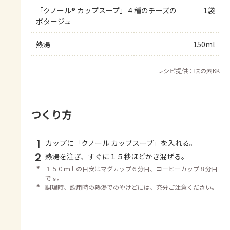
「クノール® カップスープ」４種のチーズの
1袋
ポタージュ
熱湯
150ml
レシピ提供：味の素KK
つくり方
1
カップに「クノール カップスープ」を入れる。
2
熱湯を注ぎ、すぐに１５秒ほどかき混ぜる。
＊
１５０ｍｌの目安はマグカップ６分目、コーヒーカップ８分目
です。
＊
調理時、飲用時の熱湯でのやけどには、充分ご注意ください。