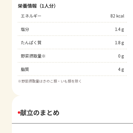
栄養情報（1人分）
エネルギー
82 kcal
塩分
1.4 g
たんぱく質
1.8 g
野菜摂取量※
0 g
脂質
4 g
※
野菜摂取量はきのこ類・いも類を除く
献立のまとめ