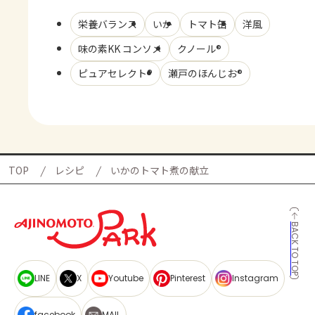
栄養バランス
いか
トマト缶
洋風
味の素KK コンソメ
クノール®
ピュアセレクト®
瀬戸のほんじお®
TOP
レシピ
いかのトマト煮の献立
BACK TO TOP
LINE
X
Youtube
Pinterest
Instagram
facebook
MAIL