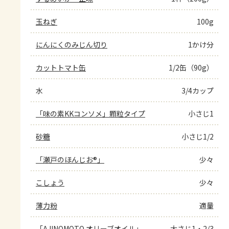
玉ねぎ
100g
にんにくのみじん切り
1かけ分
カットトマト缶
1/2缶（90g）
水
3/4カップ
「味の素KKコンソメ」顆粒タイプ
小さじ1
砂糖
小さじ1/2
「瀬戸のほんじお®」
少々
こしょう
少々
薄力粉
適量
「AJINOMOTO オリーブオイル」
大さじ1・2/3