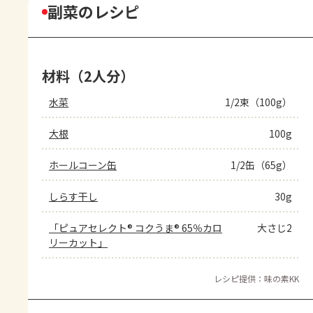
副菜のレシピ
材料（2人分）
水菜
1/2束（100g）
大根
100g
ホールコーン缶
1/2缶（65g）
しらす干し
30g
「ピュアセレクト® コクうま® 65％カロ
大さじ2
リーカット」
レシピ提供：味の素KK