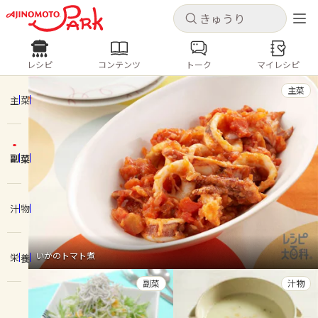
キャンセル
キャンセル
レシピ
コンテンツ
トーク
マイレシピ
レシピ
コンテンツ
ログインするとレシピを保存できます
主菜
ログイン
新規登録
主菜
人気の食材・レシピ
副菜
ホーム
きゅうり
なす
トマト
とうもろこし
ピーマン
みょうが
ゴーヤ
コンテンツ
汁物
レシピ
いかのトマト煮
栄養
トーク
副菜
汁物