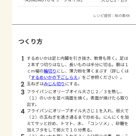
レシピ提供：味の素KK
つくり方
1
するめいかは足と内臓を引き抜き、軟骨も除く。足は
２本ずつ切りはなし、長いものは半分に切る。胴は１
ｃｍ幅の
輪切り
にし、薄力粉を薄くまぶす（詳しくは
「
するめいかの下ごしらえ
」をご参照ください）。
2
玉ねぎは
みじん切り
にする。
3
フライパンにオリーブオイル大さじ２／３を熱し、
（１）のいかを並べ両面を焼く。表面が焼けたら取り
出す。
4
フライパンにオリーブオイル大さじ１を入れ、弱火で
（２）の玉ねぎを透き通るまで炒める。にんにくを加
えてサッと炒め、トマト、水、「コンソメ」、砂糖を
加えフタをして弱火で１０分煮る。