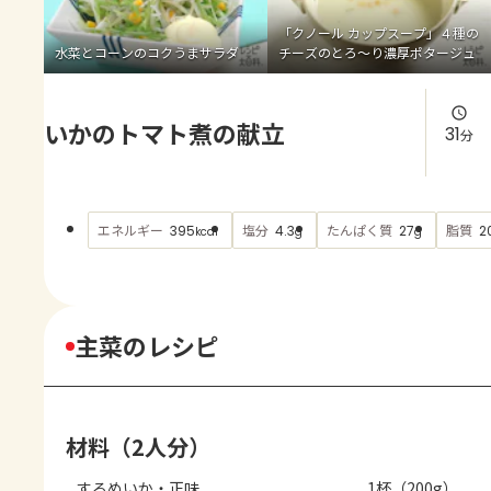
よくあるお問い合わせ
「クノール カップスープ」４種の
水菜とコーンのコクうまサラダ
チーズのとろ～り濃厚ポタージュ
お買い物
いかのトマト煮の献立
AJINOMOTO PARK とは
31
分
エネルギー
塩分
たんぱく質
脂質
395
4.3
27
2
kcal
g
g
主菜のレシピ
材料（2人分）
するめいか・正味
1杯（200g）