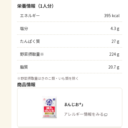
栄養情報（1人分）
エネルギー
395 kcal
塩分
4.3 g
たんぱく質
27 g
野菜摂取量※
224 g
脂質
20.7 g
※
野菜摂取量はきのこ類・いも類を除く
商品情報
「瀬戸のほんじお®」
商品・アレルギー情報をみる