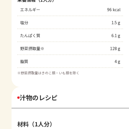
エネルギー
96 kcal
塩分
1.5 g
たんぱく質
6.1 g
野菜摂取量※
128 g
脂質
4 g
※
野菜摂取量はきのこ類・いも類を除く
汁物のレシピ
材料（1人分）