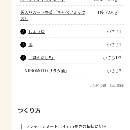
袋入りカット野菜（キャベツミック
1袋（220g）
ス）
しょうゆ
小さじ1
A
酒
小さじ1
A
「ほんだし®」
小さじ1/2
A
「AJINOMOTO サラダ油」
小さじ2
レシピ提供：味の素KK
つくり方
1
ランチョンミートは４ｃｍ長さの棒状に切る。