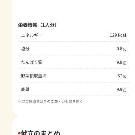
栄養情報（1人分）
エネルギー
129 kcal
塩分
0.8 g
たんぱく質
9.8 g
野菜摂取量※
67 g
脂質
9.9 g
※
野菜摂取量はきのこ類・いも類を除く
献立のまとめ