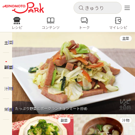
キャンセル
キャンセル
レシピ
コンテンツ
トーク
マイレシピ
レシピ
コンテンツ
ログインするとレシピを保存できます
主菜
ログイン
新規登録
主菜
人気の食材・レシピ
副菜
ホーム
きゅうり
なす
トマト
とうもろこし
ピーマン
みょうが
ゴーヤ
コンテンツ
汁物
レシピ
たっぷり野菜とポークランチョンミート炒め
栄養
トーク
副菜
汁物