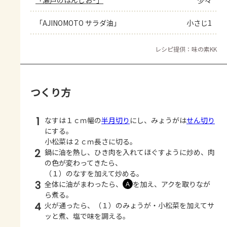
「瀬戸のほんじお®」
少々
「AJINOMOTO サラダ油」
小さじ1
レシピ提供：味の素KK
つくり方
1
なすは１ｃｍ幅の
半月切り
にし、みょうがは
せん切り
にする。
小松菜は２ｃｍ長さに切る。
2
鍋に油を熱し、ひき肉を入れてほぐすように炒め、肉
の色が変わってきたら、
（１）のなすを加えて炒める。
3
全体に油がまわったら、
を加え、アクを取りなが
Ａ
ら煮る。
4
火が通ったら、（１）のみょうが・小松菜を加えてサ
ッと煮、塩で味を調える。