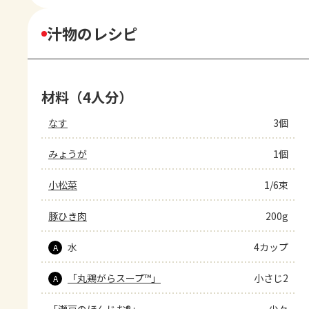
汁物のレシピ
材料（4人分）
なす
3個
みょうが
1個
小松菜
1/6束
豚ひき肉
200g
水
4カップ
A
「丸鶏がらスープ™」
小さじ2
A