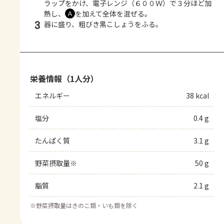
ラップをかけ、電子レンジ（６００Ｗ）で３分ほど加
熱し、
を加えて全体を混ぜる。
Ａ
3
器に盛り、粗びき黒こしょうをふる。
栄養情報（1人分）
エネルギー
38 kcal
塩分
0.4 g
たんぱく質
3.1 g
野菜摂取量※
50 g
脂質
2.1 g
※
野菜摂取量はきのこ類・いも類を除く