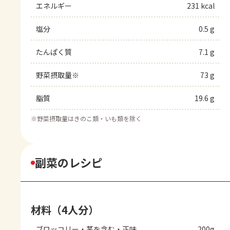
エネルギー
231 kcal
塩分
0.5 g
たんぱく質
7.1 g
野菜摂取量※
73 g
脂質
19.6 g
※
野菜摂取量はきのこ類・いも類を除く
副菜のレシピ
材料（4人分）
ブロッコリー・茎を含む・正味
200g