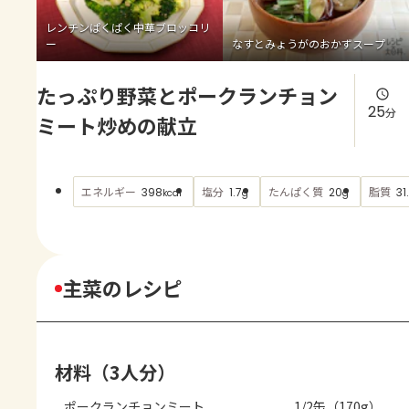
よくあるお問い合わせ
レンチンぱくぱく中華ブロッコリ
ー
なすとみょうがのおかずスープ
お買い物
たっぷり野菜とポークランチョン
AJINOMOTO PARK とは
25
分
ミート炒めの献立
エネルギー
塩分
たんぱく質
脂質
398
1.7
20
31
kcal
g
g
主菜のレシピ
材料（3人分）
ポークランチョンミート
1/2缶（170g）