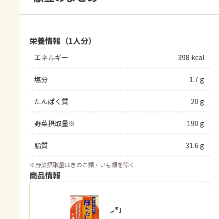
栄養情報（1人分）
エネルギー
398 kcal
塩分
1.7 g
たんぱく質
20 g
野菜摂取量※
190 g
脂質
31.6 g
※
野菜摂取量はきのこ類・いも類を除く
商品情報
「ほんだし®」