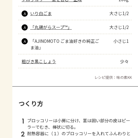
いり白ごま
大さじ1/2
A
「丸鶏がらスープ™」
大さじ1/2
A
「AJINOMOTO ごま油好きの純正ご
小さじ1
A
ま油」
粗びき黒こしょう
少々
レシピ提供：味の素KK
つくり方
1
ブロッコリーは小房に分け、茎は固い部分の皮はピー
ラーでむき、棒状に切る。
2
耐熱容器に（１）のブロッコリーを入れてふんわりと