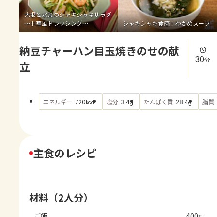
よくあるお問い合わせ
大根と水菜のシャキシャキサラダ
～中華風ドレッシング～
シャキシャキ食感！わかめスープ
お買い物
納豆チャーハン目玉焼きのせの献
AJINOMOTO PARK とは
30
分
立
エネルギー
塩分
たんぱく質
脂質
720
3.4
28.4
kcal
g
g
主食のレシピ
材料（2人分）
ご飯
400g