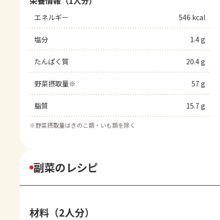
栄養情報（1人分）
エネルギー
546 kcal
塩分
1.4 g
たんぱく質
20.4 g
野菜摂取量※
57 g
脂質
15.7 g
※
野菜摂取量はきのこ類・いも類を除く
副菜のレシピ
材料（2人分）