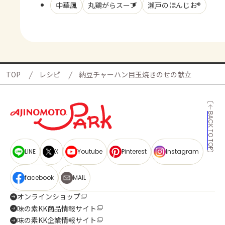
中華風
丸鶏がらスープ
瀬戸のほんじお®
TOP
レシピ
納豆チャーハン目玉焼きのせの献立
BACK TO TOP
LINE
X
Youtube
Pinterest
Instagram
facebook
MAIL
オンラインショップ
味の素KK商品情報サイト
味の素KK企業情報サイト