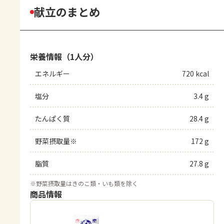
献立のまとめ
栄養情報（1人分）
エネルギー
720 kcal
塩分
3.4 g
たんぱく質
28.4 g
野菜摂取量※
172 g
脂質
27.8 g
※
野菜摂取量はきのこ類・いも類を除く
商品情報