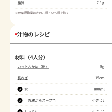
脂質
7.3 g
※
野菜摂取量はきのこ類・いも類を除く
汁物のレシピ
材料（4人分）
カットわかめ（乾）
5g
長ねぎ
15cm
水
800ml
A
「丸鶏がらスープ™」
小さじ2
A
しょうゆ
小さじ2
B