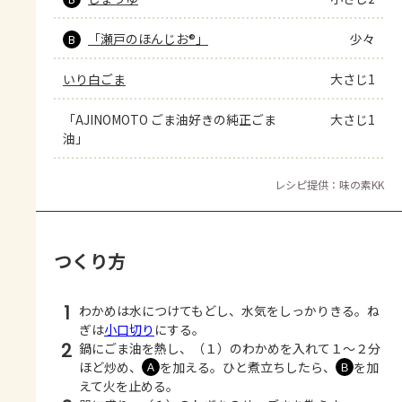
「瀬戸のほんじお®」
少々
B
いり白ごま
大さじ1
「AJINOMOTO ごま油好きの純正ごま
大さじ1
油」
レシピ提供：味の素KK
つくり方
1
わかめは水につけてもどし、水気をしっかりきる。ね
ぎは
小口切り
にする。
2
鍋にごま油を熱し、（１）のわかめを入れて１～２分
ほど炒め、
を加える。ひと煮立ちしたら、
を加
Ａ
Ｂ
えて火を止める。