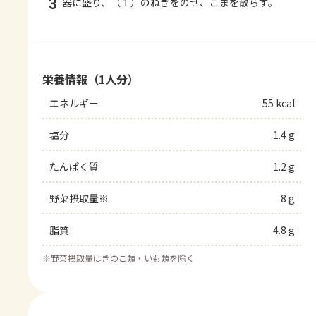
3
器に盛り、（１）のねぎをのせ、ごまを散らす。
栄養情報（1人分）
エネルギー
55 kcal
塩分
1.4 g
たんぱく質
1.2 g
野菜摂取量※
8 g
脂質
4.8 g
※
野菜摂取量はきのこ類・いも類を除く