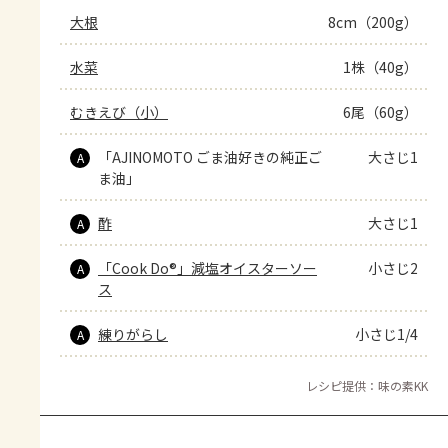
大根
8cm（200g）
水菜
1株（40g）
むきえび（小）
6尾（60g）
「AJINOMOTO ごま油好きの純正ご
大さじ1
A
ま油」
酢
大さじ1
A
「Cook Do®」減塩オイスターソー
小さじ2
A
ス
練りがらし
小さじ1/4
A
レシピ提供：味の素KK