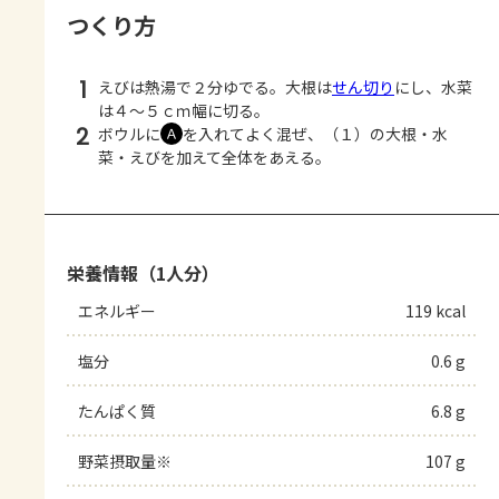
つくり方
1
えびは熱湯で２分ゆでる。大根は
せん切り
にし、水菜
は４～５ｃｍ幅に切る。
2
ボウルに
を入れてよく混ぜ、（１）の大根・水
Ａ
菜・えびを加えて全体をあえる。
栄養情報（1人分）
エネルギー
119 kcal
塩分
0.6 g
たんぱく質
6.8 g
野菜摂取量※
107 g