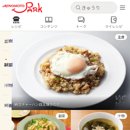
キャンセル
キャンセル
レシピ
コンテンツ
トーク
マイレシピ
レシピ
コンテンツ
ログインするとレシピを保存できます
主食
ログイン
新規登録
主食
人気の食材・レシピ
副菜
ホーム
きゅうり
なす
トマト
とうもろこし
ピーマン
みょうが
ゴーヤ
コンテンツ
汁物
レシピ
納豆チャーハン目玉焼きのせ
栄養
トーク
副菜
汁物