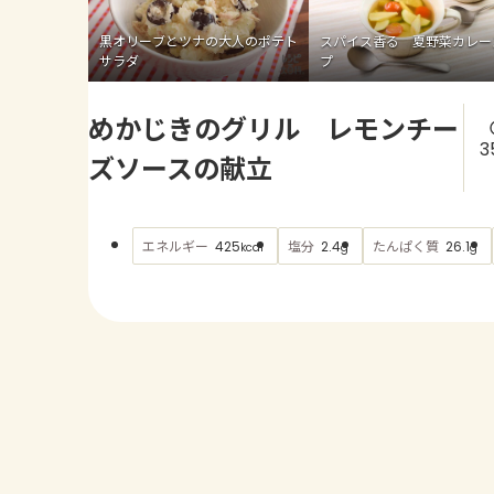
黒オリーブとツナの大人のポテト
スパイス香る 夏野菜カレー
サラダ
プ
めかじきのグリル レモンチー
3
ズソースの献立
エネルギー
塩分
たんぱく質
425
2.4
26.1
kcal
g
g