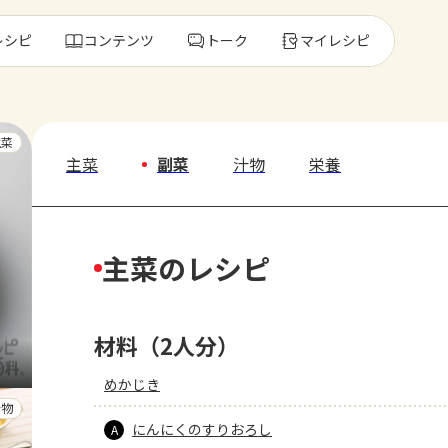
レシピ
コンテンツ
トーク
マイレシピ
レ
主菜
主菜
副菜
汁物
栄養
人気の食材・
主菜のレシピ
きゅうり
ゴーヤ
材料（2人分）
めかじき
汁物
にんにくのすりおろし
A