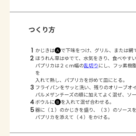
つくり方
1
かじきは
で下味をつけ、グリル、または網
Ａ
2
ほうれん草はゆでて、水気をきり、食べやす
パプリカは２ｃｍ幅の
乱切り
にし、フッ素樹
を
入れて熱し、パプリカを炒めて皿にとる。
3
フライパンをサッと洗い、残りのオリーブオ
パルメザンチーズの順に加えてよく混ぜ、ソ
4
ボウルに
を入れて混ぜ合わせる。
Ｂ
5
器に（１）のかじきを盛り、（３）のソース
パプリカを添えて（４）をかける。