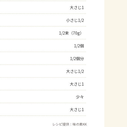
大さじ1
よくあるお問い合わせ
小さじ1/2
お買い物
1/2束（70g）
AJINOMOTO PARK とは
1/2個
1/2個分
大さじ1/2
大さじ1
少々
大さじ1
レシピ提供：味の素KK