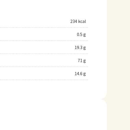
234 kcal
0.5 g
19.3 g
71 g
14.6 g