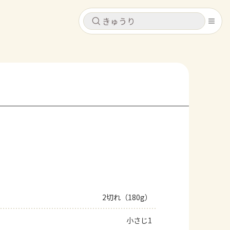
キャンセル
キャンセル
シピ
コンテンツ
ログインするとレシピを保存できます
ログイン
新規登録
レシピ
ホーム
なす
トマト
とうもろこし
ピーマン
みょうが
コンテンツ
レシピ
2切れ（180g）
トーク
小さじ1