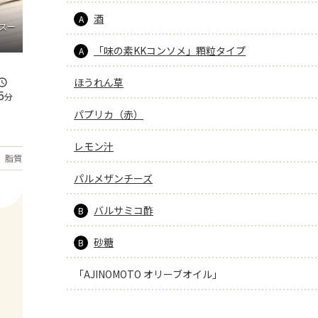
酒
A
スー
「味の素KKコンソメ」顆粒タイプ
A
ほうれん草
5
分
パプリカ（赤）
レモン汁
もっと見る
脂質
25.8
g
パルメザンチーズ
バルサミコ酢
B
砂糖
B
「AJINOMOTO オリーブオイル」