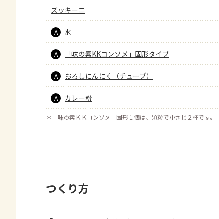
ズッキーニ
水
A
「味の素KKコンソメ」固形タイプ
A
おろしにんにく（チューブ）
A
カレー粉
A
＊
「味の素ＫＫコンソメ」固形１個は、顆粒で小さじ２杯です。
つくり方