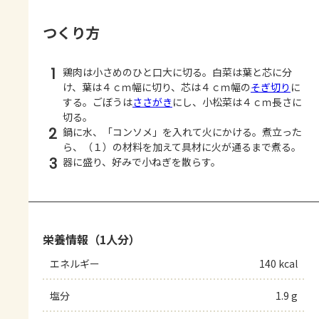
つくり方
1
鶏肉は小さめのひと口大に切る。白菜は葉と芯に分
け、葉は４ｃｍ幅に切り、芯は４ｃｍ幅の
そぎ切り
に
する。ごぼうは
ささがき
にし、小松菜は４ｃｍ長さに
切る。
2
鍋に水、「コンソメ」を入れて火にかける。煮立った
ら、（１）の材料を加えて具材に火が通るまで煮る。
3
器に盛り、好みで小ねぎを散らす。
栄養情報（1人分）
エネルギー
140 kcal
塩分
1.9 g