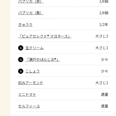
パプリカ（赤）
1/6個
パプリカ（黄）
1/6個
きゅうり
1/2本
「ピュアセレクト® マヨネーズ」
大さじ2
生クリーム
大さじ1
A
「瀬戸のほんじお®」
少々
A
こしょう
少々
A
刻みアーモンド
大さじ1
ミニトマト
適量
セルフィーユ
適量