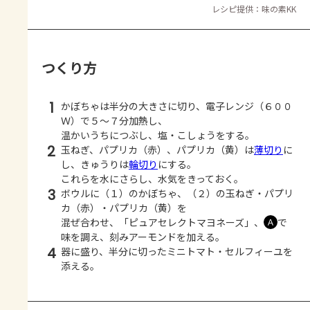
レシピ提供：味の素KK
つくり方
1
かぼちゃは半分の大きさに切り、電子レンジ（６００
Ｗ）で５～７分加熱し、
温かいうちにつぶし、塩・こしょうをする。
2
玉ねぎ、パプリカ（赤）、パプリカ（黄）は
薄切り
に
し、きゅうりは
輪切り
にする。
これらを水にさらし、水気をきっておく。
3
ボウルに（１）のかぼちゃ、（２）の玉ねぎ・パプリ
カ（赤）・パプリカ（黄）を
混ぜ合わせ、「ピュアセレクトマヨネーズ」、
で
Ａ
味を調え、刻みアーモンドを加える。
4
器に盛り、半分に切ったミニトマト・セルフィーユを
添える。