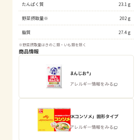
たんぱく質
23.1 g
野菜摂取量※
202 g
脂質
27.4 g
※
野菜摂取量はきのこ類・いも類を除く
商品情報
「瀬戸のほんじお®」
商品・アレルギー情報をみる
「味の素KKコンソメ」固形タイプ
商品・アレルギー情報をみる