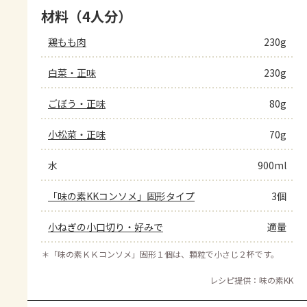
材料（4人分）
鶏もも肉
230g
白菜・正味
230g
ごぼう・正味
80g
小松菜・正味
70g
水
900ml
「味の素KKコンソメ」固形タイプ
3個
小ねぎの小口切り・好みで
適量
＊
「味の素ＫＫコンソメ」固形１個は、顆粒で小さじ２杯です。
レシピ提供：味の素KK