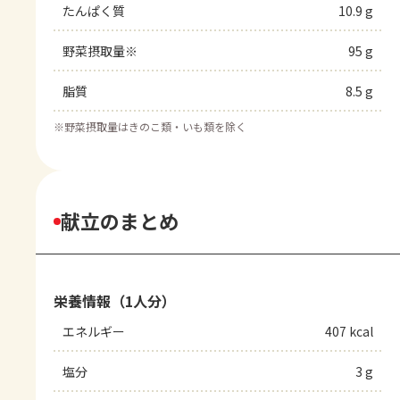
たんぱく質
10.9 g
野菜摂取量※
95 g
脂質
8.5 g
※
野菜摂取量はきのこ類・いも類を除く
献立のまとめ
栄養情報（1人分）
エネルギー
407 kcal
塩分
3 g