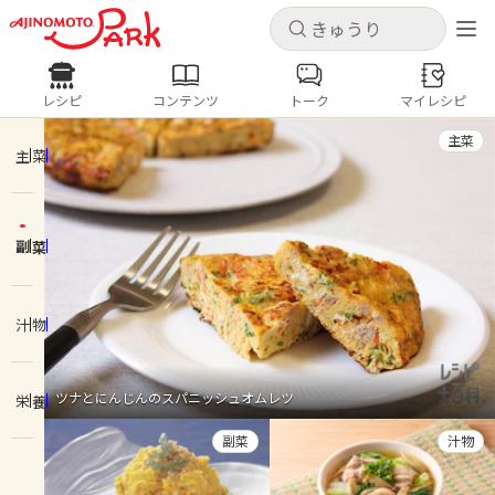
キャンセル
キャンセル
レシピ
コンテンツ
トーク
マイレシピ
レシピ
コンテンツ
ログインするとレシピを保存できます
主菜
ログイン
新規登録
主菜
人気の食材・レシピ
副菜
ホーム
きゅうり
なす
トマト
とうもろこし
ピーマン
みょうが
ゴーヤ
コンテンツ
汁物
レシピ
ツナとにんじんのスパニッシュオムレツ
栄養
トーク
副菜
汁物