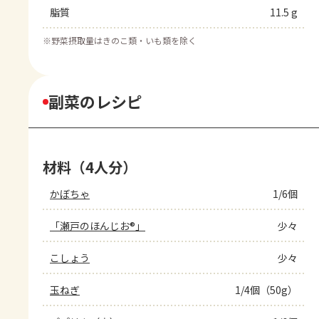
脂質
11.5 g
※
野菜摂取量はきのこ類・いも類を除く
副菜のレシピ
材料（4人分）
かぼちゃ
1/6個
「瀬戸のほんじお®」
少々
こしょう
少々
玉ねぎ
1/4個（50g）