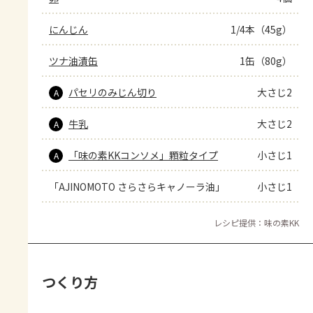
にんじん
1/4本（45g）
ツナ油漬缶
1缶（80g）
パセリのみじん切り
大さじ2
A
牛乳
大さじ2
A
「味の素KKコンソメ」顆粒タイプ
小さじ1
A
「AJINOMOTO さらさらキャノーラ油」
小さじ1
レシピ提供：味の素KK
つくり方