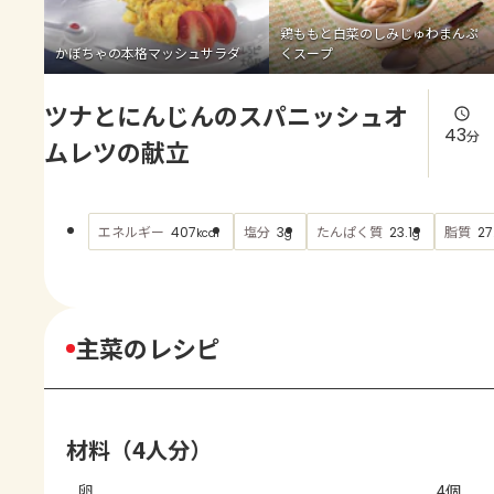
よくあるお問い合わせ
鶏ももと白菜のしみじゅわまんぷ
かぼちゃの本格マッシュサラダ
くスープ
お買い物
ツナとにんじんのスパニッシュオ
AJINOMOTO PARK とは
43
分
ムレツの献立
エネルギー
塩分
たんぱく質
脂質
407
3
23.1
27
kcal
g
g
主菜のレシピ
材料（4人分）
卵
4個