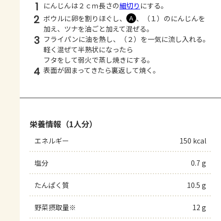
1
にんじんは２ｃｍ長さの
細切り
にする。
2
ボウルに卵を割りほぐし、
、（１）のにんじんを
Ａ
加え、ツナを油ごと加えて混ぜる。
3
フライパンに油を熱し、（２）を一気に流し入れる。
軽く混ぜて半熟状になったら
フタをして弱火で蒸し焼きにする。
4
表面が固まってきたら裏返して焼く。
栄養情報（1人分）
エネルギー
150 kcal
塩分
0.7 g
たんぱく質
10.5 g
野菜摂取量※
12 g