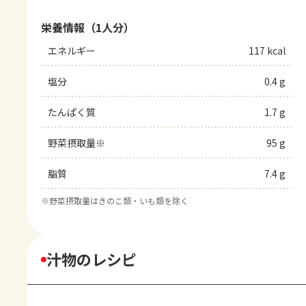
栄養情報（1人分）
エネルギー
117 kcal
塩分
0.4 g
たんぱく質
1.7 g
野菜摂取量※
95 g
脂質
7.4 g
※
野菜摂取量はきのこ類・いも類を除く
汁物のレシピ