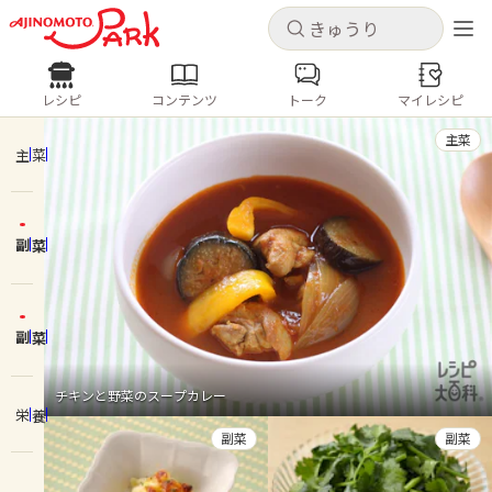
キャンセル
キャンセル
レシピ
コンテンツ
トーク
マイレシピ
レシピ
コンテンツ
ログインするとレシピを保存できます
主菜
ログイン
新規登録
主菜
人気の食材・レシピ
副菜
ホーム
きゅうり
なす
トマト
とうもろこし
ピーマン
みょうが
ゴーヤ
コンテンツ
副菜
レシピ
チキンと野菜のスープカレー
栄養
トーク
副菜
副菜