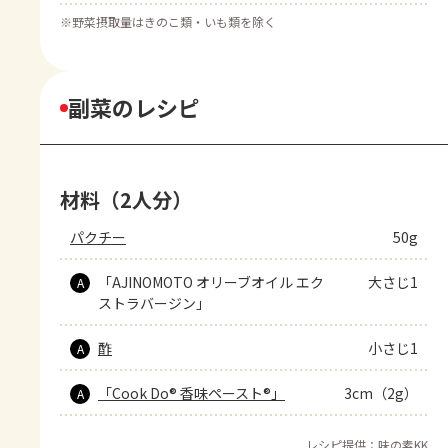
※
野菜摂取量はきのこ類・いも類を除く
副菜のレシピ
材料（2人分）
パクチー
50g
「AJINOMOTO オリーブオイル エク
大さじ1
A
ストラバージン」
酢
小さじ1
A
「Cook Do® 香味ペースト®」
3cm（2g）
A
レシピ提供：味の素KK