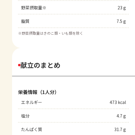
野菜摂取量※
23 g
脂質
7.5 g
※
野菜摂取量はきのこ類・いも類を除く
献立のまとめ
栄養情報（1人分）
エネルギー
473 kcal
塩分
4.7 g
たんぱく質
31.7 g