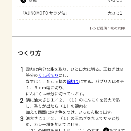
「AJINOMOTO サラダ油」
大さじ1
レシピ提供：味の素KK
つくり方
1
鶏肉は余分な脂を取り、ひと口大に切る。玉ねぎは８
等分の
くし形切り
にし、
なすは１．５ｃｍ幅の
輪切り
にする。パプリカはタテ
１．５ｃｍ幅に切り、
にんにくは半分に切ってつぶす。
2
鍋に油大さじ１／２、（１）のにんにくを弱火で熱
し、香りが出たら（１）の鶏肉を
加えて両面に焼き色をつけ、いったん取り出す。
3
油大さじ１／２、（１）の玉ねぎを加えてサッと炒
め、カレー粉を加えて混ぜる。
（２）の鶏肉を戻し入れ、（１）のなす、
を加えて
Ａ