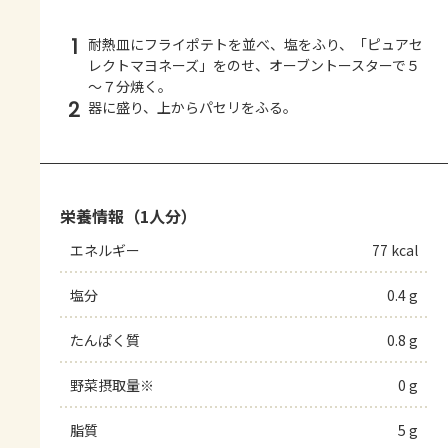
1
耐熱皿にフライポテトを並べ、塩をふり、「ピュアセ
レクトマヨネーズ」をのせ、オーブントースターで５
～７分焼く。
2
器に盛り、上からパセリをふる。
栄養情報（1人分）
エネルギー
77 kcal
塩分
0.4 g
たんぱく質
0.8 g
野菜摂取量※
0 g
脂質
5 g