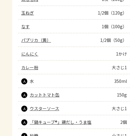
玉ねぎ
1/2個（120g）
なす
1個（100g）
パプリカ（黄）
1/2個（50g）
にんにく
1かけ
カレー粉
大さじ1
水
350ml
A
カットトマト缶
150g
A
ウスターソース
大さじ1
A
「鍋キューブ®」鶏だし・うま塩
2個
A
砂糖
小さじ1
A