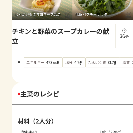
よくあるお問い合わせ
じゃがいものマヨネーズ焼き
無限パクチーサラダ
お買い物
チキンと野菜のスープカレーの献
AJINOMOTO PARK とは
36
分
立
エネルギー
塩分
たんぱく質
脂質
473
4.7
31.7
kcal
g
g
主菜のレシピ
材料（2人分）
鶏もも肉
1枚（280g）