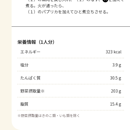
煮る。火が通ったら、
（１）のパプリカを加えてひと煮立ちさせる。
栄養情報（1人分）
エネルギー
323 kcal
塩分
3.9 g
たんぱく質
30.5 g
野菜摂取量※
203 g
脂質
15.4 g
※
野菜摂取量はきのこ類・いも類を除く