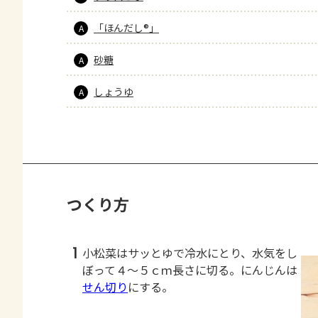
「ほんだし®」
A
砂糖
A
しょうゆ
A
つくり方
1
小松菜はサッとゆで冷水にとり、水気をし
ぼって４～５ｃｍ長さに切る。にんじんは
せん切り
にする。