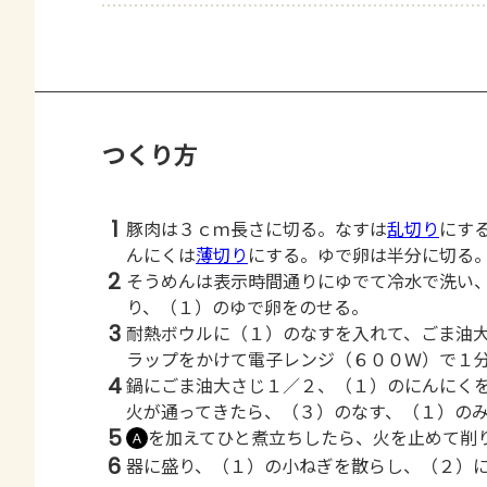
つくり方
1
豚肉は３ｃｍ長さに切る。なすは
乱切り
にす
んにくは
薄切り
にする。ゆで卵は半分に切る
2
そうめんは表示時間通りにゆでて冷水で洗い
り、（１）のゆで卵をのせる。
3
耐熱ボウルに（１）のなすを入れて、ごま油
ラップをかけて電子レンジ（６００Ｗ）で１
4
鍋にごま油大さじ１／２、（１）のにんにく
火が通ってきたら、（３）のなす、（１）の
5
を加えてひと煮立ちしたら、火を止めて削
Ａ
6
器に盛り、（１）の小ねぎを散らし、（２）