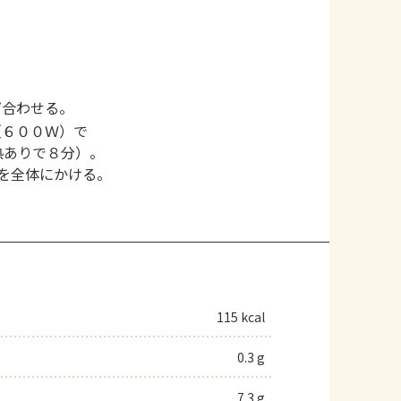
ぜ合わせる。
（６００Ｗ）で
熱ありで８分）。
を全体にかける。
115 kcal
0.3 g
7.3 g