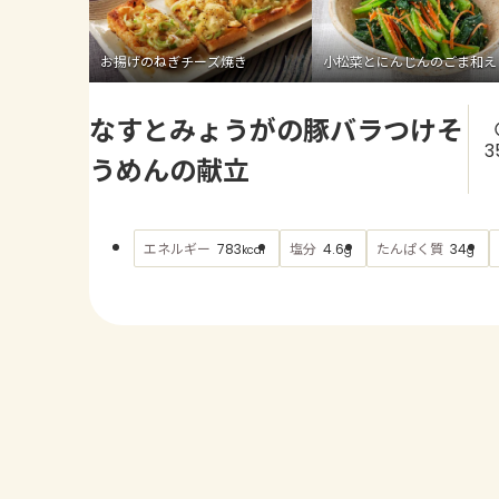
お揚げのねぎチーズ焼き
小松菜とにんじんのごま和え
なすとみょうがの豚バラつけそ
3
うめんの献立
エネルギー
塩分
たんぱく質
783
4.6
34
kcal
g
g