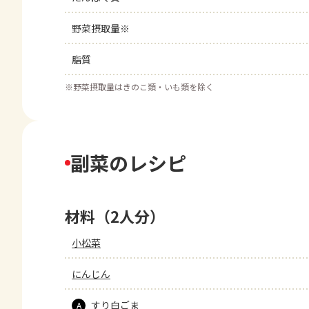
野菜摂取量※
脂質
※
野菜摂取量はきのこ類・いも類を除く
副菜のレシピ
材料（2人分）
小松菜
にんじん
すり白ごま
A