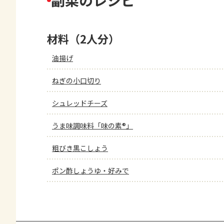
副菜のレシピ
材料（2人分）
油揚げ
ねぎの小口切り
シュレッドチーズ
うま味調味料「味の素®」
粗びき黒こしょう
ポン酢しょうゆ・好みで