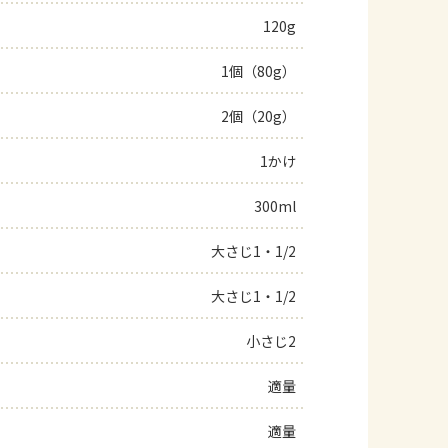
120g
よくあるお問い合わせ
1個（80g）
お買い物
2個（20g）
AJINOMOTO PARK とは
1かけ
300ml
大さじ1・1/2
大さじ1・1/2
小さじ2
適量
適量