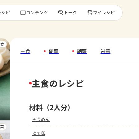
レシピ
コンテンツ
トーク
マイレシピ
レ
主食
主食
副菜
副菜
栄養
人気の食材・
主食のレシピ
きゅうり
ゴーヤ
材料（2人分）
そうめん
副菜
ゆで卵