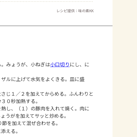
レシピ提供：味の素KK
る。みょうが、小ねぎは
小口切り
にし、に
。
、ザルに上げて水気をよくきる。皿に盛
大さじ１／２を加えてからめる。ふんわりと
分３０秒加熱する。
を熱し、（１）の豚肉を入れて焼く。肉に
みょうがを加えてサッと炒める。
り節を加えて混ぜ合わせる。
に添える。