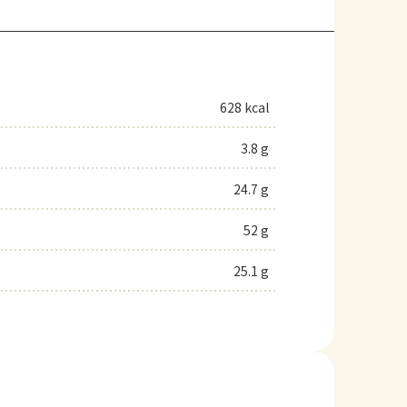
628 kcal
3.8 g
24.7 g
52 g
25.1 g