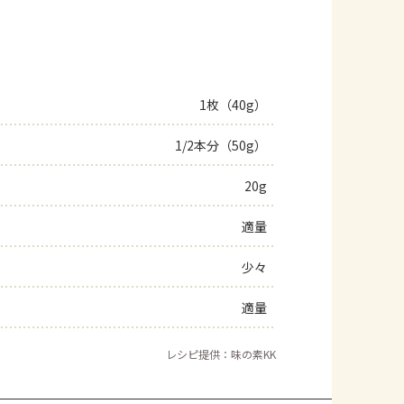
1枚（40g）
1/2本分（50g）
20g
適量
少々
適量
レシピ提供：味の素KK