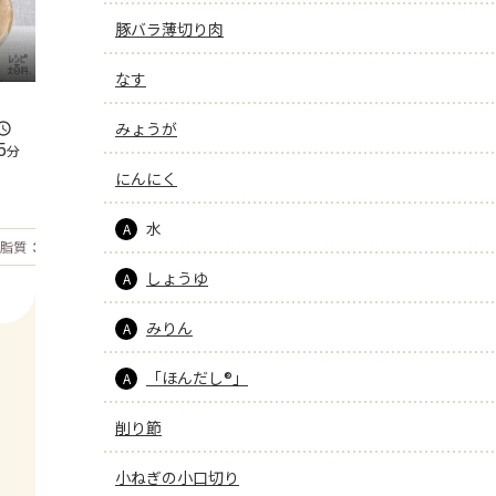
豚バラ薄切り肉
なす
みょうが
5
分
にんにく
水
A
もっと見る
脂質
36.7
g
しょうゆ
A
みりん
A
「ほんだし®」
A
削り節
小ねぎの小口切り