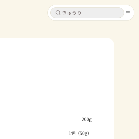
キャンセル
キャンセル
シピ
コンテンツ
ログインするとレシピを保存できます
ログイン
新規登録
レシピ
ホーム
なす
トマト
とうもろこし
ピーマン
みょうが
コンテンツ
レシピ
200g
トーク
1個（50g）