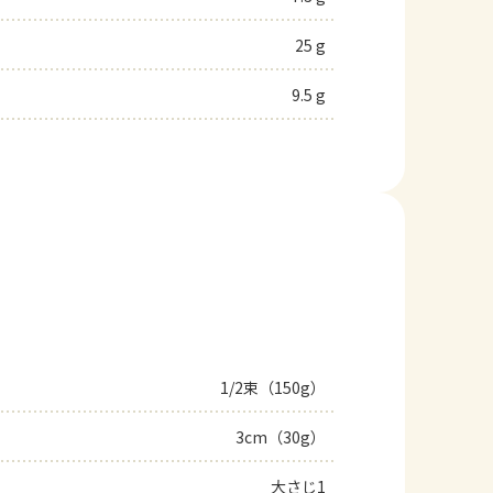
25 g
9.5 g
1/2束（150g）
3cm（30g）
大さじ1