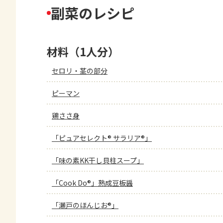
副菜のレシピ
材料（1人分）
セロリ・茎の部分
ピーマン
鶏ささ身
「ピュアセレクト® サラリア®」
「味の素KK干し貝柱スープ」
「Cook Do®」熟成豆板醤
「瀬戸のほんじお®」