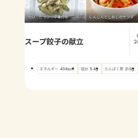
セロリたっぷり中華炒め
にんじんとしめじのサラダ
スープ餃子の献立
2
エネルギー
塩分
たんぱく質
404
5.4
21.6
kcal
g
g