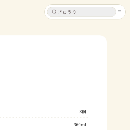
キャンセル
キャンセル
シピ
コンテンツ
ログインするとレシピを保存できます
ログイン
新規登録
レシピ
ホーム
なす
トマト
とうもろこし
ピーマン
みょうが
コンテンツ
レシピ
8個
トーク
360ml