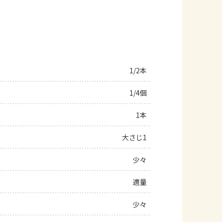
1/2本
1/4個
1本
大さじ1
少々
適量
少々