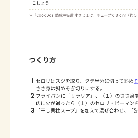
こしょう
＊
「Cook Do」熟成豆板醤 小さじ１は、チューブで８ｃｍ（約
つくり方
1
セロリはスジを取り、タテ半分に切って斜め
ささ身は斜めそぎ切りにする。
2
フライパンに「サラリア」、（１）のささ身
肉に火が通ったら（１）のセロリ・ピーマン
3
「干し貝柱スープ」を加えて混ぜ合わせ、「