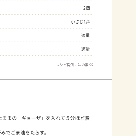
2個
よくあるお問い合わせ
小さじ1/4
お買い物
適量
AJINOMOTO PARK とは
適量
レシピ提供：味の素KK
たままの「ギョーザ」を入れて５分ほど煮
好みでごま油をたらす。