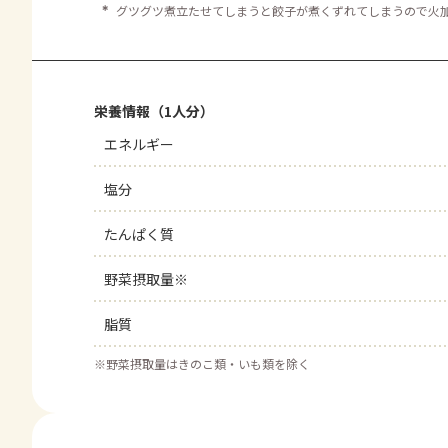
＊
グツグツ煮立たせてしまうと餃子が煮くずれてしまうので火
栄養情報（1人分）
エネルギー
塩分
たんぱく質
野菜摂取量※
脂質
※
野菜摂取量はきのこ類・いも類を除く