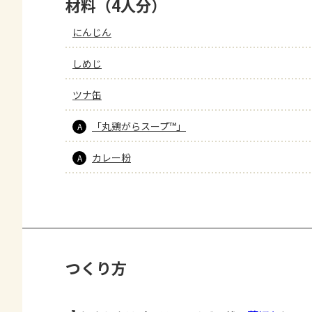
材料（4人分）
にんじん
しめじ
ツナ缶
「丸鶏がらスープ™」
A
カレー粉
A
つくり方