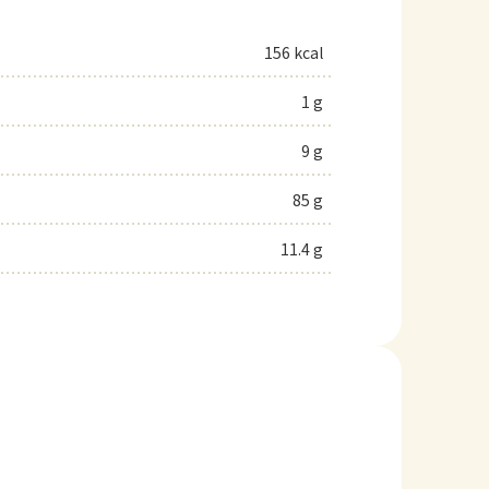
156 kcal
1 g
9 g
85 g
11.4 g