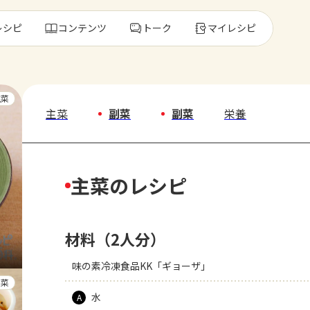
レシピ
コンテンツ
トーク
マイレシピ
レ
主菜
主菜
副菜
副菜
栄養
人気の食材・
主菜のレシピ
きゅうり
ゴーヤ
材料（2人分）
味の素冷凍食品KK「ギョーザ」
副菜
水
A