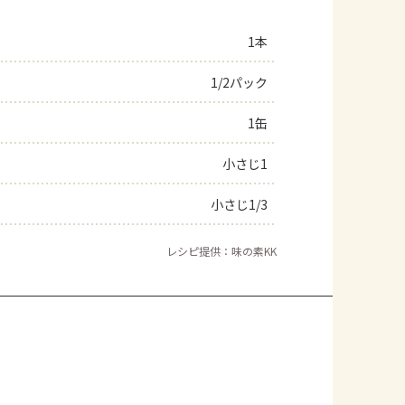
1本
1/2パック
1缶
小さじ1
小さじ1/3
レシピ提供：味の素KK