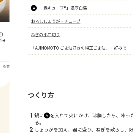
「鍋キューブ®」濃厚白湯
A
おろししょうが・チューブ
ねぎの小口切り
4
分
「AJINOMOTO ごま油好きの純正ごま油」・好みで
もっと見る
脂質
23.7
g
つくり方
1
鍋に
を入れて火にかけ、沸騰したら、凍っ
Ａ
る。
2
しょうがを加え、器に盛り、ねぎを散らし、