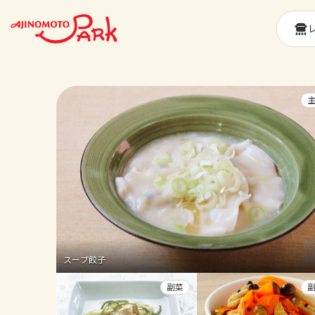
スープ餃子
副菜