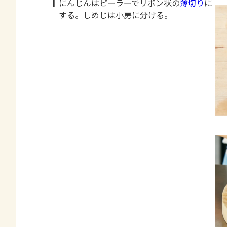
1
にんじんはピーラーでリボン状の
薄切り
に
する。しめじは小房に分ける。