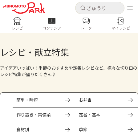
キャンセル
キャンセル
レシピ
コンテンツ
トーク
マイレシピ
レシピ
コンテンツ
ログインするとレシピを保存できます
ログイン
新規登録
レシピ・献立特集
人気の食材・レシピ
アイデアいっぱい！季節のおすすめや定番レシピなど、様々な切り口の
ホーム
きゅうり
なす
トマト
とうもろこし
レシピ特集が盛りだくさん♪
ピーマン
みょうが
ゴーヤ
コンテンツ
簡単・時短
お弁当
レシピ
作り置き・常備菜
定番・基本
トーク
食材別
季節