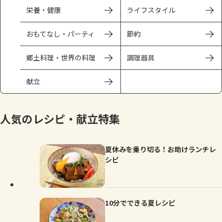
よくあるお問い合わせ
栄養・健康
ライフスタイル
お買い物
おもてなし・パーティ
節約
郷土料理・世界の料理
調理器具
AJINOMOTO PARK とは
献立
人気のレシピ・献立特集
夏休みを乗り切る！お助けランチレ
シピ
10分でできる夏レシピ