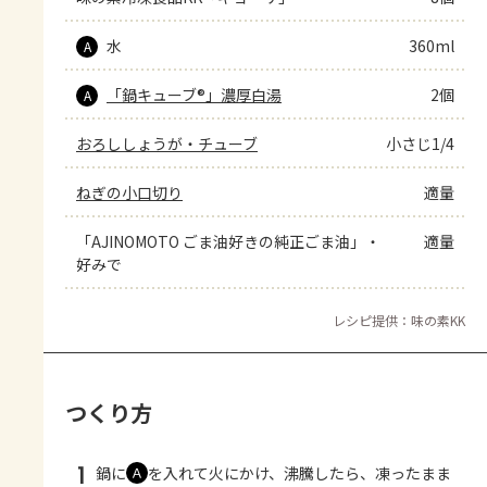
水
360ml
A
「鍋キューブ®」濃厚白湯
2個
A
おろししょうが・チューブ
小さじ1/4
ねぎの小口切り
適量
「AJINOMOTO ごま油好きの純正ごま油」・
適量
好みで
レシピ提供：味の素KK
つくり方
1
鍋に
を入れて火にかけ、沸騰したら、凍ったまま
Ａ