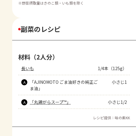
※
野菜摂取量はきのこ類・いも類を除く
副菜のレシピ
材料（2人分）
長いも
1/4本（125g）
「AJINOMOTO ごま油好きの純正ご
小さじ1
A
ま油」
「丸鶏がらスープ™」
小さじ1/2
A
レシピ提供：味の素KK