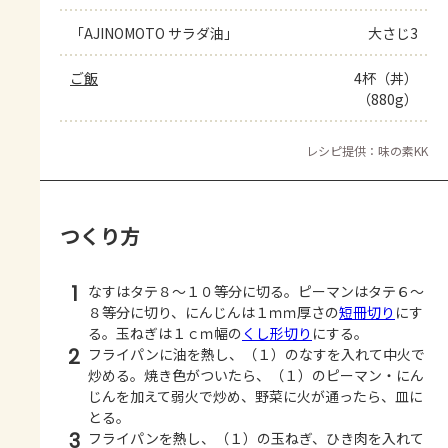
「AJINOMOTO サラダ油」
大さじ3
ご飯
4杯（丼）
（880g）
レシピ提供：味の素KK
つくり方
1
なすはタテ８～１０等分に切る。ピーマンはタテ６～
８等分に切り、にんじんは１ｍｍ厚さの
短冊切り
にす
る。玉ねぎは１ｃｍ幅の
くし形切り
にする。
2
フライパンに油を熱し、（１）のなすを入れて中火で
炒める。焼き色がついたら、（１）のピーマン・にん
じんを加えて弱火で炒め、野菜に火が通ったら、皿に
とる。
3
フライパンを熱し、（１）の玉ねぎ、ひき肉を入れて