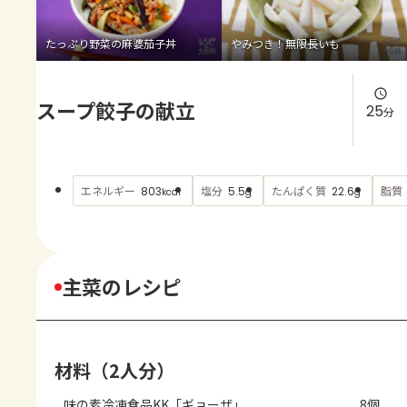
よくあるお問い合わせ
たっぷり野菜の麻婆茄子丼
やみつき！無限長いも
お買い物
スープ餃子の献立
AJINOMOTO PARK とは
25
分
エネルギー
塩分
たんぱく質
脂質
803
5.5
22.6
kcal
g
g
主菜のレシピ
材料（2人分）
味の素冷凍食品KK「ギョーザ」
8個