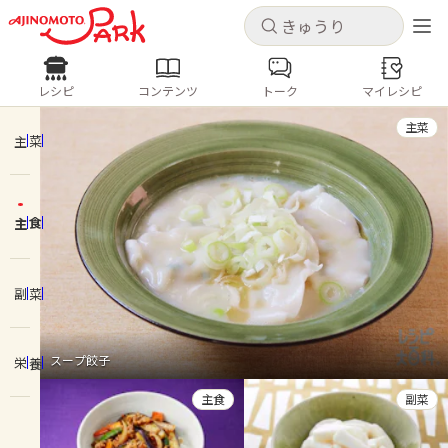
キャンセル
キャンセル
レシピ
コンテンツ
トーク
マイレシピ
レシピ
コンテンツ
ログインするとレシピを保存できます
主菜
ログイン
新規登録
主菜
人気の食材・レシピ
主食
ホーム
きゅうり
なす
トマト
とうもろこし
ピーマン
みょうが
ゴーヤ
コンテンツ
副菜
レシピ
スープ餃子
栄養
トーク
主食
副菜