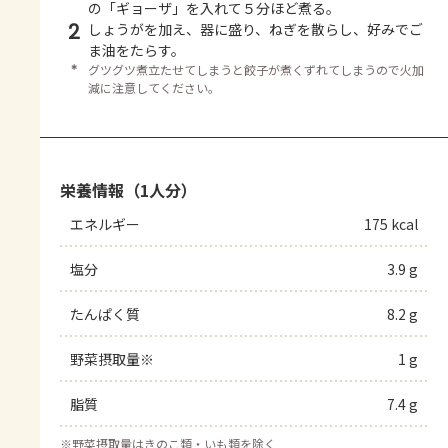
の「ギョーザ」を入れて５分ほど煮る。
2
しょうがを加え、器に盛り、ねぎを散らし、好みでご
ま油をたらす。
＊
グツグツ煮立たせてしまうと餃子が煮くずれてしまうので火加
減に注意してください。
栄養情報（1人分）
エネルギー
175 kcal
塩分
3.9 g
たんぱく質
8.2 g
野菜摂取量※
1 g
脂質
7.4 g
※
野菜摂取量はきのこ類・いも類を除く