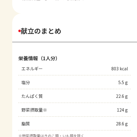
献立のまとめ
栄養情報（1人分）
エネルギー
803 kcal
塩分
5.5 g
たんぱく質
22.6 g
野菜摂取量※
124 g
脂質
28.6 g
※
野菜摂取量はきのこ類・いも類を除く