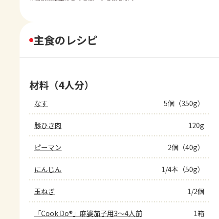
主食のレシピ
材料（4人分）
なす
5個（350g）
豚ひき肉
120g
ピーマン
2個（40g）
にんじん
1/4本（50g）
玉ねぎ
1/2個
「Cook Do®」麻婆茄子用3～4人前
1箱