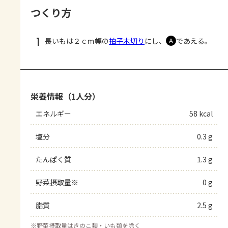
つくり方
1
長いもは２ｃｍ幅の
拍子木切り
にし、
であえる。
Ａ
栄養情報（1人分）
エネルギー
58 kcal
塩分
0.3 g
たんぱく質
1.3 g
野菜摂取量※
0 g
脂質
2.5 g
※
野菜摂取量はきのこ類・いも類を除く