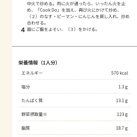
中火で炒める。肉に火が通ったら、いったん火を止
め、「Cook Do」を加え、再び火にかけて炒め、
（２）のなす・ピーマン・にんじんを戻し入れ、炒め
合わせる。
4
器にご飯をよそい、（３）をかける。
栄養情報（1人分）
エネルギー
570 kcal
塩分
1.3 g
たんぱく質
13.1 g
野菜摂取量※
123 g
脂質
18.7 g