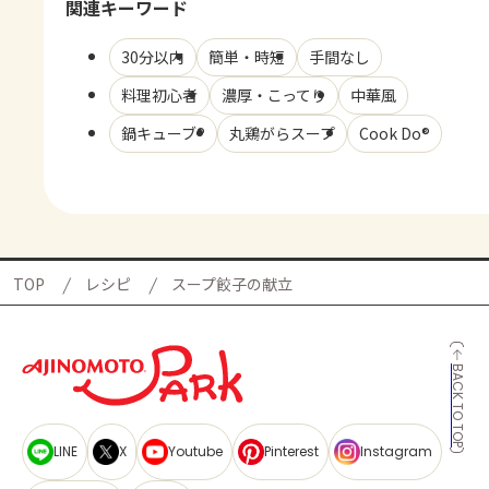
関連キーワード
30分以内
簡単・時短
手間なし
料理初心者
濃厚・こってり
中華風
鍋キューブ®
丸鶏がらスープ
Cook Do®
TOP
レシピ
スープ餃子の献立
BACK TO TOP
LINE
X
Youtube
Pinterest
Instagram