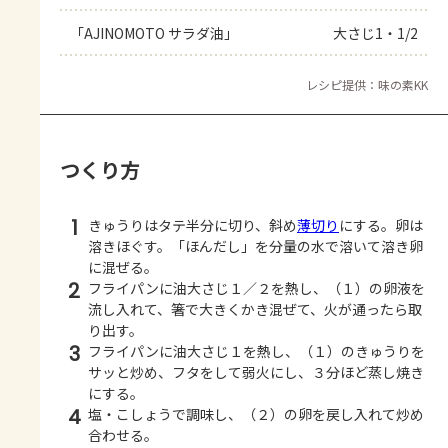
「AJINOMOTO サラダ油」
大さじ1・1/2
レシピ提供：味の素KK
つくり方
1
きゅうりはタテ半分に切り、斜め
薄切り
にする。卵は
溶きほぐす。「ほんだし」を分量の水で溶いて溶き卵
に混ぜる。
2
フライパンに油大さじ１／２を熱し、（１）の卵液を
流し入れて、箸で大きくかき混ぜて、火が通ったら取
り出す。
3
フライパンに油大さじ１を熱し、（１）のきゅうりを
サッと炒め、フタをして弱火にし、３分ほど蒸し焼き
にする。
4
塩・こしょうで調味し、（２）の卵を戻し入れて炒め
合わせる。