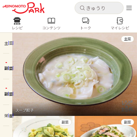
キャンセル
キャンセル
レシピ
コンテンツ
トーク
マイレシピ
レシピ
コンテンツ
ログインするとレシピを保存できます
主菜
ログイン
新規登録
主菜
人気の食材・レシピ
副菜
ホーム
きゅうり
なす
トマト
とうもろこし
ピーマン
みょうが
ゴーヤ
コンテンツ
副菜
レシピ
スープ餃子
栄養
トーク
副菜
副菜