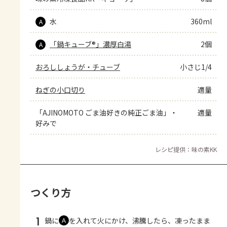
水
360ml
A
「鍋キューブ®」濃厚白湯
2個
A
おろししょうが・チューブ
小さじ1/4
ねぎの小口切り
適量
「AJINOMOTO ごま油好きの純正ごま油」・
適量
好みで
レシピ提供：味の素KK
つくり方
1
鍋に
を入れて火にかけ、沸騰したら、凍ったまま
Ａ