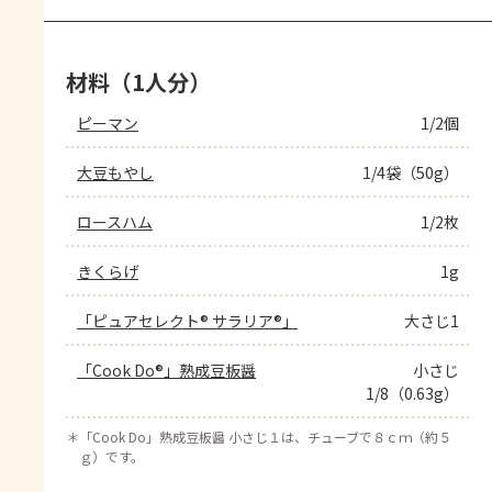
材料（1人分）
ピーマン
1/2個
大豆もやし
1/4袋（50g）
ロースハム
1/2枚
きくらげ
1g
「ピュアセレクト® サラリア®」
大さじ1
「Cook Do®」熟成豆板醤
小さじ
1/8（0.63g）
＊
「Cook Do」熟成豆板醤 小さじ１は、チューブで８ｃｍ（約５
ｇ）です。