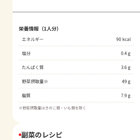
栄養情報（1人分）
エネルギー
90 kcal
塩分
0.4 g
たんぱく質
3.6 g
野菜摂取量※
49 g
脂質
7.9 g
※
野菜摂取量はきのこ類・いも類を除く
副菜のレシピ