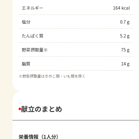
エネルギー
164 kcal
塩分
0.7 g
たんぱく質
5.2 g
野菜摂取量※
75 g
脂質
14 g
※
野菜摂取量はきのこ類・いも類を除く
献立のまとめ
栄養情報（1人分）