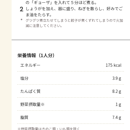
の「ギョーザ」を入れて５分ほど煮る。
2
しょうがを加え、器に盛り、ねぎを散らし、好みでご
ま油をたらす。
＊
グツグツ煮立たせてしまうと餃子が煮くずれてしまうので火加
減に注意してください。
栄養情報（1人分）
エネルギー
175 kcal
塩分
3.9 g
たんぱく質
8.2 g
野菜摂取量※
1 g
脂質
7.4 g
※
野菜摂取量はきのこ類・いも類を除く