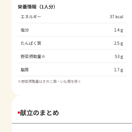
栄養情報（1人分）
エネルギー
37 kcal
塩分
1.4 g
たんぱく質
2.5 g
野菜摂取量※
53 g
脂質
1.7 g
※
野菜摂取量はきのこ類・いも類を除く
献立のまとめ