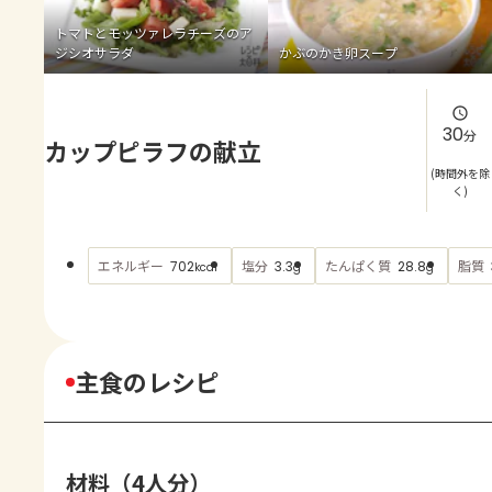
よくあるお問い合わせ
トマトとモッツァレラチーズのア
ジシオサラダ
かぶのかき卵スープ
お買い物
AJINOMOTO PARK とは
30
分
カップピラフの献立
(時間外を除
く)
エネルギー
塩分
たんぱく質
脂質
702
3.3
28.8
kcal
g
g
主食のレシピ
材料（4人分）