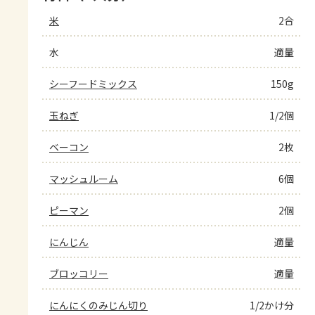
米
2合
水
適量
シーフードミックス
150g
玉ねぎ
1/2個
ベーコン
2枚
マッシュルーム
6個
ピーマン
2個
にんじん
適量
ブロッコリー
適量
にんにくのみじん切り
1/2かけ分