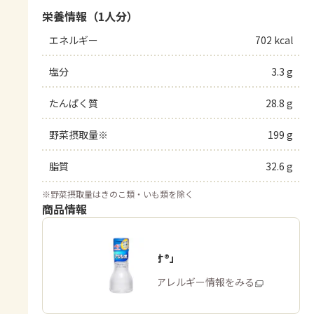
栄養情報（1人分）
エネルギー
702 kcal
塩分
3.3 g
たんぱく質
28.8 g
野菜摂取量※
199 g
脂質
32.6 g
※
野菜摂取量はきのこ類・いも類を除く
商品情報
「アジシオ®」
商品・アレルギー情報をみる