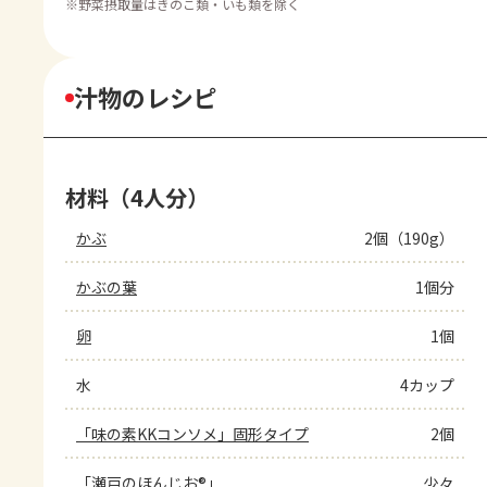
※
野菜摂取量はきのこ類・いも類を除く
汁物のレシピ
材料（4人分）
かぶ
2個（190g）
かぶの葉
1個分
卵
1個
水
4カップ
「味の素KKコンソメ」固形タイプ
2個
「瀬戸のほんじお®」
少々