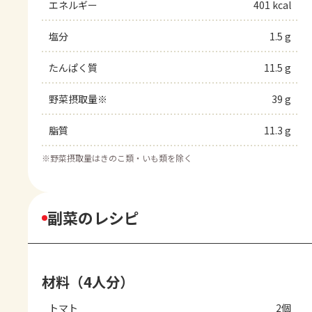
エネルギー
401 kcal
塩分
1.5 g
たんぱく質
11.5 g
野菜摂取量※
39 g
脂質
11.3 g
※
野菜摂取量はきのこ類・いも類を除く
副菜のレシピ
材料（4人分）
トマト
2個