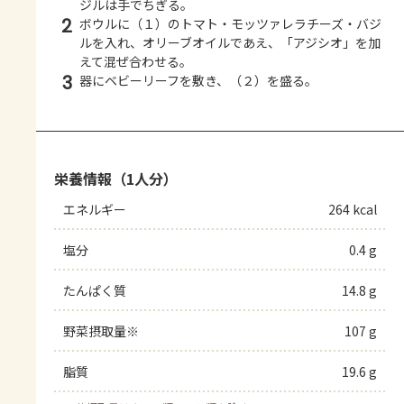
ジルは手でちぎる。
2
ボウルに（１）のトマト・モッツァレラチーズ・バジ
ルを入れ、オリーブオイルであえ、「アジシオ」を加
えて混ぜ合わせる。
3
器にベビーリーフを敷き、（２）を盛る。
栄養情報（1人分）
エネルギー
264 kcal
塩分
0.4 g
たんぱく質
14.8 g
野菜摂取量※
107 g
脂質
19.6 g