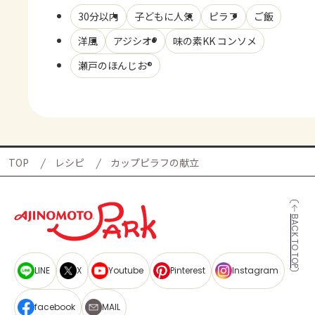
30分以内
子どもに人気
ピラフ
ご飯
洋風
アジシオ®
味の素KK コンソメ
瀬戸のほんじお®
TOP
レシピ
カップピラフの献立
BACK TO TOP
LINE
X
Youtube
Pinterest
Instagram
facebook
MAIL