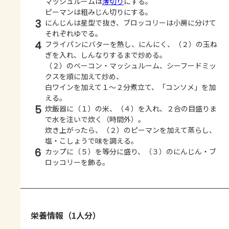
マッシュルームは
薄切り
にする。
ピーマンは粗みじん切りにする。
3
にんじんは星型で抜き、ブロッコリーは小房に分けて
それぞれゆでる。
4
フライパンにバターを熱し、にんにく、（２）の玉ね
ぎを入れ、しんなりするまで炒める。
（２）のベーコン・マッシュルーム、シーフードミッ
クスを順に加えて炒め、
白ワインを加えて１～２分煮立て、「コンソメ」を加
える。
5
炊飯器に（１）の米、（４）を入れ、２合の目盛りま
で水を注いで炊く（時間外）。
炊き上がったら、（２）のピーマンを加えて蒸らし、
塩・こしょうで味を調える。
6
カップに（５）を等分に盛り、（３）のにんじん・ブ
ロッコリーを飾る。
栄養情報（1人分）