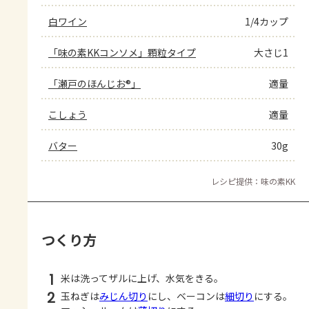
白ワイン
1/4カップ
「味の素KKコンソメ」顆粒タイプ
大さじ1
「瀬戸のほんじお®」
適量
こしょう
適量
バター
30g
レシピ提供：味の素KK
つくり方
1
米は洗ってザルに上げ、水気をきる。
2
玉ねぎは
みじん切り
にし、ベーコンは
細切り
にする。