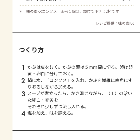
＊
「味の素KKコンソメ」固形１個は、顆粒で小さじ2杯です。
レシピ提供：味の素KK
つくり方
1
かぶは皮をむく。かぶの葉は５ｍｍ幅に切る。卵は卵
黄・卵白に分けておく。
2
鍋に水、「コンソメ」を入れ、かぶを繊維に直角にす
りおろしながら加える。
3
スープが煮立ったら、かき混ぜながら、（１）の溶い
た卵白・卵黄を
それぞれ少しずつ流し入れる。
4
塩を加え、味を調える。