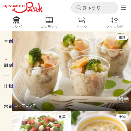
キャンセル
キャンセル
レシピ
コンテンツ
トーク
マイレシピ
レシピ
コンテンツ
ログインするとレシピを保存できます
主食
ログイン
新規登録
主食
人気の食材・レシピ
副菜
ホーム
きゅうり
なす
トマト
とうもろこし
ピーマン
みょうが
ゴーヤ
コンテンツ
汁物
レシピ
カップピラフ
栄養
トーク
副菜
汁物