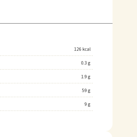
。
126 kcal
0.3 g
1.9 g
59 g
9 g