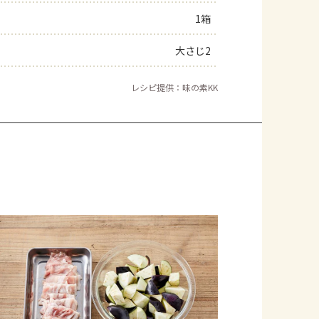
1箱
よくあるお問い合わせ
大さじ2
お買い物
レシピ提供：味の素KK
AJINOMOTO PARK とは