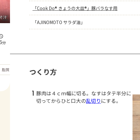
「Cook Do® きょうの大皿®」豚バラなす用
そ汁
「AJINOMOTO サラダ油」
5
分
もっと見る
つくり方
脂質
37.4
g
1
豚肉は４ｃｍ幅に切る。なすはタテ半分に
切ってからひと口大の
乱切り
にする。