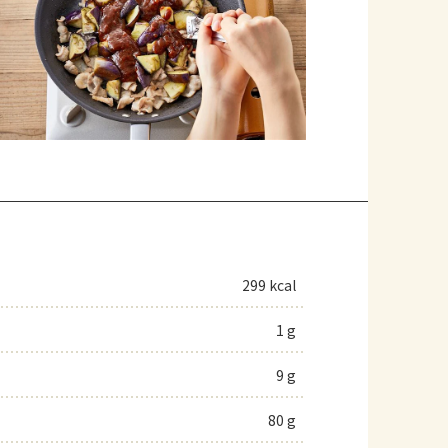
299 kcal
1 g
9 g
80 g