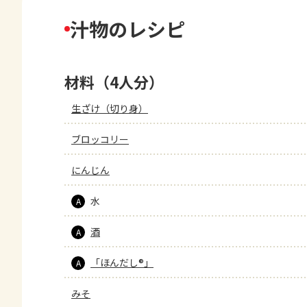
汁物のレシピ
材料（4人分）
生ざけ（切り身）
ブロッコリー
にんじん
水
A
酒
A
「ほんだし®」
A
みそ