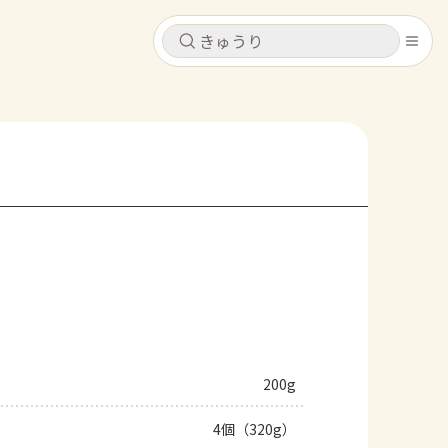
キャンセル
キャンセル
シピ
コンテンツ
ログインするとレシピを保存できます
ログイン
新規登録
レシピ
ホーム
なす
トマト
とうもろこし
ピーマン
みょうが
コンテンツ
レシピ
200g
トーク
4個（320g）