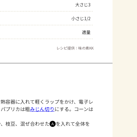
大さじ3
小さじ1/2
適量
レシピ提供：味の素KK
耐熱容器に入れて軽くラップをかけ、電子レ
。パプリカは粗
みじん切り
にする。コーンは
ン、枝豆、混ぜ合わせた
を入れて全体を
Ａ