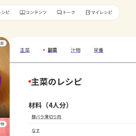
レシピ
コンテンツ
トーク
マイレシピ
レ
主菜
主菜
副菜
汁物
栄養
人気の食材・
主菜のレシピ
きゅうり
ゴーヤ
材料（4人分）
豚バラ薄切り肉
汁物
なす