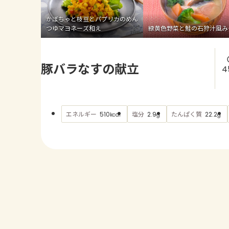
かぼちゃと枝豆とパプリカのめん
つゆマヨネーズ和え
緑黄色野菜と鮭の石狩汁風み
豚バラなすの献立
4
エネルギー
塩分
たんぱく質
510
2.9
22.2
kcal
g
g