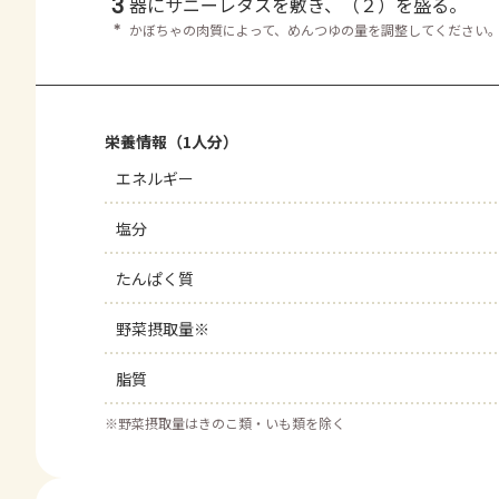
3
器にサニーレタスを敷き、（２）を盛る。
＊
かぼちゃの肉質によって、めんつゆの量を調整してください
栄養情報（1人分）
エネルギー
塩分
たんぱく質
野菜摂取量※
脂質
※
野菜摂取量はきのこ類・いも類を除く