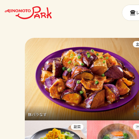
豚バラなす
副菜