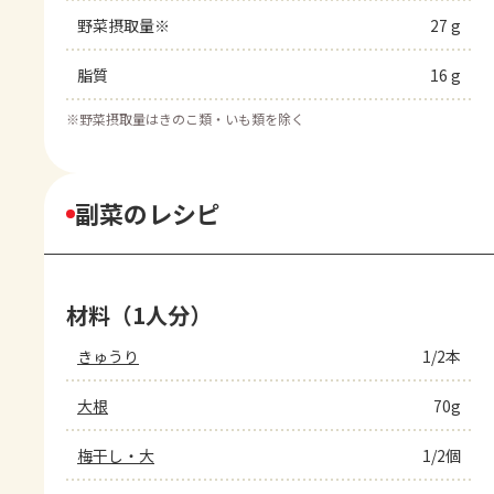
野菜摂取量※
27 g
脂質
16 g
※
野菜摂取量はきのこ類・いも類を除く
副菜のレシピ
材料（1人分）
きゅうり
1/2本
大根
70g
梅干し・大
1/2個