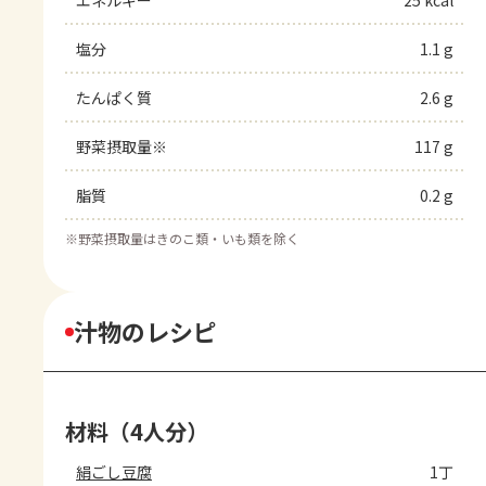
エネルギー
25 kcal
塩分
1.1 g
たんぱく質
2.6 g
野菜摂取量※
117 g
脂質
0.2 g
※
野菜摂取量はきのこ類・いも類を除く
汁物のレシピ
材料（4人分）
絹ごし豆腐
1丁