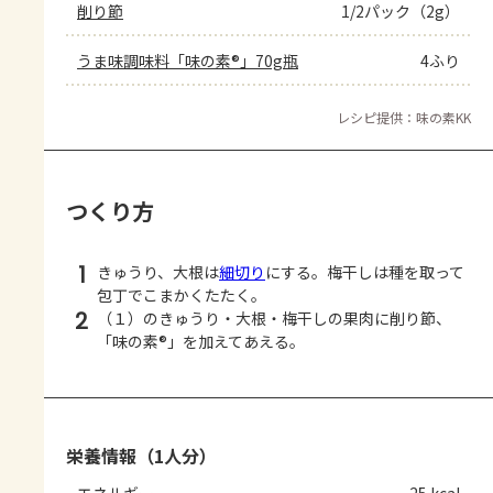
削り節
1/2パック（2g）
うま味調味料「味の素®」70g瓶
4ふり
レシピ提供：味の素KK
つくり方
1
きゅうり、大根は
細切り
にする。梅干しは種を取って
包丁でこまかくたたく。
2
（１）のきゅうり・大根・梅干しの果肉に削り節、
「味の素®」を加えてあえる。
栄養情報（1人分）