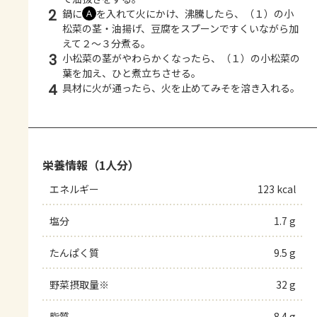
2
鍋に
を入れて火にかけ、沸騰したら、（１）の小
Ａ
松菜の茎・油揚げ、豆腐をスプーンですくいながら加
えて２～３分煮る。
3
小松菜の茎がやわらかくなったら、（１）の小松菜の
葉を加え、ひと煮立ちさせる。
4
具材に火が通ったら、火を止めてみそを溶き入れる。
栄養情報（1人分）
エネルギー
123 kcal
塩分
1.7 g
たんぱく質
9.5 g
野菜摂取量※
32 g
脂質
8.4 g