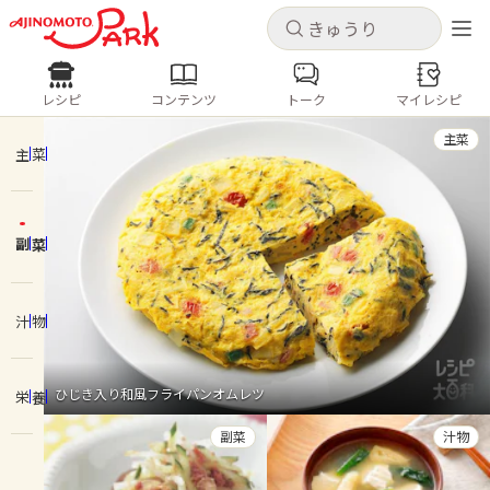
キャンセル
キャンセル
レシピ
コンテンツ
トーク
マイレシピ
レシピ
コンテンツ
ログインするとレシピを保存できます
主菜
ログイン
新規登録
主菜
人気の食材・レシピ
副菜
ホーム
きゅうり
なす
トマト
とうもろこし
ピーマン
みょうが
ゴーヤ
コンテンツ
汁物
レシピ
ひじき入り和風フライパンオムレツ
栄養
トーク
副菜
汁物