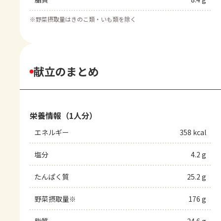
※
野菜摂取量はきのこ類・いも類を除く
献立のまとめ
栄養情報（1人分）
エネルギー
358 kcal
塩分
4.2 g
たんぱく質
25.2 g
野菜摂取量※
176 g