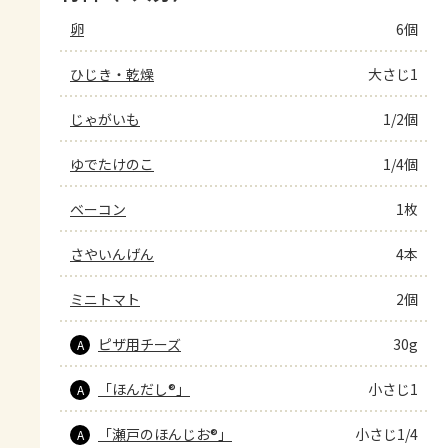
卵
6個
ひじき・乾燥
大さじ1
じゃがいも
1/2個
ゆでたけのこ
1/4個
ベーコン
1枚
さやいんげん
4本
ミニトマト
2個
ピザ用チーズ
30g
A
「ほんだし®」
小さじ1
A
「瀬戸のほんじお®」
小さじ1/4
A