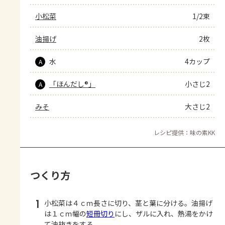
小松菜
1/2束
油揚げ
2枚
水
4カップ
A
「ほんだし®」
小さじ2
A
みそ
大さじ2
レシピ提供：味の素KK
つくり方
1
小松菜は４ｃｍ長さに切り、茎と葉に分ける。油揚げ
は１ｃｍ幅の
短冊切り
にし、ザルに入れ、熱湯をかけ
て油抜きをする。