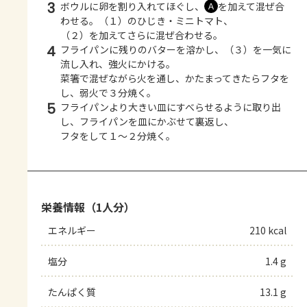
3
ボウルに卵を割り入れてほぐし、
を加えて混ぜ合
Ａ
わせる。（１）のひじき・ミニトマト、
（２）を加えてさらに混ぜ合わせる。
4
フライパンに残りのバターを溶かし、（３）を一気に
流し入れ、強火にかける。
菜箸で混ぜながら火を通し、かたまってきたらフタを
し、弱火で３分焼く。
5
フライパンより大きい皿にすべらせるように取り出
し、フライパンを皿にかぶせて裏返し、
フタをして１～２分焼く。
栄養情報（1人分）
エネルギー
210 kcal
塩分
1.4 g
たんぱく質
13.1 g