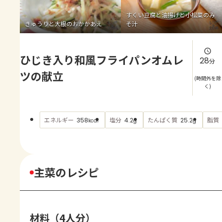
よくあるお問い合わせ
すくい豆腐と油揚げと小松菜のみ
きゅうりと大根のおかかあえ
そ汁
お買い物
ひじき入り和風フライパンオムレ
AJINOMOTO PARK とは
28
分
ツの献立
(時間外を除
く)
エネルギー
塩分
たんぱく質
脂質
358
4.2
25.2
kcal
g
g
主菜のレシピ
材料（4人分）