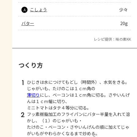
こしょう
少々
A
バター
20g
レシピ提供：味の素KK
つくり方
1
ひじきは水につけてもどし（時間外）、水気をきる。
じゃがいも、たけのこは１ｃｍ角の
薄切り
にし、ベーコンは１ｃｍ角に切る。さやいんげ
んは１ｃｍ幅に切り、
ミニトマトはタテ４等分に切る。
2
フッ素樹脂加工のフライパンにバター半量を入れて溶
かし、（１）のじゃがいも・
たけのこ・ベーコン・さやいんげんの順に加えてじゃ
がいもがやわらかくなるまで炒める。