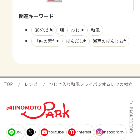
関連キーワード
30分以内
卵
ひじき
和風
「味の素®」
ほんだし®
瀬戸のほんじお®
TOP
レシピ
ひじき入り和風フライパンオムレツの献立
BACK TO TOP
LINE
X
Youtube
Pinterest
Instagram