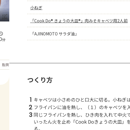
小ねぎ
「Cook Do® きょうの大皿®」肉みそキャベツ用2人前
「AJINOMOTO サラダ油」
0
分
もっと見る
脂質
43.6
g
つくり方
1
キャベツは小さめのひと口大に切る。小ねぎ
2
フライパンに油を熱し、（１）のキャベツを
3
同じフライパンを熱し、ひき肉を入れて中火
いったん火を止め「Cook Doきょうの大皿
る。