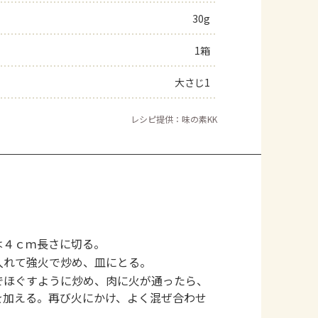
30g
よくあるお問い合わせ
1箱
お買い物
大さじ1
AJINOMOTO PARK とは
レシピ提供：味の素KK
は４ｃｍ長さに切る。
入れて強火で炒め、皿にとる。
でほぐすように炒め、肉に火が通ったら、
」を加える。再び火にかけ、よく混ぜ合わせ