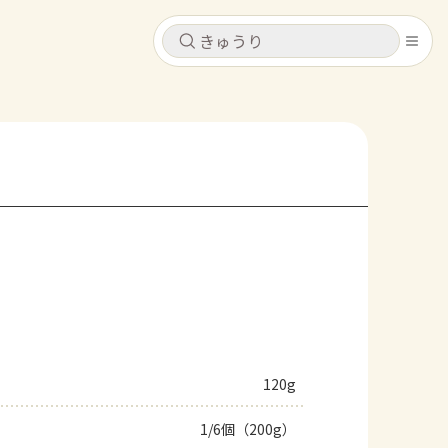
キャンセル
キャンセル
シピ
コンテンツ
ログインするとレシピを保存できます
ログイン
新規登録
レシピ
ホーム
なす
トマト
とうもろこし
ピーマン
みょうが
コンテンツ
レシピ
120g
トーク
1/6個（200g）