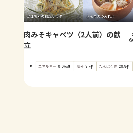
かぼちゃの和風サラダ
さんまのつみれ汁
肉みそキャベツ（2人前）の献
6
立
エネルギー
塩分
たんぱく質
616
3.7
26.9
kcal
g
g