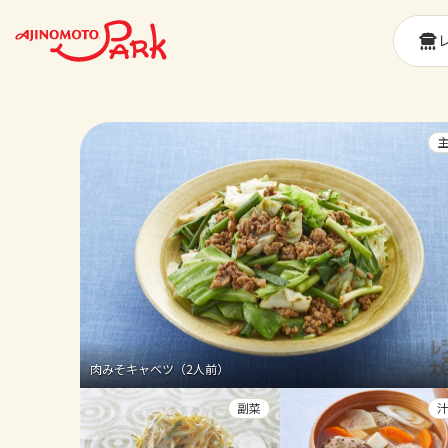
肉みそキャベツ（2人前）
副菜