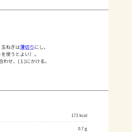
、玉ねぎは
薄切り
にし、
ーを使うとよい）。
合わせ、(１)にかける。
171 kcal
0.7 g