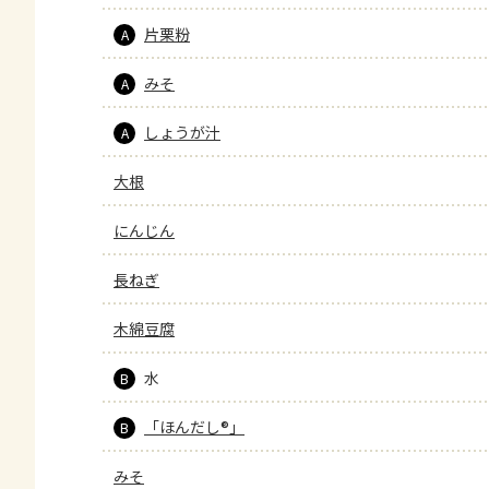
片栗粉
A
みそ
A
しょうが汁
A
大根
にんじん
長ねぎ
木綿豆腐
水
B
「ほんだし®」
B
みそ