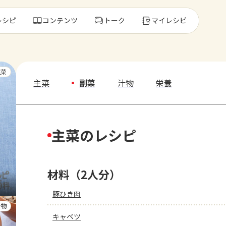
レシピ
コンテンツ
トーク
マイレシピ
レ
主菜
主菜
副菜
汁物
栄養
人気の食材・
主菜のレシピ
きゅうり
ゴーヤ
材料（2人分）
豚ひき肉
汁物
キャベツ