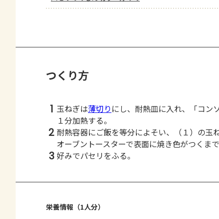
つくり方
1
玉ねぎは
薄切り
にし、耐熱皿に入れ、「コン
１分加熱する。
2
耐熱容器にご飯を等分によそい、（１）の玉
オーブントースターで表面に焼き色がつくま
3
好みでパセリをふる。
栄養情報（1人分）