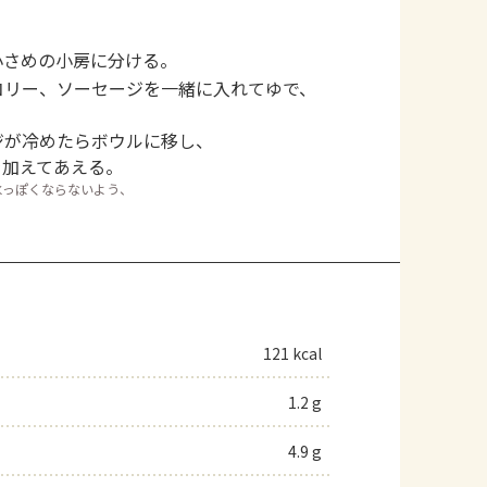
小さめの小房に分ける。
コリー、ソーセージを一緒に入れてゆで、
ジが冷めたらボウルに移し、
を加えてあえる。
水っぽくならないよう、
121 kcal
1.2 g
4.9 g