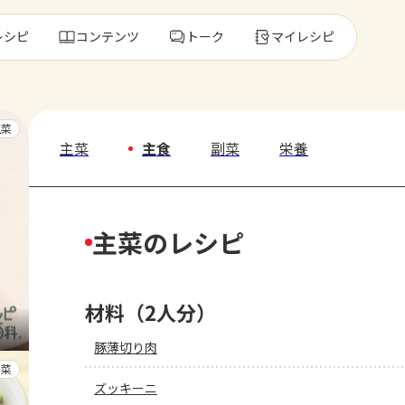
レシピ
コンテンツ
トーク
マイレシピ
レ
主菜
主菜
主食
副菜
栄養
人気の食材・
主菜のレシピ
きゅうり
ゴーヤ
材料（2人分）
豚薄切り肉
副菜
ズッキーニ