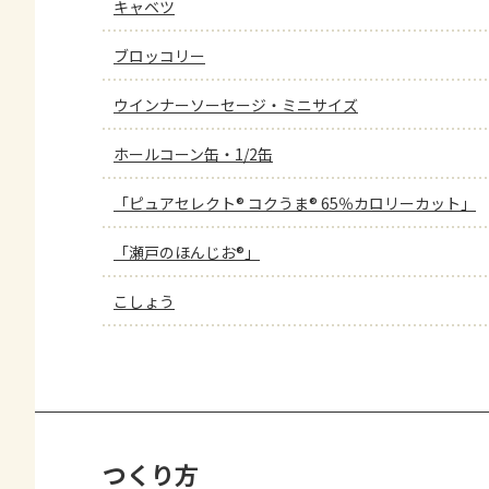
キャベツ
ブロッコリー
ウインナーソーセージ・ミニサイズ
ホールコーン缶・1/2缶
「ピュアセレクト® コクうま® 65％カロリーカット」
「瀬戸のほんじお®」
こしょう
つくり方