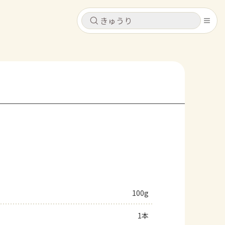
キャンセル
キャンセル
シピ
コンテンツ
ログインするとレシピを保存できます
ログイン
新規登録
レシピ
ホーム
なす
トマト
とうもろこし
ピーマン
みょうが
コンテンツ
レシピ
100g
トーク
1本