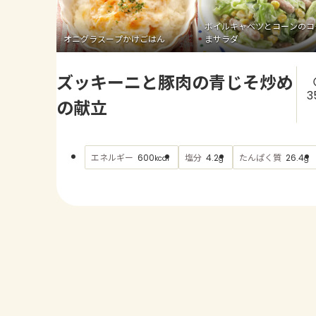
ボイルキャベツとコーンのコ
オニグラスープかけごはん
まサラダ
ズッキーニと豚肉の青じそ炒め
3
の献立
エネルギー
塩分
たんぱく質
600
4.2
26.4
kcal
g
g