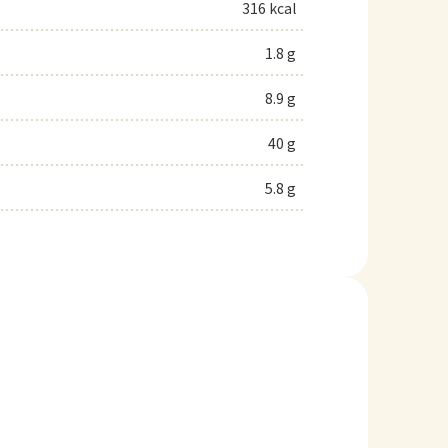
316 kcal
1.8 g
8.9 g
40 g
5.8 g