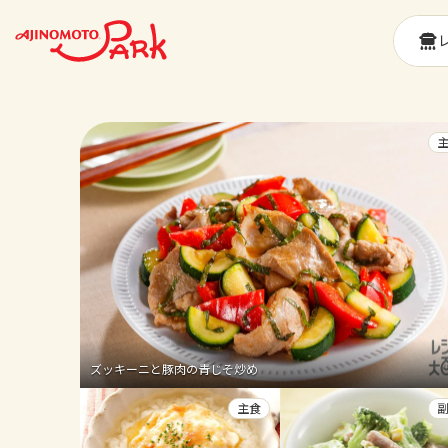
ズッキーニと豚肉の青じそ炒め
主食