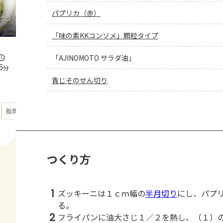
パプリカ（赤）
クう
「味の素KKコンソメ」顆粒タイプ
「AJINOMOTO サラダ油」
5
分
青じそのせん切り
もっと見る
脂質
24.6
g
つくり方
1
ズッキーニは１ｃｍ幅の
半月切り
にし、パプ
る。
2
フライパンに油大さじ１／２を熱し、（１）