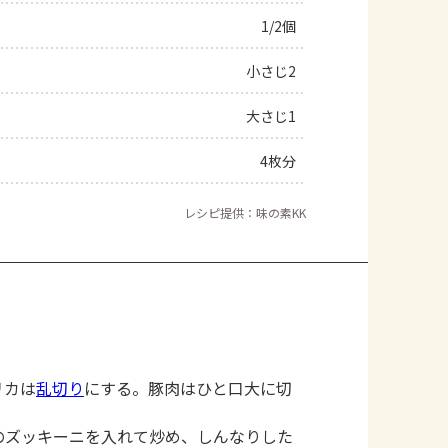
1/2個
よくあるお問い合わせ
小さじ2
お買い物
大さじ1
AJINOMOTO PARK とは
4枚分
レシピ提供：味の素KK
リカは
乱切り
にする。豚肉はひと口大に切
のズッキーニを入れて炒め、しんなりした