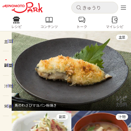
キャンセル
キャンセル
レシピ
コンテンツ
トーク
マイレシピ
レシピ
コンテンツ
ログインするとレシピを保存できます
主菜
ログイン
新規登録
主菜
人気の食材・レシピ
副菜
ホーム
きゅうり
なす
トマト
とうもろこし
ピーマン
みょうが
ゴーヤ
コンテンツ
汁物
レシピ
魚のわさびマヨパン粉焼き
栄養
トーク
副菜
汁物