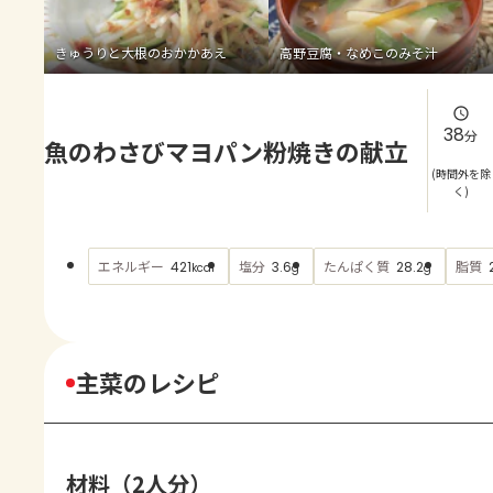
よくあるお問い合わせ
きゅうりと大根のおかかあえ
高野豆腐・なめこのみそ汁
お買い物
AJINOMOTO PARK とは
38
分
魚のわさびマヨパン粉焼きの献立
(時間外を除
く)
エネルギー
塩分
たんぱく質
脂質
421
3.6
28.2
kcal
g
g
主菜のレシピ
材料（2人分）