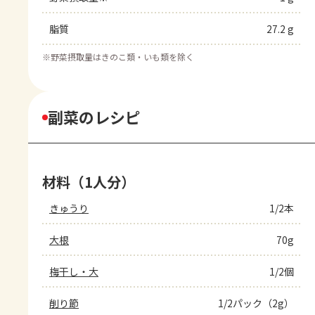
脂質
27.2 g
※
野菜摂取量はきのこ類・いも類を除く
副菜のレシピ
材料（1人分）
きゅうり
1/2本
大根
70g
梅干し・大
1/2個
削り節
1/2パック（2g）