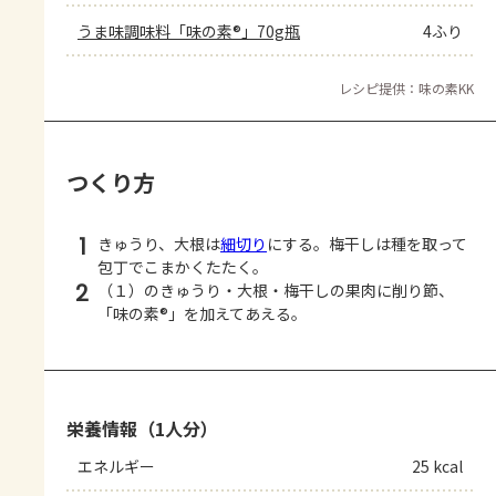
うま味調味料「味の素®」70g瓶
4ふり
レシピ提供：味の素KK
つくり方
1
きゅうり、大根は
細切り
にする。梅干しは種を取って
包丁でこまかくたたく。
2
（１）のきゅうり・大根・梅干しの果肉に削り節、
「味の素®」を加えてあえる。
栄養情報（1人分）
エネルギー
25 kcal