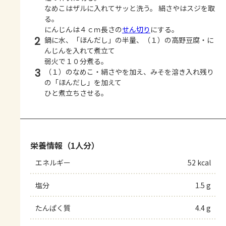
なめこはザルに入れてサッと洗う。 絹さやはスジを取
る。
にんじんは４ｃｍ長さの
せん切り
にする。
2
鍋に水、「ほんだし」の半量、（１）の高野豆腐・に
んじんを入れて煮立て
弱火で１０分煮る。
3
（１）のなめこ・絹さやを加え、みそを溶き入れ残り
の「ほんだし」を加えて
ひと煮立ちさせる。
栄養情報（1人分）
エネルギー
52 kcal
塩分
1.5 g
たんぱく質
4.4 g