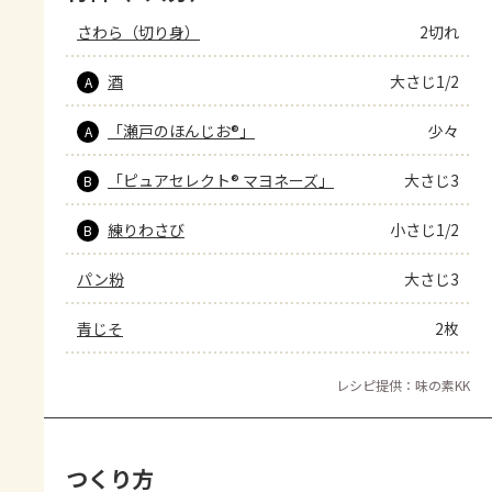
さわら（切り身）
2切れ
酒
大さじ1/2
A
「瀬戸のほんじお®」
少々
A
「ピュアセレクト® マヨネーズ」
大さじ3
B
練りわさび
小さじ1/2
B
パン粉
大さじ3
青じそ
2枚
レシピ提供：味の素KK
つくり方