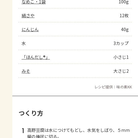
なめこ・1袋
100g
絹さや
12枚
にんじん
40g
水
3カップ
「ほんだし®」
小さじ1
みそ
大さじ2
レシピ提供：味の素KK
つくり方
1
高野豆腐は水につけてもどし、水気をしぼり、５ｍｍ
幅の棒状に切る。