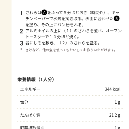
1
さわらは
をふって５分ほどおき（時間外）、キッ
Ａ
チンペーパーで水気を拭き取る。表面に合わせた
Ｂ
を塗り、その上にパン粉をふる。
2
アルミホイルの上に（１）のさわらを並べ、オーブン
トースターで１０分ほど焼く。
3
器にしそを敷き、（２）のさわらを盛る。
＊
さけなど、他の魚を使ってもおいしくお作りいただけます。
栄養情報（1人分）
エネルギー
344 kcal
塩分
1 g
たんぱく質
21.2 g
野菜摂取量※
1 g