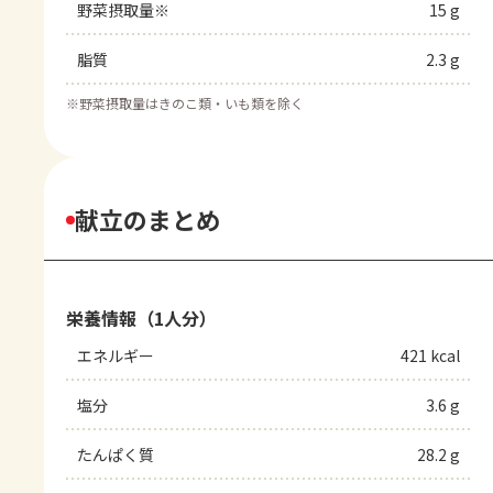
野菜摂取量※
15 g
脂質
2.3 g
※
野菜摂取量はきのこ類・いも類を除く
献立のまとめ
栄養情報（1人分）
エネルギー
421 kcal
塩分
3.6 g
たんぱく質
28.2 g