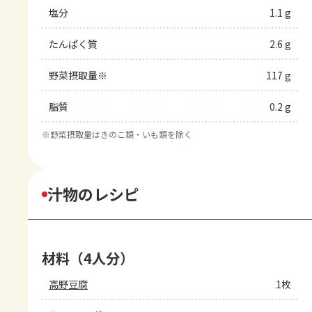
塩分
1.1 g
たんぱく質
2.6 g
野菜摂取量※
117 g
脂質
0.2 g
※
野菜摂取量はきのこ類・いも類を除く
汁物のレシピ
材料（4人分）
高野豆腐
1枚