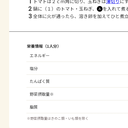
1
トマトは２ｃｍ角に切り、玉ねぎは
薄切り
に
2
鍋に（１）のトマト・玉ねぎ、
を入れて煮
Ａ
3
全体に火が通ったら、溶き卵を加えてひと煮
栄養情報（1人分）
エネルギー
塩分
たんぱく質
野菜摂取量※
脂質
※
野菜摂取量はきのこ類・いも類を除く