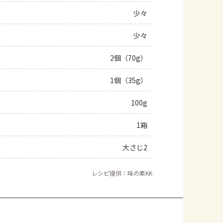
少々
よくあるお問い合わせ
少々
お買い物
2個（70g）
AJINOMOTO PARK とは
1個（35g）
100g
1箱
大さじ2
レシピ提供：味の素KK