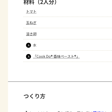
材料（2人分）
トマト
玉ねぎ
溶き卵
水
A
「Cook Do® 香味ペースト®」
A
つくり方