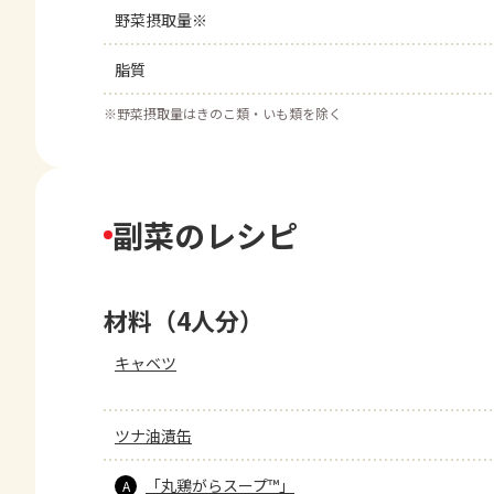
野菜摂取量※
脂質
※
野菜摂取量はきのこ類・いも類を除く
副菜のレシピ
材料（4人分）
キャベツ
ツナ油漬缶
「丸鶏がらスープ™」
A