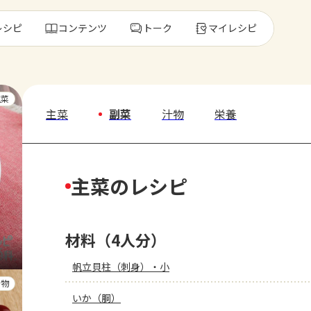
レシピ
コンテンツ
トーク
マイレシピ
レ
主菜
主菜
副菜
汁物
栄養
人気の食材・
主菜のレシピ
きゅうり
ゴーヤ
材料（4人分）
帆立貝柱（刺身）・小
汁物
いか（胴）