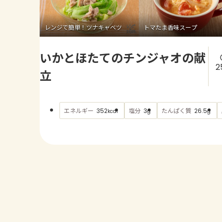
レンジで簡単！ツナキャベツ
トマたま香味スープ
いかとほたてのチンジャオの献
2
立
エネルギー
塩分
たんぱく質
352
3
26.5
kcal
g
g