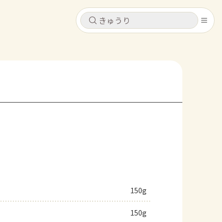
キャンセル
キャンセル
シピ
コンテンツ
ログインするとレシピを保存できます
ログイン
新規登録
レシピ
ホーム
なす
トマト
とうもろこし
ピーマン
みょうが
コンテンツ
レシピ
150g
トーク
150g