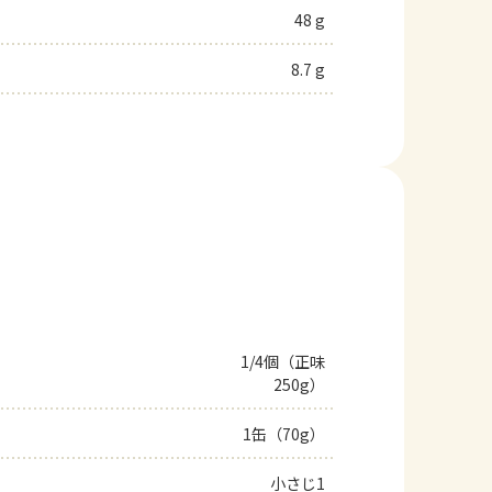
48 g
8.7 g
1/4個（正味
250g）
1缶（70g）
小さじ1