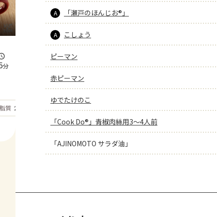
「瀬戸のほんじお®」
A
こしょう
A
ピーマン
5
分
赤ピーマン
ゆでたけのこ
もっと見る
脂質
21.1
g
「Cook Do®」青椒肉絲用3～4人前
「AJINOMOTO サラダ油」