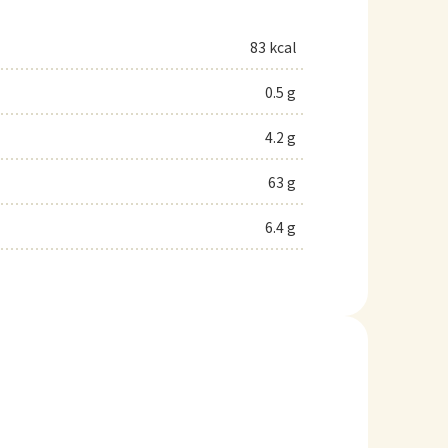
83 kcal
0.5 g
4.2 g
63 g
6.4 g