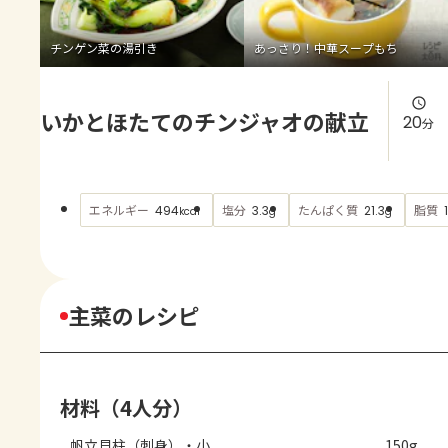
よくあるお問い合わせ
チンゲン菜の湯引き
あっさり！中華スープもち
お買い物
いかとほたてのチンジャオの献立
AJINOMOTO PARK とは
20
分
エネルギー
塩分
たんぱく質
脂質
494
3.3
21.3
kcal
g
g
主菜のレシピ
材料（4人分）
帆立貝柱（刺身）・小
150g