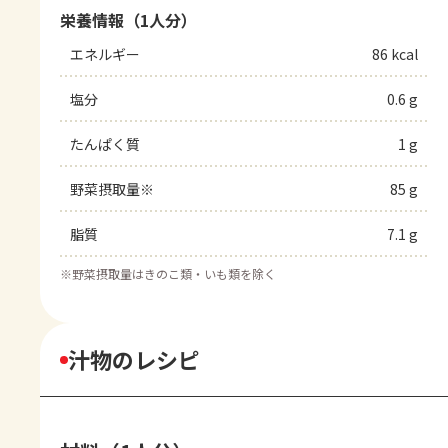
栄養情報（1人分）
エネルギー
86 kcal
塩分
0.6 g
たんぱく質
1 g
野菜摂取量※
85 g
脂質
7.1 g
※
野菜摂取量はきのこ類・いも類を除く
汁物のレシピ