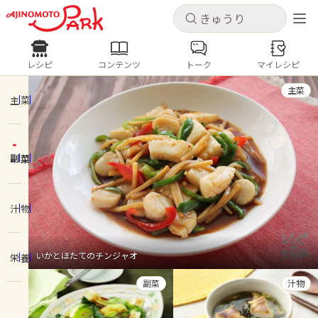
キャンセル
キャンセル
レシピ
コンテンツ
トーク
マイレシピ
レシピ
コンテンツ
ログインするとレシピを保存できます
主菜
ログイン
新規登録
主菜
人気の食材・レシピ
副菜
ホーム
きゅうり
なす
トマト
とうもろこし
ピーマン
みょうが
ゴーヤ
コンテンツ
汁物
レシピ
いかとほたてのチンジャオ
栄養
トーク
副菜
汁物