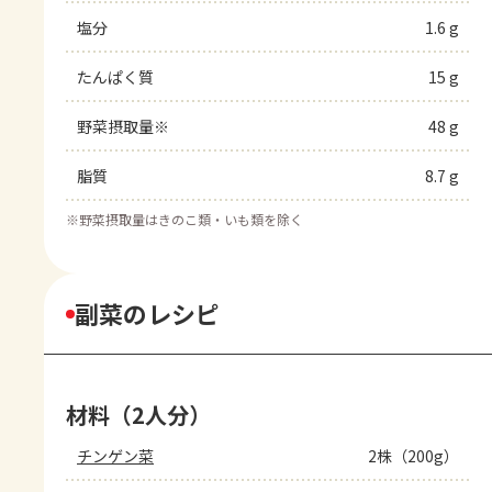
塩分
1.6 g
たんぱく質
15 g
野菜摂取量※
48 g
脂質
8.7 g
※
野菜摂取量はきのこ類・いも類を除く
副菜のレシピ
材料（2人分）
チンゲン菜
2株（200g）