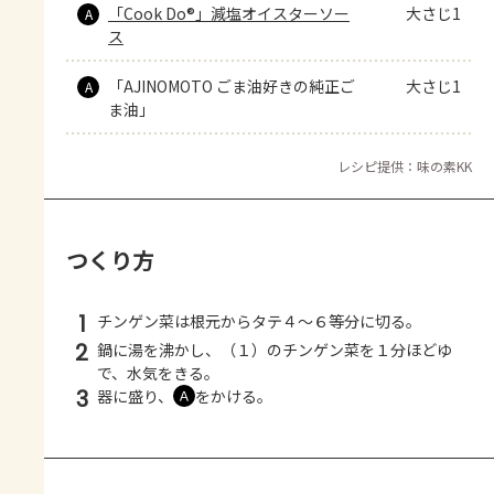
「Cook Do®」減塩オイスターソー
大さじ1
A
ス
「AJINOMOTO ごま油好きの純正ご
大さじ1
A
ま油」
レシピ提供：味の素KK
つくり方
1
チンゲン菜は根元からタテ４～６等分に切る。
2
鍋に湯を沸かし、（１）のチンゲン菜を１分ほどゆ
で、水気をきる。
3
器に盛り、
をかける。
Ａ