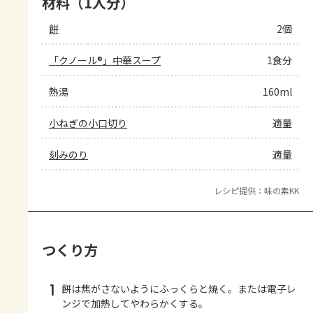
材料（1人分）
餅
2個
「クノール®」中華スープ
1食分
熱湯
160ml
小ねぎの小口切り
適量
刻みのり
適量
レシピ提供：味の素KK
つくり方
1
餅は焦がさないようにふっくらと焼く。または電子レ
ンジで加熱してやわらかくする。