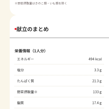
※
野菜摂取量はきのこ類・いも類を除く
献立のまとめ
栄養情報（1人分）
エネルギー
494 kcal
塩分
3.3 g
たんぱく質
21.3 g
野菜摂取量※
133 g
脂質
17.4 g