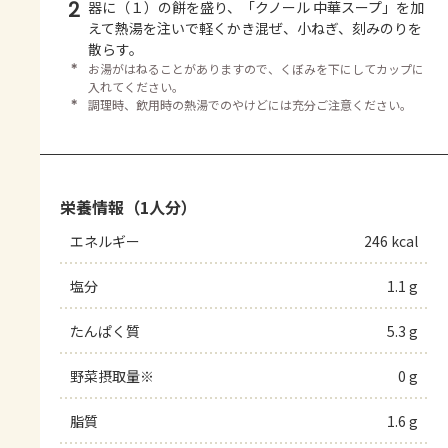
2
器に（１）の餅を盛り、「クノール 中華スープ」を加
えて熱湯を注いで軽くかき混ぜ、小ねぎ、刻みのりを
散らす。
＊
お湯がはねることがありますので、くぼみを下にしてカップに
入れてください。
＊
調理時、飲用時の熱湯でのやけどには充分ご注意ください。
栄養情報（1人分）
エネルギー
246 kcal
塩分
1.1 g
たんぱく質
5.3 g
野菜摂取量※
0 g
脂質
1.6 g