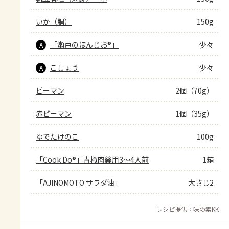
いか（胴）
150g
「瀬戸のほんじお®」
少々
A
こしょう
少々
A
ピーマン
2個（70g）
赤ピーマン
1個（35g）
ゆでたけのこ
100g
「Cook Do®」青椒肉絲用3～4人前
1箱
「AJINOMOTO サラダ油」
大さじ2
レシピ提供：味の素KK