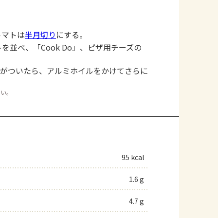
トマトは
半月切り
にする。
並べ、「Cook Do」、ピザ用チーズの
色がついたら、アルミホイルをかけてさらに
さい。
95 kcal
1.6 g
4.7 g