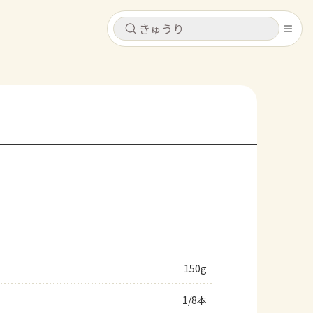
キャンセル
キャンセル
シピ
コンテンツ
ログインするとレシピを保存できます
ログイン
新規登録
レシピ
ホーム
なす
トマト
とうもろこし
ピーマン
みょうが
コンテンツ
レシピ
150g
トーク
1/8本