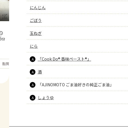
にんじん
ごぼう
玉ねぎ
5
分
にら
「Cook Do® 香味ペースト®」
A
もっと見る
脂質
42.3
g
酒
A
「AJINOMOTO ごま油好きの純正ごま油」
A
しょうゆ
A