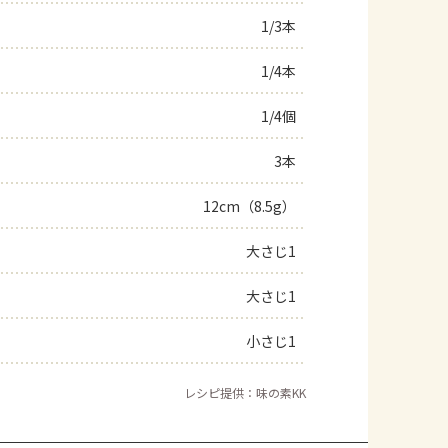
1/3本
よくあるお問い合わせ
1/4本
お買い物
1/4個
AJINOMOTO PARK とは
3本
12cm（8.5g）
大さじ1
大さじ1
小さじ1
レシピ提供：味の素KK