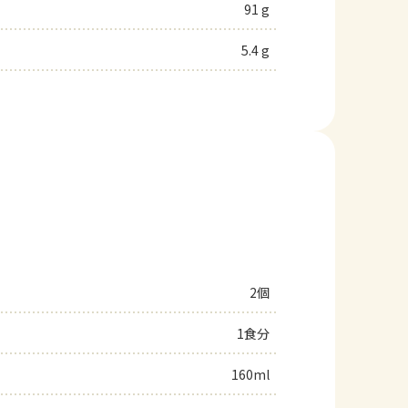
91 g
5.4 g
2個
1食分
160ml