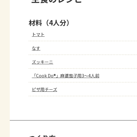
材料（4人分）
トマト
なす
ズッキーニ
「Cook Do®」麻婆茄子用3～4人前
ピザ用チーズ