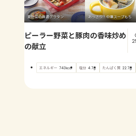
夏野菜の麻婆グラタン
あっさり！中華スープもち
ピーラー野菜と豚肉の香味炒め
2
の献立
エネルギー
塩分
たんぱく質
743
4.7
22.7
kcal
g
g