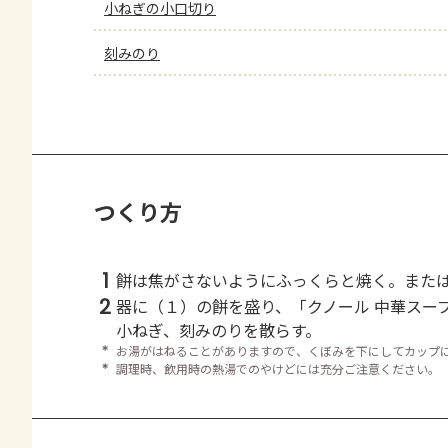
小ねぎの小口切り
刻みのり
つくり方
1
餅は焦がさないようにふっくらと焼く。また
2
器に（１）の餅を盛り、「クノール 中華スー
小ねぎ、刻みのりを散らす。
＊
お湯がはねることがありますので、くぼみを下にしてカップ
＊
調理時、飲用時の熱湯でのやけどには充分ご注意ください。