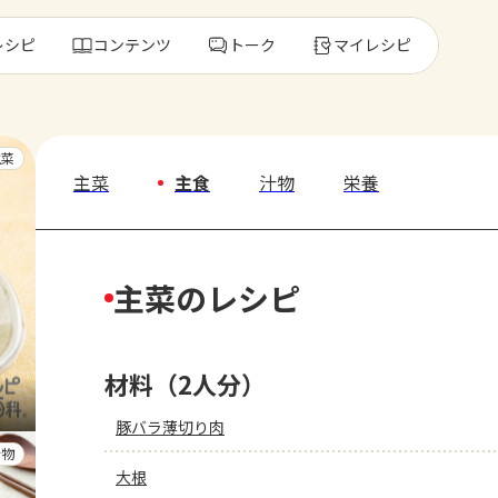
レシピ
コンテンツ
トーク
マイレシピ
レ
主菜
主菜
主食
汁物
栄養
人気の食材・
主菜のレシピ
きゅうり
ゴーヤ
材料（2人分）
豚バラ薄切り肉
汁物
大根