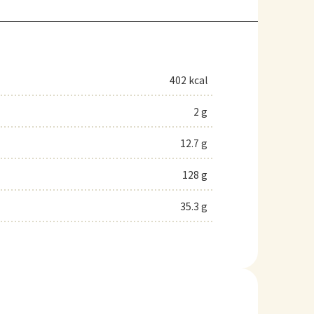
402 kcal
2 g
12.7 g
128 g
35.3 g