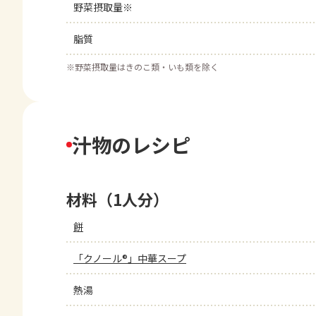
野菜摂取量※
脂質
※
野菜摂取量はきのこ類・いも類を除く
汁物のレシピ
材料（1人分）
餅
「クノール®」中華スープ
熱湯