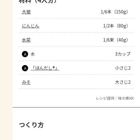
大根
1/6本（150g）
にんじん
1/2本（80g）
水菜
1/6束（40g）
水
3カップ
A
「ほんだし®」
小さじ2
A
みそ
大さじ2
レシピ提供：味の素KK
つくり方