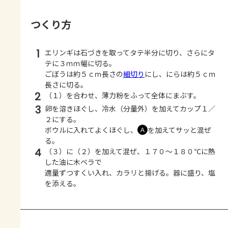
つくり方
1
エリンギは石づきを取ってタテ半分に切り、さらにタ
テに３ｍｍ幅に切る。
ごぼうは約５ｃｍ長さの
細切り
にし、にらは約５ｃｍ
長さに切る。
2
（１）を合わせ、薄力粉をふって全体にまぶす。
3
卵を溶きほぐし、冷水（分量外）を加えてカップ１／
２にする。
ボウルに入れてよくほぐし、
を加えてサッと混ぜ
Ａ
る。
4
（３）に（２）を加えて混ぜ、１７０～１８０℃に熱
した油に木ベラで
適量ずつすくい入れ、カラリと揚げる。器に盛り、塩
を添える。