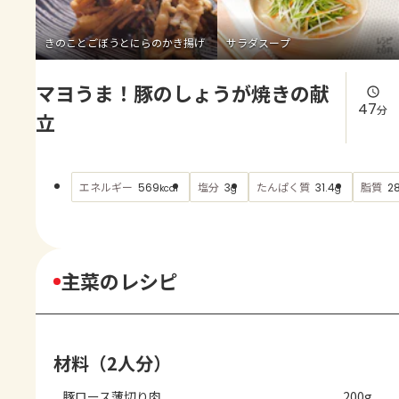
よくあるお問い合わせ
きのことごぼうとにらのかき揚げ
サラダスープ
お買い物
マヨうま！豚のしょうが焼きの献
AJINOMOTO PARK とは
47
分
立
エネルギー
塩分
たんぱく質
脂質
569
3
31.4
2
kcal
g
g
主菜のレシピ
材料（2人分）
豚ロース薄切り肉
200g