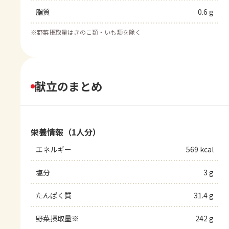
脂質
0.6 g
※
野菜摂取量はきのこ類・いも類を除く
献立のまとめ
栄養情報（1人分）
エネルギー
569 kcal
塩分
3 g
たんぱく質
31.4 g
野菜摂取量※
242 g