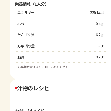
栄養情報（1人分）
エネルギー
225 kcal
塩分
0.4 g
たんぱく質
6.2 g
野菜摂取量※
69 g
脂質
9.7 g
※
野菜摂取量はきのこ類・いも類を除く
汁物のレシピ
材料（4人分）