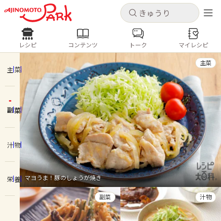
キャンセル
キャンセル
レシピ
コンテンツ
トーク
マイレシピ
レシピ
コンテンツ
ログインするとレシピを保存できます
主菜
ログイン
新規登録
主菜
人気の食材・レシピ
副菜
ホーム
きゅうり
なす
トマト
とうもろこし
ピーマン
みょうが
ゴーヤ
コンテンツ
汁物
レシピ
マヨうま！豚のしょうが焼き
栄養
トーク
副菜
汁物