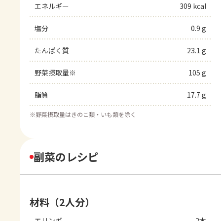
エネルギー
309 kcal
塩分
0.9 g
たんぱく質
23.1 g
野菜摂取量※
105 g
脂質
17.7 g
※
野菜摂取量はきのこ類・いも類を除く
副菜のレシピ
材料（2人分）
エリンギ
2本