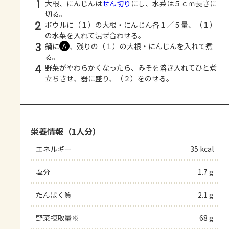
1
大根、にんじんは
せん切り
にし、水菜は５ｃｍ長さに
切る。
2
ボウルに（１）の大根・にんじん各１／５量、（１）
の水菜を入れて混ぜ合わせる。
3
鍋に
、残りの（１）の大根・にんじんを入れて煮
Ａ
る。
4
野菜がやわらかくなったら、みそを溶き入れてひと煮
立ちさせ、器に盛り、（２）をのせる。
栄養情報（1人分）
エネルギー
35 kcal
塩分
1.7 g
たんぱく質
2.1 g
野菜摂取量※
68 g