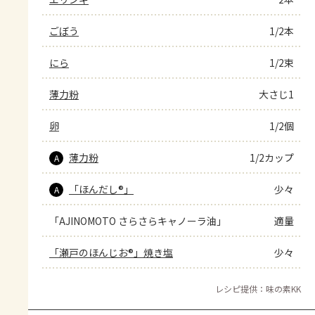
ごぼう
1/2本
にら
1/2束
薄力粉
大さじ1
卵
1/2個
薄力粉
1/2カップ
A
「ほんだし®」
少々
A
「AJINOMOTO さらさらキャノーラ油」
適量
「瀬戸のほんじお®」焼き塩
少々
レシピ提供：味の素KK