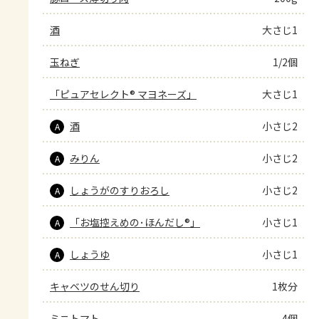
酒
大さじ1
玉ねぎ
1/2個
「ピュアセレクト® マヨネーズ」
大さじ1
酒
小さじ2
A
みりん
小さじ2
A
しょうがのすりおろし
小さじ2
A
「お塩控えめの･ほんだし®」
小さじ1
A
しょうゆ
小さじ1
A
キャベツのせん切り
1枚分
ミニトマト
4個