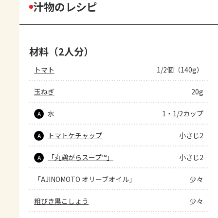
汁物のレシピ
材料（2人分）
トマト
1/2個（140g）
玉ねぎ
20g
水
1・1/2カップ
A
トマトケチャップ
小さじ2
A
「丸鶏がらスープ™」
小さじ2
A
「AJINOMOTO オリーブオイル」
少々
粗びき黒こしょう
少々