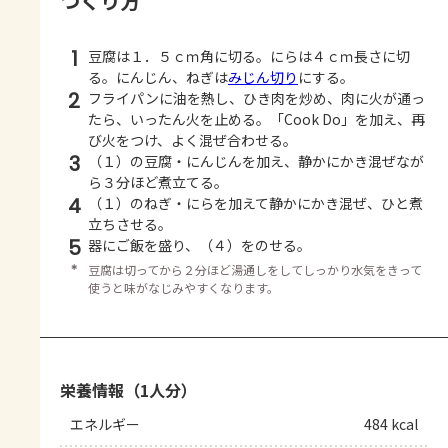
つくり方
1
豆腐は１．５ｃｍ角に切る。にらは４ｃｍ長さに切
る。にんじん、ねぎは
みじん切り
にする。
2
フライパンに油を熱し、ひき肉を炒め、肉に火が通っ
たら、いったん火を止める。「Cook Do」を加え、再
び火をつけ、よく混ぜ合わせる。
3
（１）の豆腐・にんじんを加え、静かにかき混ぜなが
ら３分ほど煮立てる。
4
（１）のねぎ・にらを加えて静かにかき混ぜ、ひと煮
立ちさせる。
5
器にご飯を盛り、（４）をのせる。
＊
豆腐は切ってから２分ほど湯通しをしてしっかり水気をきって
使うと味がなじみやすくなります。
栄養情報（1人分）
エネルギー
484 kcal