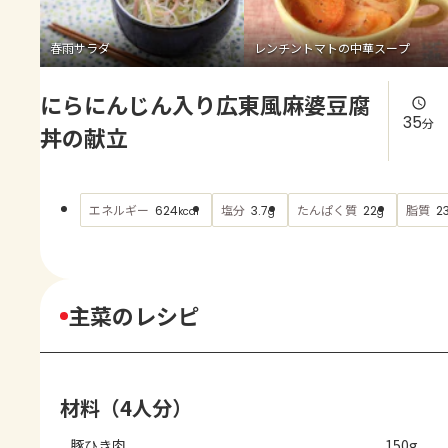
よくあるお問い合わせ
春雨サラダ
レンチントマトの中華スープ
お買い物
にらにんじん入り広東風麻婆豆腐
AJINOMOTO PARK とは
35
分
丼の献立
エネルギー
塩分
たんぱく質
脂質
624
3.7
22
2
kcal
g
g
主菜のレシピ
材料（4人分）
豚ひき肉
150g