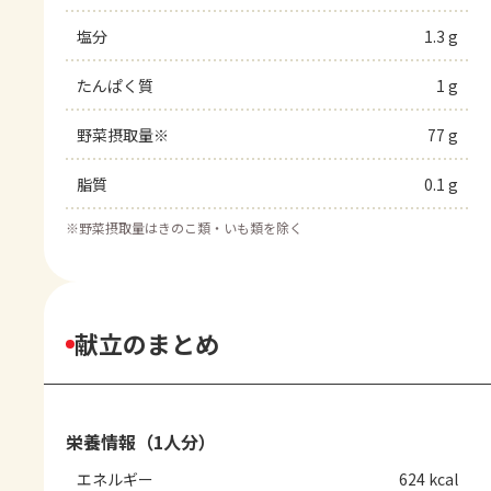
塩分
1.3 g
たんぱく質
1 g
野菜摂取量※
77 g
脂質
0.1 g
※
野菜摂取量はきのこ類・いも類を除く
献立のまとめ
栄養情報（1人分）
エネルギー
624 kcal