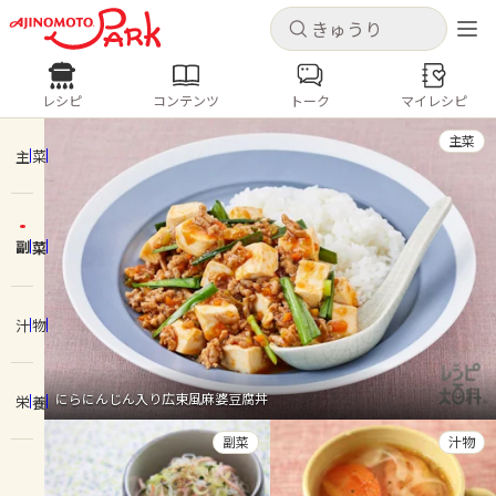
キャンセル
キャンセル
レシピ
コンテンツ
トーク
マイレシピ
レシピ
コンテンツ
ログインするとレシピを保存できます
主菜
ログイン
新規登録
主菜
人気の食材・レシピ
副菜
ホーム
きゅうり
なす
トマト
とうもろこし
ピーマン
みょうが
ゴーヤ
コンテンツ
汁物
レシピ
にらにんじん入り広東風麻婆豆腐丼
栄養
トーク
副菜
汁物