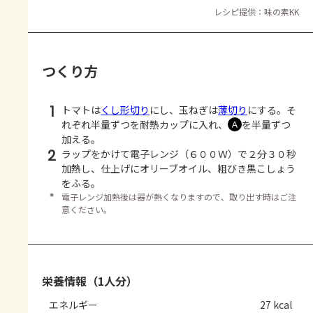
レシピ提供：味の素KK
つくり方
1
トマトは
くし形切り
にし、玉ねぎは
薄切り
にする。そ
れぞれ半量ずつを耐熱カップに入れ、
を半量ずつ
Ａ
加える。
2
ラップをかけて電子レンジ（６００Ｗ）で２分３０秒
加熱し、仕上げにオリーブオイル、粗びき黒こしょう
をふる。
＊
電子レンジ加熱後は器が熱くなりますので、取り出す時はご注
意ください。
栄養情報（1人分）
エネルギー
27 kcal