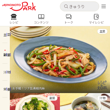
キャンセル
キャンセル
レシピ
コンテンツ
トーク
マイレシピ
レシピ
コンテンツ
ログインするとレシピを保存できます
主菜
ログイン
新規登録
主菜
人気の食材・レシピ
副菜
ホーム
きゅうり
なす
トマト
とうもろこし
ピーマン
みょうが
ゴーヤ
コンテンツ
汁物
レシピ
お手軽！ツナ缶青椒肉絲
栄養
トーク
副菜
汁物