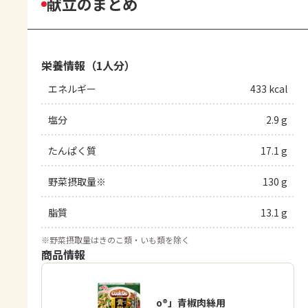
献立のまとめ
栄養情報（1人分）
エネルギー
433 kcal
塩分
2.9 g
たんぱく質
17.1 g
野菜摂取量※
130 g
脂質
13.1 g
※
野菜摂取量はきのこ類・いも類を除く
商品情報
「Cook Do®」青椒肉絲用