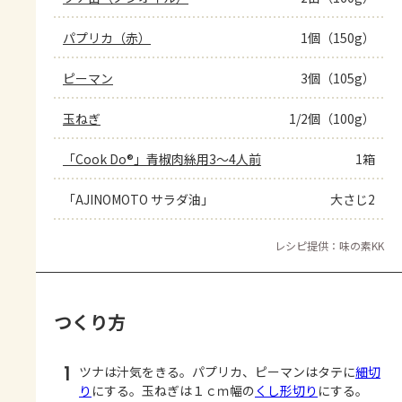
パプリカ（赤）
1個（150g）
ピーマン
3個（105g）
玉ねぎ
1/2個（100g）
「Cook Do®」青椒肉絲用3～4人前
1箱
「AJINOMOTO サラダ油」
大さじ2
レシピ提供：味の素KK
つくり方
1
ツナは汁気をきる。パプリカ、ピーマンはタテに
細切
り
にする。玉ねぎは１ｃｍ幅の
くし形切り
にする。