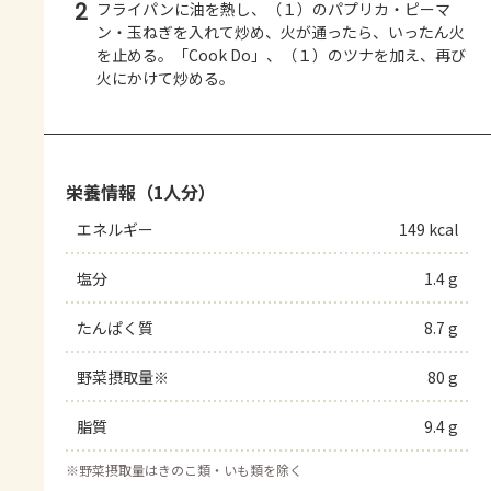
2
フライパンに油を熱し、（１）のパプリカ・ピーマ
ン・玉ねぎを入れて炒め、火が通ったら、いったん火
を止める。「Cook Do」、（１）のツナを加え、再び
火にかけて炒める。
栄養情報（1人分）
エネルギー
149 kcal
塩分
1.4 g
たんぱく質
8.7 g
野菜摂取量※
80 g
脂質
9.4 g
※
野菜摂取量はきのこ類・いも類を除く