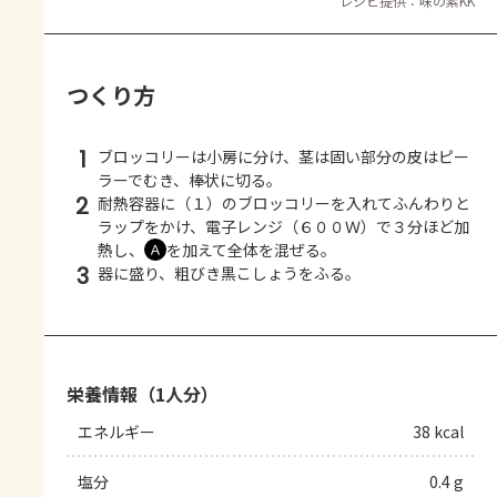
レシピ提供：味の素KK
つくり方
1
ブロッコリーは小房に分け、茎は固い部分の皮はピー
ラーでむき、棒状に切る。
2
耐熱容器に（１）のブロッコリーを入れてふんわりと
ラップをかけ、電子レンジ（６００Ｗ）で３分ほど加
熱し、
を加えて全体を混ぜる。
Ａ
3
器に盛り、粗びき黒こしょうをふる。
栄養情報（1人分）
エネルギー
38 kcal
塩分
0.4 g