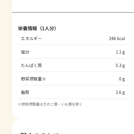
栄養情報（1人分）
エネルギー
246 kcal
塩分
1.1 g
たんぱく質
5.3 g
野菜摂取量※
0 g
脂質
1.6 g
※
野菜摂取量はきのこ類・いも類を除く