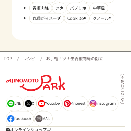
青椒肉絲
ツナ
パプリカ
中華風
丸鶏がらスープ
Cook Do®
クノール®
TOP
レシピ
お手軽！ツナ缶青椒肉絲の献立
BACK TO TOP
LINE
X
Youtube
Pinterest
Instagram
facebook
MAIL
オンラインショップ