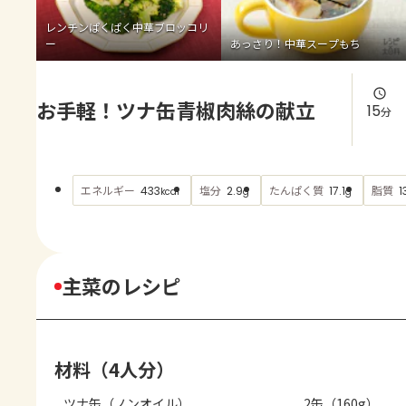
よくあるお問い合わせ
レンチンぱくぱく中華ブロッコリ
ー
あっさり！中華スープもち
お買い物
お手軽！ツナ缶青椒肉絲の献立
AJINOMOTO PARK とは
15
分
エネルギー
塩分
たんぱく質
脂質
433
2.9
17.1
1
kcal
g
g
主菜のレシピ
材料（4人分）
ツナ缶（ノンオイル）
2缶（160g）