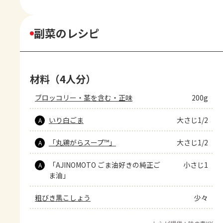
副菜のレシピ
材料（4人分）
ブロッコリー・茎を含む・正味
200g
いり白ごま
大さじ1/2
A
「丸鶏がらスープ™」
大さじ1/2
A
「AJINOMOTO ごま油好きの純正ご
小さじ1
A
ま油」
粗びき黒こしょう
少々