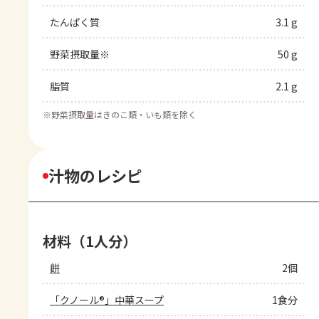
たんぱく質
3.1 g
野菜摂取量※
50 g
脂質
2.1 g
※
野菜摂取量はきのこ類・いも類を除く
汁物のレシピ
材料（1人分）
餅
2個
「クノール®」中華スープ
1食分