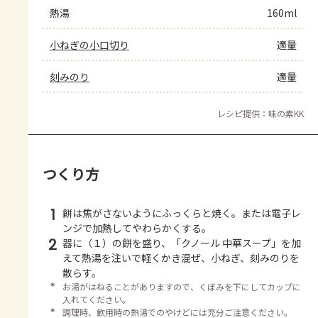
熱湯
160ml
小ねぎの小口切り
適量
刻みのり
適量
レシピ提供：味の素KK
つくり方
1
餅は焦がさないようにふっくらと焼く。または電子レ
ンジで加熱してやわらかくする。
2
器に（１）の餅を盛り、「クノール 中華スープ」を加
えて熱湯を注いで軽くかき混ぜ、小ねぎ、刻みのりを
散らす。
＊
お湯がはねることがありますので、くぼみを下にしてカップに
入れてください。
＊
調理時、飲用時の熱湯でのやけどには充分ご注意ください。