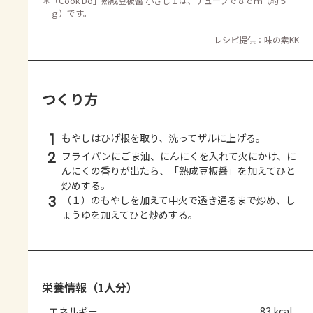
＊
「Cook Do」熟成豆板醤 小さじ１は、チューブで８ｃｍ（約５
ｇ）です。
レシピ提供：味の素KK
つくり方
1
もやしはひげ根を取り、洗ってザルに上げる。
2
フライパンにごま油、にんにくを入れて火にかけ、に
んにくの香りが出たら、「熟成豆板醤」を加えてひと
炒めする。
3
（１）のもやしを加えて中火で透き通るまで炒め、し
ょうゆを加えてひと炒めする。
栄養情報（1人分）
エネルギー
83 kcal