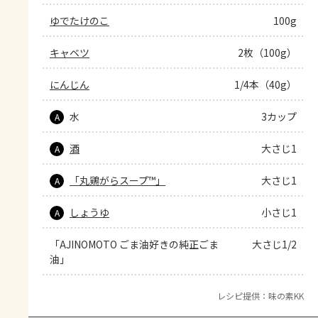
ゆでたけのこ
100g
キャベツ
2枚（100g）
にんじん
1/4本（40g）
水
3カップ
A
酒
大さじ1
A
「丸鶏がらスープ™」
大さじ1
A
しょうゆ
小さじ1
A
「AJINOMOTO ごま油好きの純正ごま
大さじ1/2
油」
レシピ提供：味の素KK