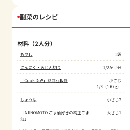
副菜のレシピ
材料（2人分）
もやし
1袋
にんにく・みじん切り
1/2かけ分
「Cook Do®」熟成豆板醤
小さじ
1/3（1.67g）
しょうゆ
小さじ2
「AJINOMOTO ごま油好きの純正ごま
大さじ1
油」