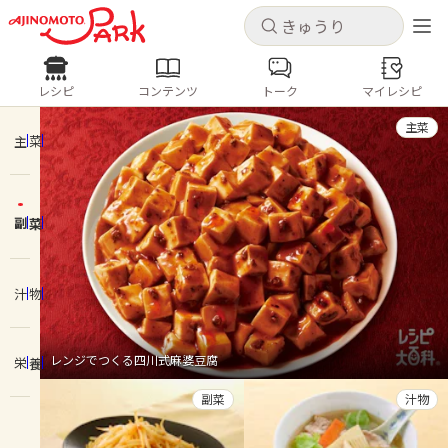
キャンセル
キャンセル
レシピ
コンテンツ
トーク
マイレシピ
レシピ
コンテンツ
ログインするとレシピを保存できます
主菜
ログイン
新規登録
主菜
人気の食材・レシピ
副菜
ホーム
きゅうり
なす
トマト
とうもろこし
ピーマン
みょうが
ゴーヤ
コンテンツ
汁物
レシピ
レンジでつくる四川式麻婆豆腐
栄養
トーク
副菜
汁物