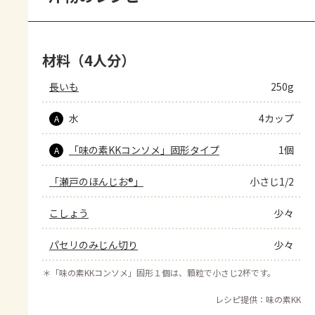
材料（4人分）
長いも
250g
水
4カップ
A
「味の素KKコンソメ」固形タイプ
1個
A
「瀬戸のほんじお®」
小さじ1/2
こしょう
少々
パセリのみじん切り
少々
＊
「味の素KKコンソメ」固形１個は、顆粒で小さじ2杯です。
レシピ提供：味の素KK