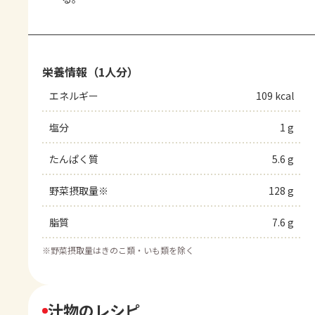
栄養情報（1人分）
エネルギー
109 kcal
塩分
1 g
たんぱく質
5.6 g
野菜摂取量※
128 g
脂質
7.6 g
※
野菜摂取量はきのこ類・いも類を除く
汁物のレシピ