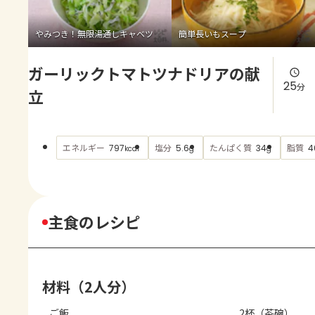
よくあるお問い合わせ
やみつき！無限湯通しキャベツ
簡単長いもスープ
お買い物
ガーリックトマトツナドリアの献
AJINOMOTO PARK とは
25
分
立
エネルギー
塩分
たんぱく質
脂質
797
5.6
34
4
kcal
g
g
主食のレシピ
材料（2人分）
ご飯
2杯（茶碗）