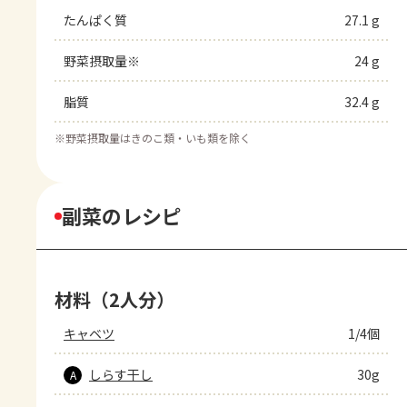
たんぱく質
27.1 g
野菜摂取量※
24 g
脂質
32.4 g
※
野菜摂取量はきのこ類・いも類を除く
副菜のレシピ
材料（2人分）
キャベツ
1/4個
しらす干し
30g
A