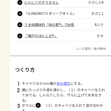
にんにくのすりおろし
小さじ1/4
A
「AJINOMOTO オリーブオイル」
大さじ1
A
うま味調味料「味の素®」70g瓶
8ふり
A
「瀬戸のほんじお®」
少々
A
レシピ提供：味の素KK
つくり方
1
キャベツは５ｍｍ幅の
せん切り
にする。
2
鍋にたっぷりの湯を沸かし、（１）のキャベツを入れ
てゆでる。しんなりしたら、ザルに上げて水気をき
る。
3
ボウルに
、（２）のキャベツを入れて混ぜ合わせ
Ａ
る。