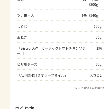
（300g）
ツナ缶・大
1缶（140g）
しめじ
100g
玉ねぎ
50g
「Bistro Do®」ガーリックトマトチキンソテ
1箱
ー用
ピザ用チーズ
60g
「AJINOMOTO オリーブオイル」
大さじ1
レシピ提供：味の素KK
つくり方