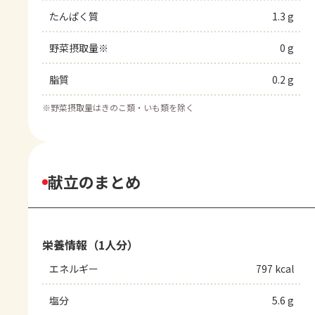
たんぱく質
1.3 g
野菜摂取量※
0 g
脂質
0.2 g
※
野菜摂取量はきのこ類・いも類を除く
献立のまとめ
栄養情報（1人分）
エネルギー
797 kcal
塩分
5.6 g