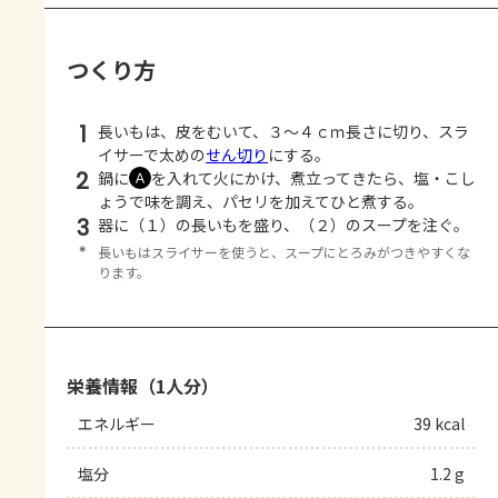
つくり方
1
長いもは、皮をむいて、３～４ｃｍ長さに切り、スラ
イサーで太めの
せん切り
にする。
2
鍋に
を入れて火にかけ、煮立ってきたら、塩・こし
Ａ
ょうで味を調え、パセリを加えてひと煮する。
3
器に（１）の長いもを盛り、（２）のスープを注ぐ。
＊
長いもはスライサーを使うと、スープにとろみがつきやすくな
ります。
栄養情報（1人分）
エネルギー
39 kcal
塩分
1.2 g