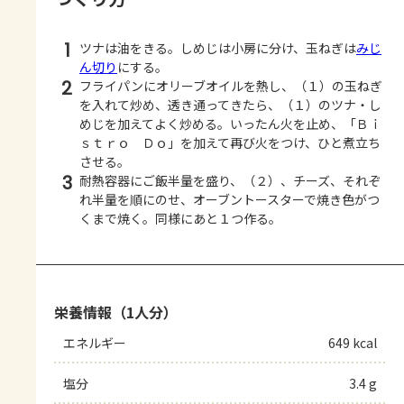
1
ツナは油をきる。しめじは小房に分け、玉ねぎは
みじ
ん切り
にする。
2
フライパンにオリーブオイルを熱し、（１）の玉ねぎ
を入れて炒め、透き通ってきたら、（１）のツナ・し
めじを加えてよく炒める。いったん火を止め、「Ｂｉ
ｓｔｒｏ Ｄｏ」を加えて再び火をつけ、ひと煮立ち
させる。
3
耐熱容器にご飯半量を盛り、（２）、チーズ、それぞ
れ半量を順にのせ、オーブントースターで焼き色がつ
くまで焼く。同様にあと１つ作る。
栄養情報（1人分）
エネルギー
649 kcal
塩分
3.4 g