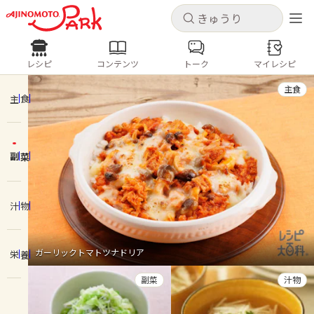
キャンセル
キャンセル
レシピ
コンテンツ
トーク
マイレシピ
レシピ
コンテンツ
ログインするとレシピを保存できます
主食
ログイン
新規登録
主食
人気の食材・レシピ
副菜
ホーム
きゅうり
なす
トマト
とうもろこし
ピーマン
みょうが
ゴーヤ
コンテンツ
汁物
レシピ
ガーリックトマトツナドリア
栄養
トーク
副菜
汁物