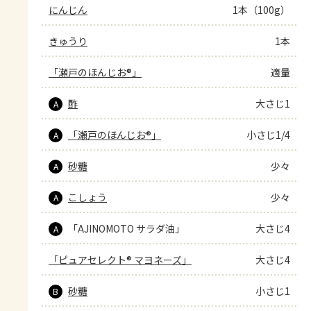
にんじん
1本（100g）
きゅうり
1本
「瀬戸のほんじお®」
適量
酢
大さじ1
A
「瀬戸のほんじお®」
小さじ1/4
A
砂糖
少々
A
こしょう
少々
A
「AJINOMOTO サラダ油」
大さじ4
A
「ピュアセレクト® マヨネーズ」
大さじ4
砂糖
小さじ1
B