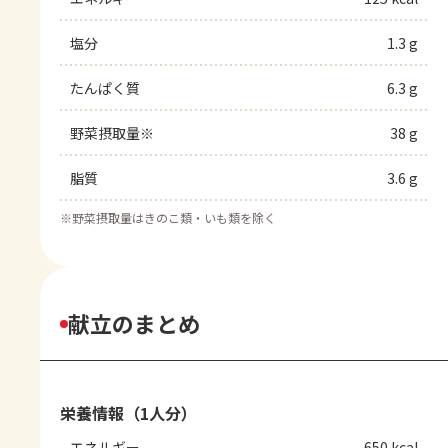
塩分
1.3 g
たんぱく質
6.3 g
野菜摂取量※
38 g
脂質
3.6 g
※
野菜摂取量はきのこ類・いも類を除く
献立のまとめ
栄養情報（1人分）
エネルギー
650 kcal