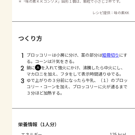
＊
「味の素ＫＫコンソメ」固形１個は、顆粒で小さじ２杯です。
レシピ提供：味の素KK
つくり方
1
ブロッコリーは小房に分け、茎の部分は
短冊切り
にす
る。コーンは汁気をきる。
2
鍋に
を入れて強火にかけ、沸騰したら中火にし、
Ａ
マカロニを加え、フタをして表示時間通りゆでる。
3
ゆで上がりの３分前になったら牛乳、（１）のブロッ
コリー・コーンを加え、ブロッコリーに火が通るまで
３分ほど加熱する。
栄養情報（1人分）
エネルギー
125 kcal