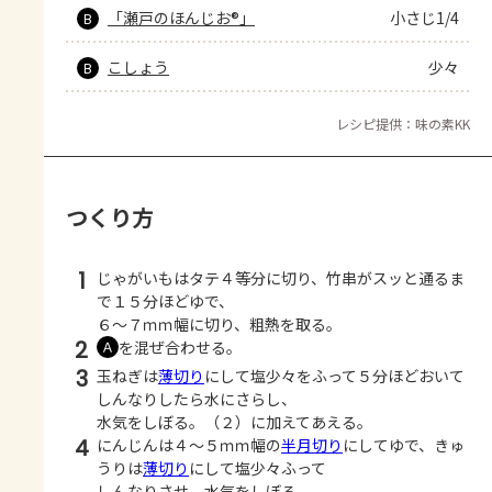
「瀬戸のほんじお®」
小さじ1/4
B
こしょう
少々
B
レシピ提供：味の素KK
つくり方
1
じゃがいもはタテ４等分に切り、竹串がスッと通るま
で１５分ほどゆで、
６～７ｍｍ幅に切り、粗熱を取る。
2
を混ぜ合わせる。
Ａ
3
玉ねぎは
薄切り
にして塩少々をふって５分ほどおいて
しんなりしたら水にさらし、
水気をしぼる。（２）に加えてあえる。
4
にんじんは４～５ｍｍ幅の
半月切り
にしてゆで、きゅ
うりは
薄切り
にして塩少々ふって
しんなりさせ、水気をしぼる。