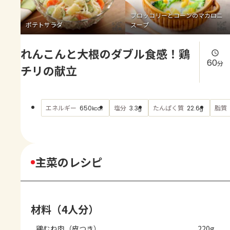
よくあるお問い合わせ
ブロッコリーとコーンのマカロニ
ポテトサラダ
スープ
お買い物
れんこんと大根のダブル食感！鶏
AJINOMOTO PARK とは
60
分
チリの献立
エネルギー
塩分
たんぱく質
脂質
650
3.3
22.6
kcal
g
g
主菜のレシピ
材料（4人分）
鶏むね肉（皮つき）
220g