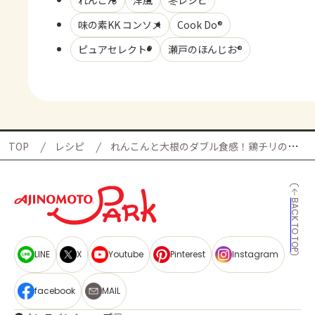
れんこん
洋風
冬レシピ
味の素KK コンソメ
Cook Do®
ピュアセレクト®
瀬戸のほんじお®
TOP
レシピ
れんこんと大根のダブル食感！鶏チリの献立
BACK TO TOP
LINE
X
Youtube
Pinterest
Instagram
facebook
MAIL