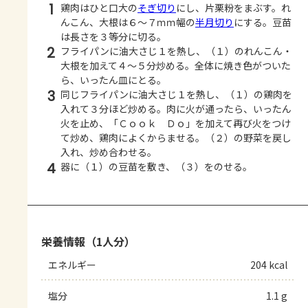
1
鶏肉はひと口大の
そぎ切り
にし、片栗粉をまぶす。れ
んこん、大根は６～７ｍｍ幅の
半月切り
にする。豆苗
は長さを３等分に切る。
2
フライパンに油大さじ１を熱し、（１）のれんこん・
大根を加えて４～５分炒める。全体に焼き色がついた
ら、いったん皿にとる。
3
同じフライパンに油大さじ１を熱し、（１）の鶏肉を
入れて３分ほど炒める。肉に火が通ったら、いったん
火を止め、「Ｃｏｏｋ Ｄｏ」を加えて再び火をつけ
て炒め、鶏肉によくからませる。（２）の野菜を戻し
入れ、炒め合わせる。
4
器に（１）の豆苗を敷き、（３）をのせる。
栄養情報（1人分）
エネルギー
204 kcal
塩分
1.1 g