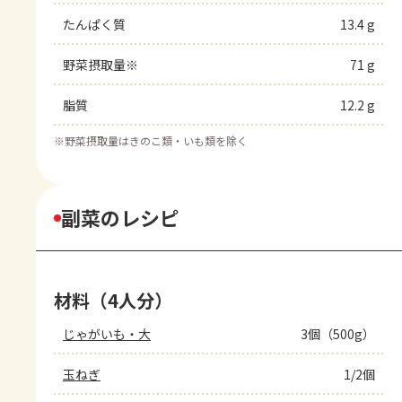
たんぱく質
13.4 g
野菜摂取量※
71 g
脂質
12.2 g
※
野菜摂取量はきのこ類・いも類を除く
副菜のレシピ
材料（4人分）
じゃがいも・大
3個（500g）
玉ねぎ
1/2個