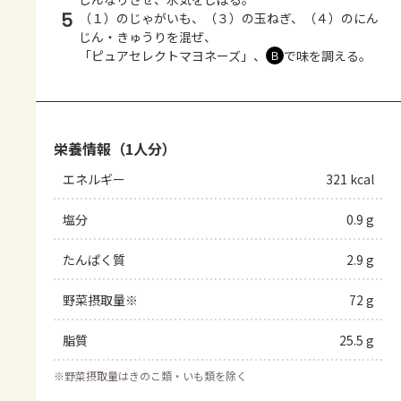
5
（１）のじゃがいも、（３）の玉ねぎ、（４）のにん
じん・きゅうりを混ぜ、
「ピュアセレクトマヨネーズ」、
で味を調える。
Ｂ
栄養情報（1人分）
エネルギー
321 kcal
塩分
0.9 g
たんぱく質
2.9 g
野菜摂取量※
72 g
脂質
25.5 g
※
野菜摂取量はきのこ類・いも類を除く