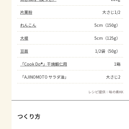
片栗粉
大さじ1/2
れんこん
5cm（150g）
大根
5cm（125g）
豆苗
1/2袋（50g）
「Cook Do®」干焼蝦仁用
1箱
「AJINOMOTO サラダ油」
大さじ2
レシピ提供：味の素KK
つくり方