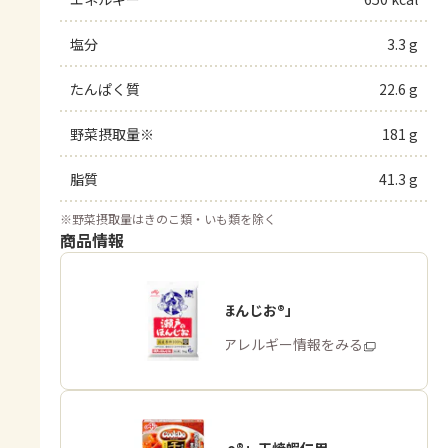
塩分
3.3 g
たんぱく質
22.6 g
野菜摂取量※
181 g
脂質
41.3 g
※
野菜摂取量はきのこ類・いも類を除く
商品情報
「瀬戸のほんじお®」
商品・アレルギー情報をみる