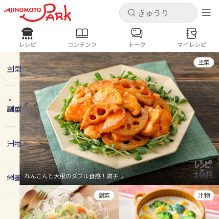
キャンセル
キャンセル
レシピ
コンテンツ
トーク
マイレシピ
レシピ
コンテンツ
ログインするとレシピを保存できます
主菜
ログイン
新規登録
主菜
人気の食材・レシピ
副菜
ホーム
きゅうり
なす
トマト
とうもろこし
ピーマン
みょうが
ゴーヤ
コンテンツ
汁物
レシピ
れんこんと大根のダブル食感！鶏チリ
栄養
トーク
副菜
汁物