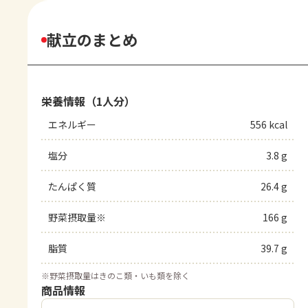
献立のまとめ
栄養情報（1人分）
エネルギー
556 kcal
塩分
3.8 g
たんぱく質
26.4 g
野菜摂取量※
166 g
脂質
39.7 g
※
野菜摂取量はきのこ類・いも類を除く
商品情報