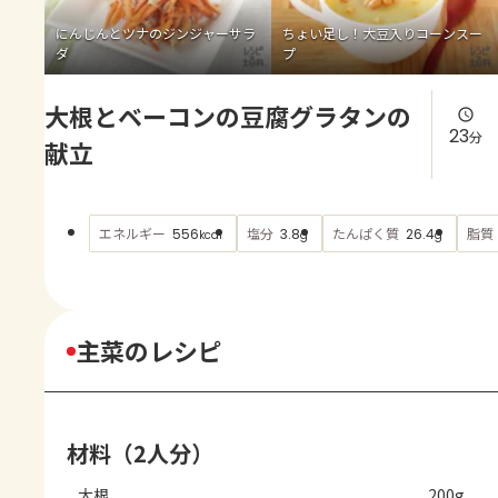
よくあるお問い合わせ
にんじんとツナのジンジャーサラ
ちょい足し！大豆入りコーンスー
ダ
プ
お買い物
大根とベーコンの豆腐グラタンの
AJINOMOTO PARK とは
23
分
献立
エネルギー
塩分
たんぱく質
脂質
556
3.8
26.4
kcal
g
g
主菜のレシピ
材料（2人分）
大根
200g