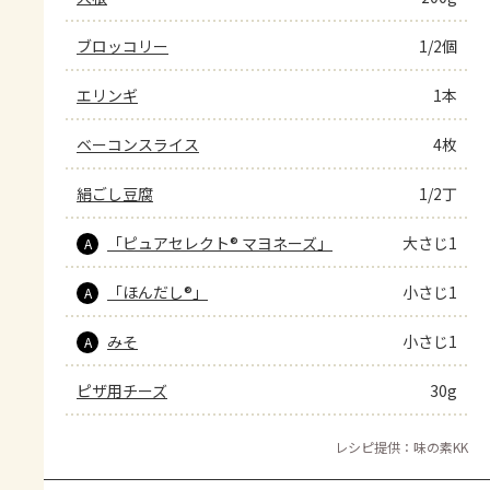
ブロッコリー
1/2個
エリンギ
1本
ベーコンスライス
4枚
絹ごし豆腐
1/2丁
「ピュアセレクト® マヨネーズ」
大さじ1
A
「ほんだし®」
小さじ1
A
みそ
小さじ1
A
ピザ用チーズ
30g
レシピ提供：味の素KK