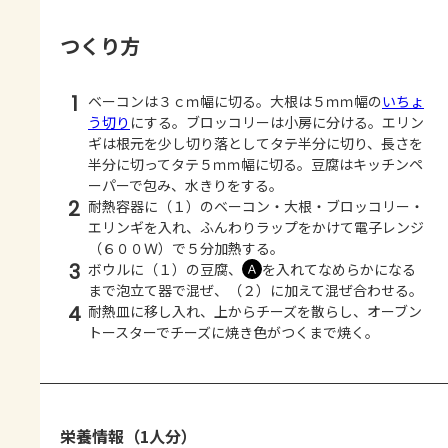
つくり方
1
ベーコンは３ｃｍ幅に切る。大根は５ｍｍ幅の
いちょ
う切り
にする。ブロッコリーは小房に分ける。エリン
ギは根元を少し切り落としてタテ半分に切り、長さを
半分に切ってタテ５ｍｍ幅に切る。豆腐はキッチンペ
ーパーで包み、水きりをする。
2
耐熱容器に（１）のベーコン・大根・ブロッコリー・
エリンギを入れ、ふんわりラップをかけて電子レンジ
（６００Ｗ）で５分加熱する。
3
ボウルに（１）の豆腐、
を入れてなめらかになる
Ａ
まで泡立て器で混ぜ、（２）に加えて混ぜ合わせる。
4
耐熱皿に移し入れ、上からチーズを散らし、オーブン
トースターでチーズに焼き色がつくまで焼く。
栄養情報（1人分）