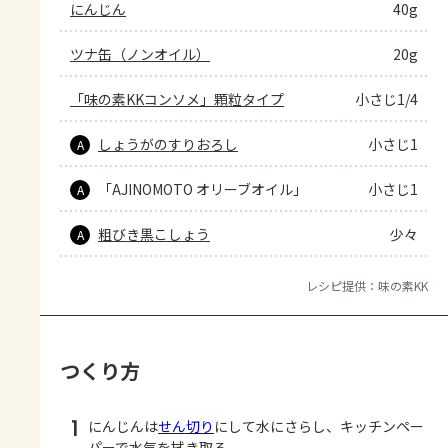
にんじん
40g
ツナ缶（ノンオイル）
20g
「味の素KKコンソメ」顆粒タイプ
小さじ1/4
しょうがのすりおろし
小さじ1
A
「AJINOMOTO オリーブオイル」
小さじ1
A
粗びき黒こしょう
少々
A
レシピ提供：味の素KK
つくり方
1
にんじんは
せん切り
にして水にさらし、キッチンペー
パーで水気を拭き取る。