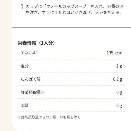
1
カップに「クノールカップスープ」を入れ、分量の湯
を注ぎ、すぐに１５秒ほどかき混ぜ、大豆を加える。
栄養情報（1人分）
エネルギー
135 kcal
塩分
1 g
たんぱく質
6.2 g
野菜摂取量※
0 g
脂質
6 g
※
野菜摂取量はきのこ類・いも類を除く