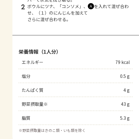
2
ボウルにツナ、「コンソメ」、
を入れて混ぜ合わ
Ａ
せ、（１）のにんじんを加えて
さらに混ぜ合わせる。
栄養情報（1人分）
エネルギー
79 kcal
塩分
0.5 g
たんぱく質
4 g
野菜摂取量※
43 g
脂質
5.3 g
※
野菜摂取量はきのこ類・いも類を除く