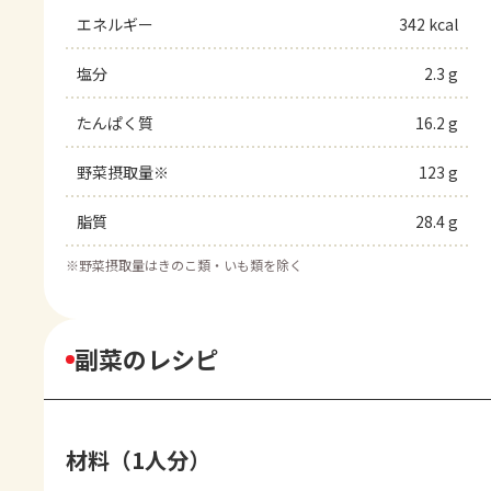
エネルギー
342 kcal
塩分
2.3 g
たんぱく質
16.2 g
野菜摂取量※
123 g
脂質
28.4 g
※
野菜摂取量はきのこ類・いも類を除く
副菜のレシピ
材料（1人分）