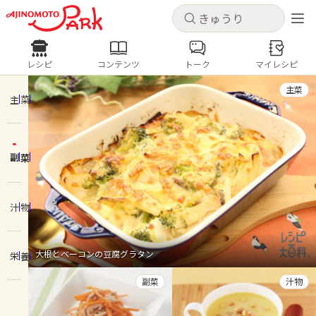
キャンセル
キャンセル
レシピ
コンテンツ
トーク
マイレシピ
レシピ
コンテンツ
ログインするとレシピを保存できます
主菜
ログイン
新規登録
主菜
人気の食材・レシピ
副菜
ホーム
きゅうり
なす
トマト
とうもろこし
ピーマン
みょうが
ゴーヤ
コンテンツ
汁物
レシピ
大根とベーコンの豆腐グラタン
栄養
トーク
副菜
汁物