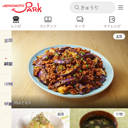
キャンセル
キャンセル
レシピ
コンテンツ
トーク
マイレシピ
レシピ
コンテンツ
ログインするとレシピを保存できます
主菜
ログイン
新規登録
主菜
人気の食材・レシピ
副菜
ホーム
きゅうり
なす
トマト
とうもろこし
ピーマン
みょうが
ゴーヤ
コンテンツ
汁物
レシピ
肉みそなす
栄養
トーク
副菜
汁物