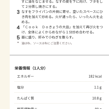
すに油をなじませる。なすの皮を下に向け、フタをし
て２分蒸し焼きにする。
3
なすをフライパンの片側に寄せ、空いたスペースにひ
き肉を加えて炒める。火が通ったら、いったん火を止
める。
4
「Ｃｏｏｋ Ｄｏきょうの大皿」を加えて再び火をつ
け、全体によくからめながら１分炒め合わせる。
5
器に盛り、好みで小ねぎを散らす。
＊
油はね、ソースはねにご注意ください。
栄養情報（1人分）
エネルギー
182 kcal
塩分
1.1 g
たんぱく質
10.8 g