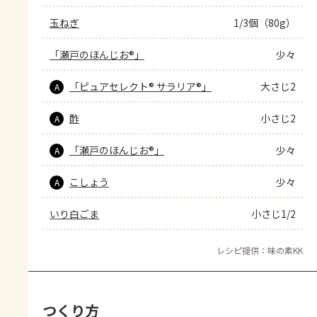
玉ねぎ
1/3個（80g）
「瀬戸のほんじお®」
少々
「ピュアセレクト® サラリア®」
大さじ2
A
酢
小さじ2
A
「瀬戸のほんじお®」
少々
A
こしょう
少々
A
いり白ごま
小さじ1/2
レシピ提供：味の素KK
つくり方