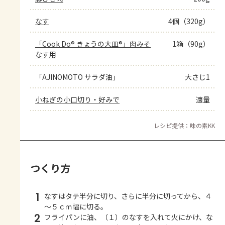
なす
4個（320g）
「Cook Do® きょうの大皿®」肉みそ
1箱（90g）
なす用
「AJINOMOTO サラダ油」
大さじ1
小ねぎの小口切り・好みで
適量
レシピ提供：味の素KK
つくり方
1
なすはタテ半分に切り、さらに半分に切ってから、４
～５ｃｍ幅に切る。
2
フライパンに油、（１）のなすを入れて火にかけ、な