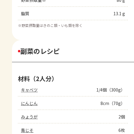
野菜摂取量※
80 g
脂質
13.1 g
※
野菜摂取量はきのこ類・いも類を除く
副菜のレシピ
材料（2人分）
キャベツ
1/4個（300g）
にんじん
8cm（70g）
みょうが
2個
青じそ
6枚