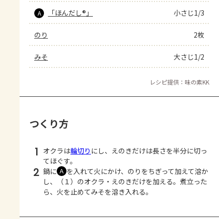
「ほんだし®」
小さじ1/3
A
のり
2枚
みそ
大さじ1/2
レシピ提供：味の素KK
つくり方
1
オクラは
輪切り
にし、えのきだけは長さを半分に切っ
てほぐす。
2
鍋に
を入れて火にかけ、のりをちぎって加えて溶か
Ａ
し、（１）のオクラ・えのきだけを加える。煮立った
ら、火を止めてみそを溶き入れる。