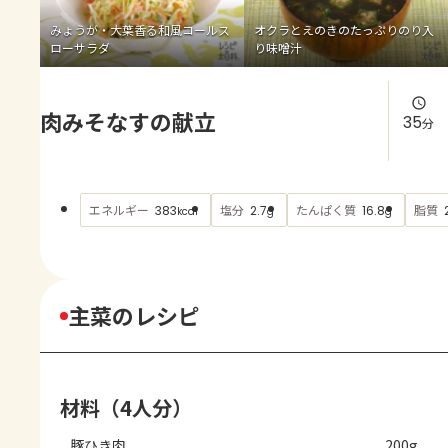
よくあるお問い合わせ
みょうが・大葉香る和風コールス
オクラとえのきのたっぷりのり入
ローサラダ
り味噌汁
お買い物
肉みそなすの献立
AJINOMOTO PARK とは
35
分
エネルギー
塩分
たんぱく質
脂質
383
2.7
16.8
kcal
g
g
主菜のレシピ
材料（4人分）
豚ひき肉
200g