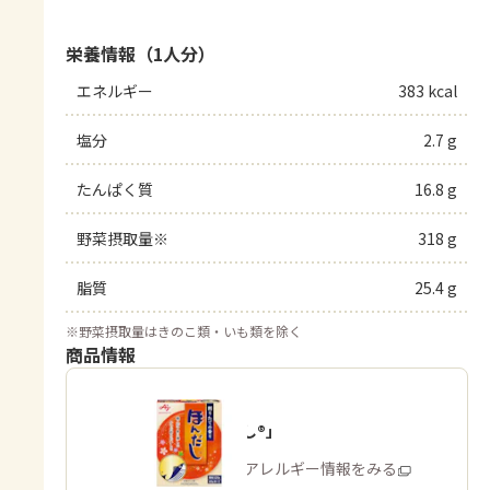
栄養情報（1人分）
エネルギー
383 kcal
塩分
2.7 g
たんぱく質
16.8 g
野菜摂取量※
318 g
脂質
25.4 g
※
野菜摂取量はきのこ類・いも類を除く
商品情報
「ほんだし®」
商品・アレルギー情報をみる