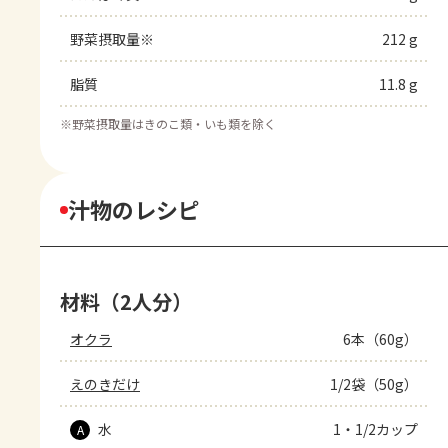
野菜摂取量※
212 g
脂質
11.8 g
※
野菜摂取量はきのこ類・いも類を除く
汁物のレシピ
材料（2人分）
オクラ
6本（60g）
えのきだけ
1/2袋（50g）
水
1・1/2カップ
A