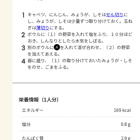
1
キャベツ、にんじん、みょうが、しそは
せん切り
に
し、みょうが、しそは少量ずつ取り分けておく。玉ね
ぎは
薄切り
にする。
2
ボウルに（１）の野菜を入れて塩をふり、１０分ほど
おき、しんなりとしたら水気をしぼる。
3
別のボウルに
を入れて混ぜ合わせ、（２）の野菜
Ａ
を加えてあえる。
4
器に盛り、（１）の取り分けておいたみょうが・しそ
をのせ、ごまをふる。
栄養情報（1人分）
エネルギー
169 kcal
塩分
0.8 g
たんぱく質
2.9 g