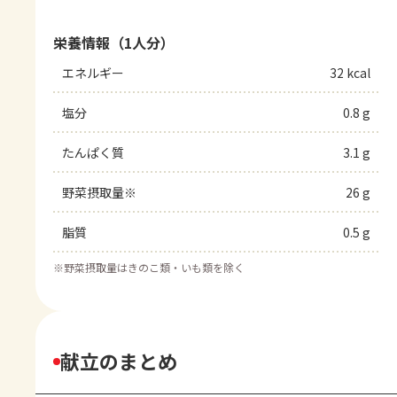
栄養情報（1人分）
エネルギー
32 kcal
塩分
0.8 g
たんぱく質
3.1 g
野菜摂取量※
26 g
脂質
0.5 g
※
野菜摂取量はきのこ類・いも類を除く
献立のまとめ