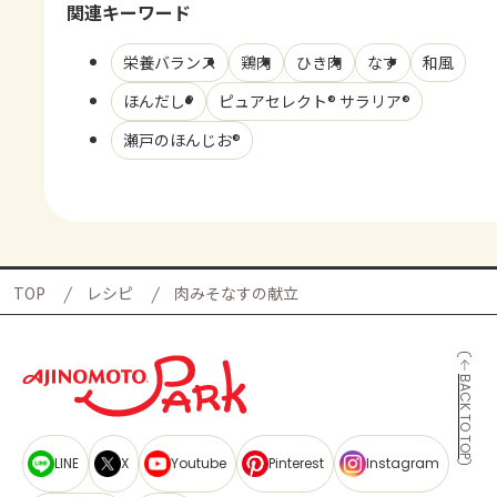
関連キーワード
栄養バランス
鶏肉
ひき肉
なす
和風
ほんだし®
ピュアセレクト® サラリア®
瀬戸のほんじお®
TOP
レシピ
肉みそなすの献立
BACK TO TOP
LINE
X
Youtube
Pinterest
Instagram