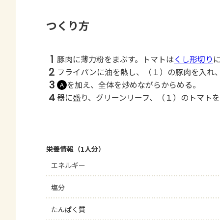
つくり方
1
豚肉に薄力粉をまぶす。トマトは
くし形切り
2
フライパンに油を熱し、（１）の豚肉を入れ
3
を加え、全体を炒めながらからめる。
Ａ
4
器に盛り、グリーンリーフ、（１）のトマト
栄養情報（1人分）
エネルギー
塩分
たんぱく質