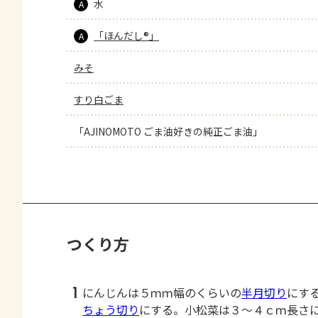
水
A
「ほんだし®」
A
みそ
すり白ごま
「AJINOMOTO ごま油好きの純正ごま油」
つくり方
1
にんじんは５ｍｍ幅のくらいの
半月切り
にす
ちょう切り
にする。小松菜は３～４ｃｍ長さ