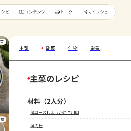
レシピ
コンテンツ
トーク
マイレシピ
レ
主菜
主菜
副菜
汁物
栄養
人気の食材・
主菜のレシピ
きゅうり
ゴーヤ
材料（2人分）
豚ロースしょうが焼き用肉
汁物
薄力粉