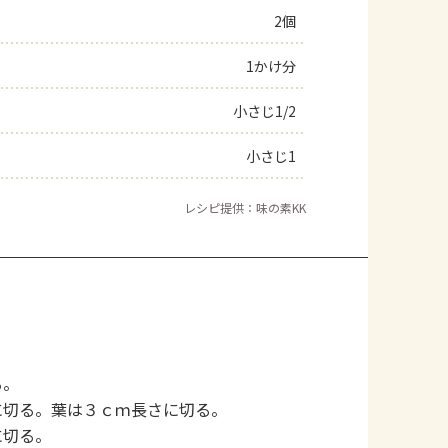
2個
1かけ分
小さじ1/2
小さじ1
レシピ提供：味の素KK
る。
に切る。葉は３ｃｍ長さに切る。
に切る。