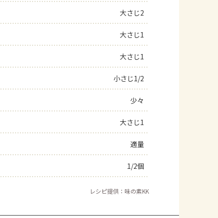
大さじ2
よくあるお問い合わせ
大さじ1
お買い物
大さじ1
AJINOMOTO PARK とは
小さじ1/2
少々
大さじ1
適量
1/2個
レシピ提供：味の素KK