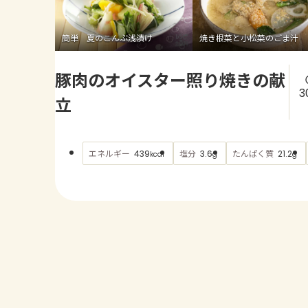
簡単 夏のこんぶ浅漬け
焼き根菜と小松菜のごま汁
豚肉のオイスター照り焼きの献
3
立
エネルギー
塩分
たんぱく質
439
3.6
21.2
kcal
g
g