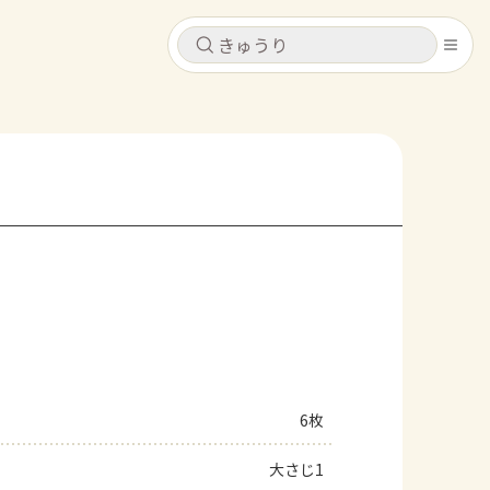
キャンセル
キャンセル
シピ
コンテンツ
ログインするとレシピを保存できます
ログイン
新規登録
レシピ
ホーム
なす
トマト
とうもろこし
ピーマン
みょうが
コンテンツ
レシピ
6枚
トーク
大さじ1