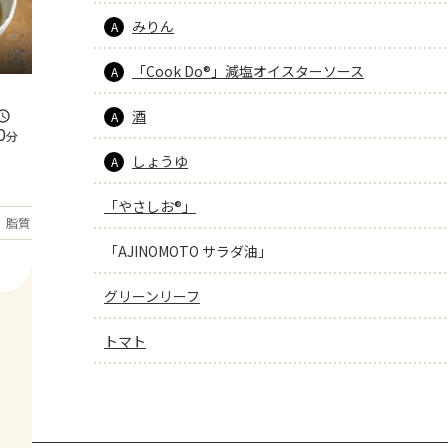
みりん
A
「Cook Do®」減塩オイスターソース
A
酒
A
0
分
しょうゆ
A
「やさしお®」
もっと見る
脂質
25.7
g
「AJINOMOTO サラダ油」
グリーンリーフ
トマト