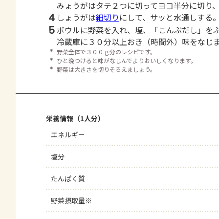
みょうがはタテ２つに切ってヨコ半分に切り
4
しょうがは
細切り
にして、サッと水通しする
5
ボウルに野菜を入れ、塩、「こんぶだし」を
冷蔵庫に３０分以上おき（時間外）味をなじ
＊
野菜全体で３００ｇ分のレシピです。
＊
ひと晩つけると味がなじんでよりおいしくなります。
＊
野菜は大きさを切りそろえましょう。
栄養情報（1人分）
エネルギー
塩分
たんぱく質
野菜摂取量※