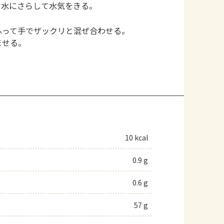
、水にさらして水気をきる。
。
ふって手でザックリと混ぜ合わせる。
ませる。
10 kcal
0.9 g
0.6 g
57 g